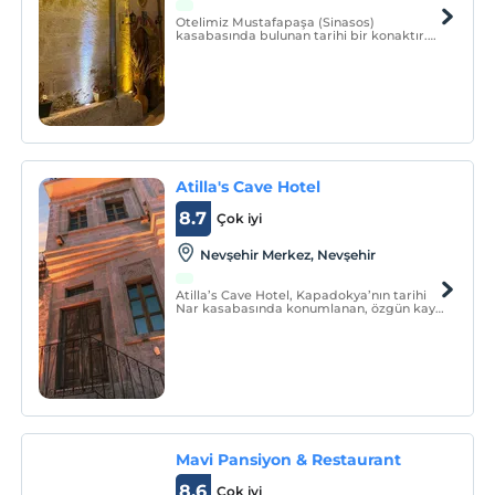
Otelimiz Mustafapaşa (Sinasos)
kasabasında bulunan tarihi bir konaktır.
Eski medeniyetlerin vazgeçilmez
toprakları olan Mustafapaşa kasabasında
tarihi mimariler, kiliseler bulunmaktadır.
Atilla's Cave Hotel
8.7
Çok iyi
Nevşehir Merkez, Nevşehir
Atilla’s Cave Hotel, Kapadokya’nın tarihi
Nar kasabasında konumlanan, özgün kaya
mimarisi içinde konaklama deneyimi
sunan seçkin bir butik mağara otelidir.
Mavi Pansiyon & Restaurant
8.6
Çok iyi