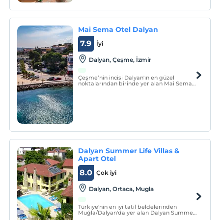
Mai Sema Otel Dalyan
7.9
İyi
Dalyan, Çeşme, İzmir
Çeşme’nin incisi Dalyan'ın en güzel
noktalarından birinde yer alan Mai Sema
Boutique Dalyan, denize sıfır konumu ve
birçoğu deniz manzaralı olan şık odaları ile
misafirlerine konforlu bir tatilin
sunmaktadır.
Dalyan Summer Life Villas &
Apart Otel
8.0
Çok iyi
Dalyan, Ortaca, Mugla
Türkiye'nin en iyi tatil beldelerinden
Muğla/Dalyan'da yer alan Dalyan Summer
Life Villas & Apart Otel, muhteşem bir