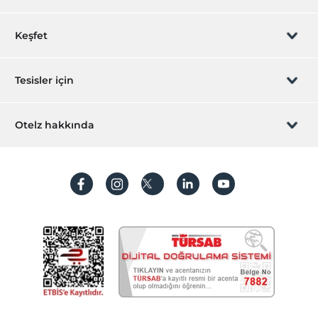
Rezervasyon yönet
Keşfet
Sizi arayalım
Hediye Kart
Tesisler için
İştirak olun
ZPara Nedir?
Hemen tesisinizi ekleyin
Otelz hakkında
İletişim
Üye girişi
Villa/Daire ekleyin
Hakkımızda
Sıkça sorulan sorular
Hesap oluştur
Sürdürülebilirlik
Kişisel Verilerin Korunması
Koşullar ve şartlar
İşlem rehberi
Aydınlatma metni
Gizlilik politikaları