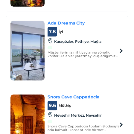
Ada Dreams City
7.8
İyi
Karagözler, Fethiye, Muğla
Müşterilerimizin ihtiyaçlarına yönelik
konforlu alanlar yaratmayı düşlediğimiz
Ada Dreams konaklama seçeneklerimiz
ile sizlere rüyalarınızdaki tatili keşfetmeniz
için birinci sınıf alternatifler sunmayı
hedefliyoruz.
Snora Cave Cappadocia
9.6
Müthiş
Nevşehir Merkez, Nevşehir
Snora Cave Cappadocia toplam 8 odasıyla
oda kahvaltı konseptinde hizmet
vermektedir.