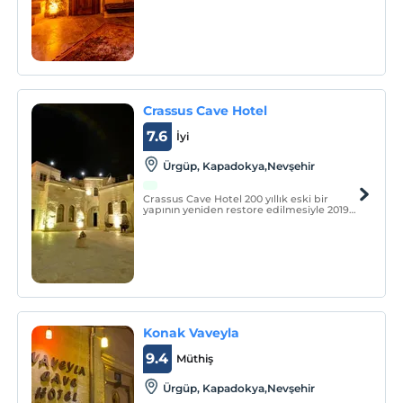
Crassus Cave Hotel
7.6
İyi
Ürgüp, Kapadokya,Nevşehir
Crassus Cave Hotel 200 yıllık eski bir
yapının yeniden restore edilmesiyle 2019
yılında hizmete girmiştir. 8 oda cave
özelliğinde olup, 4 oda konaktan kalma
kemerli odadır. Oteldeki toplam 10 odada
jakuzi bulunmaktadır.
Konak Vaveyla
9.4
Müthiş
Ürgüp, Kapadokya,Nevşehir