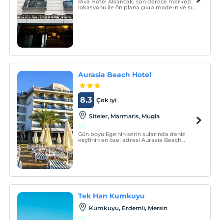
Riva Hotel Alsancak, son derece merkezi
lokasyonu ile ön plana çıkıp modern ve şık
mimarisi ile Türkiye'de apart anlayışına
yepyeni bir soluk getiriyor.
Aurasia Beach Hotel
8.3
Çok iyi
Siteler, Marmaris, Mugla
Gün boyu Ege'nin serin sularında deniz
keyfinin en özel adresi Aurasia Beach
Hotel şehrin ve eğlencenin merkezine
yalnızca 1,5 km uzaklıkta.
Tek Han Kumkuyu
Kumkuyu, Erdemli, Mersin