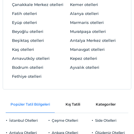
Çanakkale Merkez otelleri
Kemer otelleri
Fatih otelleri
Alanya otelleri
Eyüp otelleri
Marmaris otelleri
Beyoğlu otelleri
Muratpaşa otelleri
Beşiktaş otelleri
Antalya Merkez otelleri
Kaş otelleri
Manavgat otelleri
Arnavutköy otelleri
Kepez otelleri
Bodrum otelleri
Ayvalık otelleri
Fethiye otelleri
Popüler Tatil Bölgeleri
Kış Tatili
Kategoriler
P
İstanbul Otelleri
Çeşme Otelleri
Side Otelleri
Antalya Otelleri
Ankara Otelleri
Ölüdeniz Otelleri