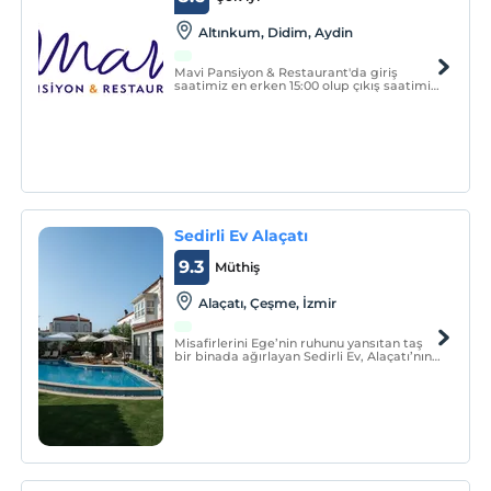
Altınkum, Didim, Aydin
Mavi Pansiyon & Restaurant'da giriş
saatimiz en erken 15:00 olup çıkış saatimiz
en geç 12:00'dir. Resepsiyonumuz 22:00'de
kapanmakta olup 22:00 sonrası giriş
alamamaktayız.
Sedirli Ev Alaçatı
9.3
Müthiş
Alaçatı, Çeşme, İzmir
Misafirlerini Ege’nin ruhunu yansıtan taş
bir binada ağırlayan Sedirli Ev, Alaçatı’nın
doğal güzellikleri ile çevrili konumuyla
huzurlu bir atmosfer sunuyor.