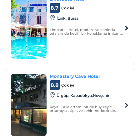
8.7
Çok iyi
İznik, Bursa
Limnades Hotel, modern ve konforlu
odalarında keyifli bir konaklama imkanı
sunuyor. Bir yanında İznik'in tarihi surları,
diğer yanında ise İznik Gölü'nün
muhteşem havasıyla misafirlerini
ağırlayan tesis, huzurlu bir tatil yapmanızı
sağlıyor.
Monastery Cave Hotel
8.8
Çok iyi
Ürgüp, Kapadokya,Nevşehir
Keyifli , aile ortamı bir de büyüleyici
ortamıyla , tipik ve şehir merkezinde
otantik Kapadokya Bölgesinde
bulunmaktadır. İdeal zamanları ve geziler
için bulunan ve güney Kapadokya
hazineler gizli vadileri keşfetmek içindir.