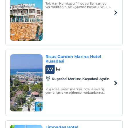
Tek Han Kumkuyu, 14 odası ile hizmet
vermektedir. Açık yüzme havuzu, Wi-Fi
bulunmaktadır.
Risus Garden Marina Hotel
Kusadasi
7.7
İyi
Kuşadasi Merkez, Kuşadasi, Aydin
Kuşadası şehir merkezinde, alışveriş,
yeme içme ve eğlence mekanlarına
yürüme mesafesinde, şehrin içinde ve
doğayla iç içe konumlandırılmış olan
tesisimiz; meyve, zeytin ve çam ağaçları
ile çevrili, birbirinden bağımsız 42 adet
evden oluşmaktadır.
Limnades Hotel