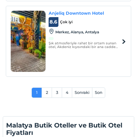
Anjeliq Downtown Hotel
8.6
Çok iyi
Merkez, Alanya, Antalya
Şık atmosferiyle rahat bir ortam sunan
otel, Akdeniz kıyısındaki bir ana cadde
üzerinde, Cleopatra Plajı'nın karşısında yer
alır
1
2
3
4
Sonraki
Son
Malatya Butik Oteller ve Butik Otel
Fiyatları