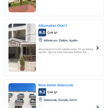
doğanın ortasında, yemyeşil ağaçlarla
süslü bir bahçenin içerisinde yer alan
tesisimiz, misafirlerine sımsıcak ve huzur
dolu bir konaklam
Altunakar Otel 1
8.0
Çok iyi
Altınkum, Didim, Aydin
Altunakar'ın tüm odalarında TV ve klima
vardır. Ayrıca açık havuza bakan bir
balkon mevcuttur. Banyolarda duş, tuvalet
ve saç kurutma makinesi yer almaktadır.
Restoranda kahvaltı açık büfe olarak
servis edilmektedir.
Riva Hotel Alsancak
8.2
Çok iyi
Alsancak, Konak, İzmir