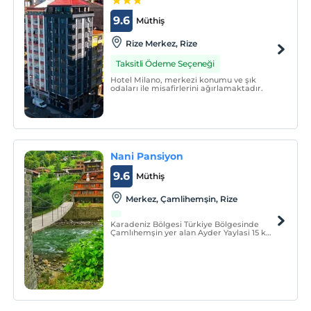
9.6
Müthiş
Rize Merkez, Rize
Taksitli Ödeme Seçeneği
Hotel Milano, merkezi konumu ve şık
odaları ile misafirlerini ağırlamaktadır.
Nani Pansiyon
9.6
Müthiş
Merkez, Çamlihemşin, Rize
Karadeniz Bölgesi Türkiye Bölgesinde
Çamlıhemşin yer alan Ayder Yaylasi 15 km,
Nani Villa Apart barbekü ve su sporları
imkanı bulunmaktadır. Ücretsiz WiFi
mevcuttur. Konaklama klimalı ve yemek
alanı ve TV içeren bir oturma alanı ile
donatılmıştır.