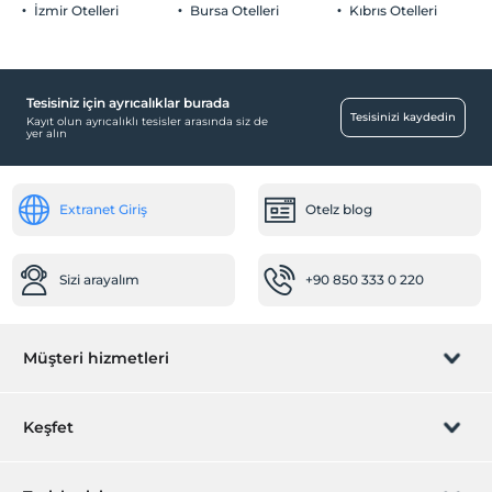
İzmir Otelleri
Bursa Otelleri
Kıbrıs Otelleri
Tesisiniz için ayrıcalıklar burada
Tesisinizi kaydedin
Kayıt olun ayrıcalıklı tesisler arasında siz de
yer alın
Extranet Giriş
Otelz blog
Sizi arayalım
+90 850 333 0 220
Müşteri hizmetleri
Rezervasyon yönet
Keşfet
Sizi arayalım
Hediye Kart