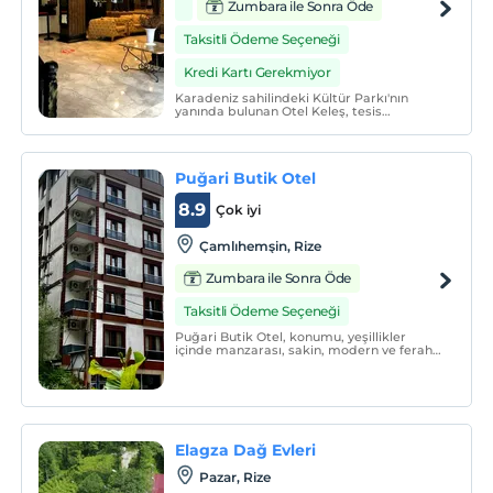
Zumbara ile Sonra Öde
Taksitli Ödeme Seçeneği
Kredi Kartı Gerekmiyor
Karadeniz sahilindeki Kültür Parkı'nın
yanında bulunan Otel Keleş, tesis
genelinde ücretsiz Wi-Fi erişimi ve 24 açık
resepsiyon hizmeti vermektedir. Otelin,
tüm odalarında TV, Minibar ve Klima
bulunmaktadır.
Puğari Butik Otel
8.9
Çok iyi
Çamlıhemşin, Rize
Zumbara ile Sonra Öde
Taksitli Ödeme Seçeneği
Puğari Butik Otel, konumu, yeşillikler
içinde manzarası, sakin, modern ve ferah
dekorasyonu ile misafirlerine ev
sıcaklığında keyifli bir konaklama
sunmaktadır.
Elagza Dağ Evleri
Pazar, Rize