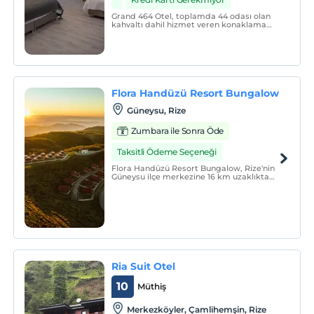
Grand 464 Otel, toplamda 44 odası olan
kahvaltı dahil hizmet veren konaklama
tesisidir. Odalarımızda sigara
içilmemektedir. Otelimiz alkolsüz olup, çift
konaklamalarında evlilik şartı
aranmaktadır. Evcil hayvan kabul
edilmemektedir.
Flora Handüzü Resort Bungalow
Güneysu, Rize
Zumbara ile Sonra Öde
Taksitli Ödeme Seçeneği
Flora Handüzü Resort Bungalow, Rize'nin
Güneysu ilçe merkezine 16 km uzaklıkta
1800 rakımda olan Handüzü Yaylasında yer
almaktadır.
Ria Suit Otel
10
Müthiş
Merkezköyler, Çamlihemşin, Rize