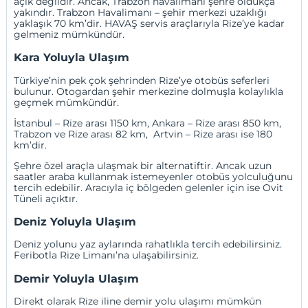
açık değildir. Ancak, Trabzon havalimanı şehre oldukça
yakındır.
Trabzon Havalimanı
– şehir merkezi uzaklığı
yaklaşık 70 km’dir. HAVAŞ servis araçlarıyla Rize’ye kadar
gelmeniz mümkündür.
Kara Yoluyla Ulaşım
Türkiye’nin pek çok şehrinden Rize’ye otobüs seferleri
bulunur. Otogardan şehir merkezine dolmuşla kolaylıkla
geçmek mümkündür.
İstanbul
– Rize arası 1150 km,
Ankara
– Rize arası 850 km,
Trabzon
ve Rize arası 82 km,
Artvin
– Rize arası ise 180
km’dir.
Şehre özel araçla ulaşmak bir alternatiftir. Ancak uzun
saatler araba kullanmak istemeyenler otobüs yolculuğunu
tercih edebilir. Aracıyla iç bölgeden gelenler için ise Ovit
Tüneli açıktır.
Deniz Yoluyla Ulaşım
Deniz yolunu yaz aylarında rahatlıkla tercih edebilirsiniz.
Feribotla Rize Limanı’na ulaşabilirsiniz.
Demir Yoluyla Ulaşım
Direkt olarak Rize iline demir yolu ulaşımı mümkün