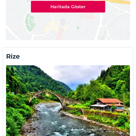
Sahin Tepesi Home
Kale Kaya Otel
Haritada Göster
Cancik Pansiyon
Green Yazıcı Villas
Kale- i Bala Palam Kafe Pansiyon
Patik Pansiyon
Green Hill
Otellerin tamamı için:
Rize Pansiyonlar
Rize