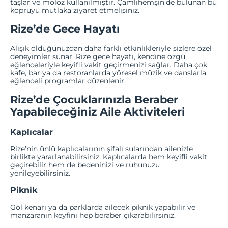
taşlar ve moloz kullanılmıştır. Çamlıhemşin’de bulunan bu
köprüyü mutlaka ziyaret etmelisiniz.
Rize’de Gece Hayatı
Alışık olduğunuzdan daha farklı etkinlikleriyle sizlere özel
deneyimler sunar. Rize gece hayatı, kendine özgü
eğlenceleriyle keyifli vakit geçirmenizi sağlar. Daha çok
kafe, bar ya da restoranlarda yöresel müzik ve danslarla
eğlenceli programlar düzenlenir.
Rize’de Çocuklarınızla Beraber
Yapabileceğiniz Aile Aktiviteleri
Kaplıcalar
Rize’nin ünlü kaplıcalarının şifalı sularından ailenizle
birlikte yararlanabilirsiniz. Kaplıcalarda hem keyifli vakit
geçirebilir hem de bedeninizi ve ruhunuzu
yenileyebilirsiniz.
Piknik
Göl kenarı ya da parklarda ailecek piknik yapabilir ve
manzaranın keyfini hep beraber çıkarabilirsiniz.