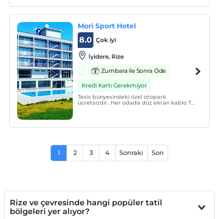
misafirlerine ev sıcaklığında keyifli bir
konaklama sunmaktadır. Tesiste, restoran
bulunmaktadır.
Mori Sport Hotel
8.0
Çok iyi
İyidere, Rize
Zumbara ile Sonra Öde
Kredi Kartı Gerekmiyor
Tesis bünyesindeki özel otopark
ücretsizdir. Her odada düz ekran kablo TV
vardır. Bazı odalar dağ, havuz veya bahçe
manzaralıdır. Odalar duşlu özel banyoya
sahiptir. Mori Sport Hotel'de ücretsiz Wi-Fi
erişimi mevcuttur.
1
2
3
4
Sonraki
Son
Rize ve çevresinde hangi popüler tatil
bölgeleri yer alıyor?