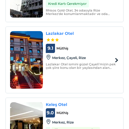
Kredi Kartı Gerekmiyor
Rhisos Gold Otel, 34 odasıyla Rize
Merkez'de konumlanmaktadır ve oda
kahvaltı konseptinde hizmet vermektedir.
Lazlakar Otel
9.1
Müthiş
Merkez, Çayeli, Rize
Lazlakar Otel ismini güzel Çayeli’mizin pek
çok şiire konu olan bir yaylasından alan
otelimiz artık saygıdeğer misafirlerinin
Doğu Karadeniz’deki sıcak bir yuvası
olarak ebediyen sizlere hizmet verecektir.
Keleş Otel
9.0
Müthiş
Merkez, Rize