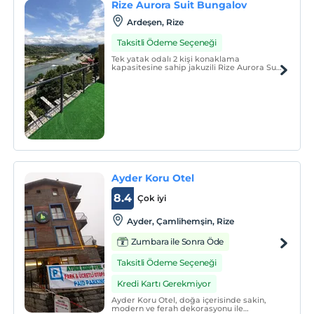
Rize Aurora Suit Bungalov
Ardeşen, Rize
Taksitli Ödeme Seçeneği
Tek yatak odalı 2 kişi konaklama
kapasitesine sahip jakuzili Rize Aurora Suit
Bungalov doğa içerisinde yer almaktadır.
Ayder Koru Otel
8.4
Çok iyi
Ayder, Çamlihemşin, Rize
Zumbara ile Sonra Öde
Taksitli Ödeme Seçeneği
Kredi Kartı Gerekmiyor
Ayder Koru Otel, doğa içerisinde sakin,
modern ve ferah dekorasyonu ile