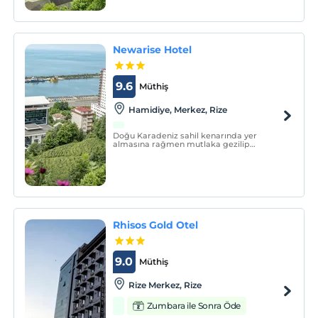
Newarise Hotel
9.6
Müthiş
Hamidiye, Merkez, Rize
Doğu Karadeniz sahil kenarında yer
almasına rağmen mutlaka gezilip
görülmesi gereken Pokut, Huser, Gito, Sal,
Palovit, Anzer, Ovit, Cimil, Handüzü, Zilkale
gibi daha birçok doğa harikası yaylaya
ulaşımı kolay bir lokasyonda olan
Newarise Hotel; eşsiz doğ
Rhisos Gold Otel
9.0
Müthiş
Rize Merkez, Rize
Zumbara ile Sonra Öde