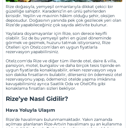
Rize doğasıyla, yemyeşil ormanlarıyla dikkat çekici bir
güzelliğe sahiptir. Karadeniz’in en ünlü şehirlerden
birisidir. Yeşilin ve mavinin hâkim olduğu şehir, oksijen
deposudur. Doğasının yanında pek çok gezilecek yeri olan
Rize’de yapabileceğiniz çok sayıda aktivite bulunur.
Yaylalara doyamayanlar için Rize, son derece keyifli
olabilir. Siz de bu yemyeşil şehri en güzel döneminde
görmek ve gezmek, huzuru tatmak istiyorsanız, Rize
Otelleri için Otelz.com’dan en uygun fiyatlarla
rezervasyon yapabiilirsiniz.
Otelz.com'da Rize ve diğer tüm illerde otel, daire &
villa
,
pansiyon
,
motel
,
bungalov
ve daha birçok tesis tipinde en
uygun fiyatlarda konaklayabilir,
erken rezervasyon
veya
son dakika fırsatlarını
bulabilir, dilerseniz
ön ödemesiz otel
rezervasyonu
yapıp, ödemenizi otelde yapma imkânına
kavuşabilirsiniz ayrıca
Saatlik Oda
ve
OtelOfis
gibi
konaklama fırsatları sizleri bekliyor.
Rize’ye Nasıl Gidilir?
Hava Yoluyla Ulaşım
Rize’de havalimanı bulunmamaktadır. Yakın zamanda
açılması planlanan Rize-Artvin havalimanı şu an kullanıma