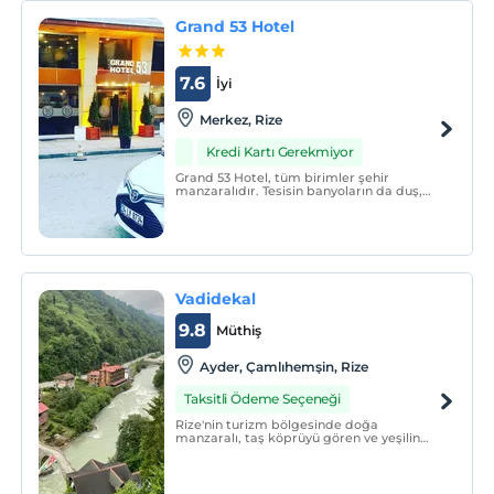
Grand 53 Hotel
7.6
İyi
Merkez, Rize
Kredi Kartı Gerekmiyor
Grand 53 Hotel, tüm birimler şehir
manzaralıdır. Tesisin banyoların da duş,
saç kurutma makinesi ve terlikler
bulunmaktadır. Kahvaltı en üst katta açık
büfe olarak servis edilir. Lobi barda alkollü
ve alkolsüz içeceklerin keyfini
çıkarabilirsiniz.
Vadidekal
9.8
Müthiş
Ayder, Çamlıhemşin, Rize
Taksitli Ödeme Seçeneği
Rize'nin turizm bölgesinde doğa
manzaralı, taş köprüyü gören ve yeşilin
içinde konumlanan otelimizde sizleri
ağırlamaktan mutluluk duyuyoruz.