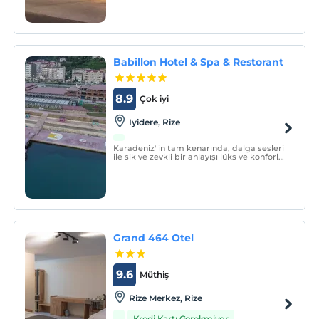
tanesi 36m² büyüklüğünde deluxe, 57
tanesi connection, 18 tanesi 1+1 suite, 8
tanesi family suite, 2 tanesi Grand suite, 1
tanesi King Suite ve 1 tanesi de
presidential suite
Babillon Hotel & Spa & Restorant
8.9
Çok iyi
Iyidere, Rize
Karadeniz' in tam kenarında, dalga sesleri
ile sik ve zevkli bir anlayışı lüks ve konforla
buluşturan Babillon Hotel & Spa &
Restorant ayrıcalıklarla dolu dünyasına
hoş geldiniz.
Grand 464 Otel
9.6
Müthiş
Rize Merkez, Rize
Kredi Kartı Gerekmiyor