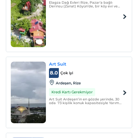
Elagza Dağ Evleri Rize, Pazar'a bağlı
Derinsu (Zanat) Köyün'de, bir köy evi ve
bungalovlardan oluşan bir butik oteldir.
Art Suit
8.0
Çok iyi
Ardeşen, Rize
Kredi Kartı Gerekmiyor
Art Suit Ardeşen’in en gözde yerinde, 30
oda 73 kişilik konuk kapasitesiyle Yarım
Pansiyon hizmet vermektedir.