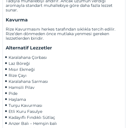
Tadıyla muhallebiyi andırır. Ancak üzümün verdiği
aromayla standart muhallebiye göre daha fazla lezzet
sunar.
Kavurma
Rize Kavurmasını herkes tarafından sıklıkla tercih edilir.
Rize’den dönmeden önce mutlaka yenmesi gereken
lezzetlerden biridir.
Alternatif Lezzetler
Karalahana Çorbası
Laz Böreği
Mısır Ekmeği
Rize Çayı 
Karalahana Sarması
Hamsili Pilav
Pide
Haşlama
Turşu Kavurması
Etli Kuru Fasulye
Kadayıflı Fındıklı Sütlaç
Anzer Balı – Hemşin balı