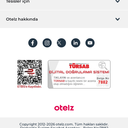
Tesisler için
İştirak olun
ZPara Nedir?
Hemen tesisinizi ekleyin
Otelz hakkında
İletişim
Üye girişi
Villa/Daire ekleyin
Hakkımızda
Sıkça sorulan sorular
Hesap oluştur
Sürdürülebilirlik
Kişisel Verilerin Korunması
Koşullar ve şartlar
İşlem rehberi
Aydınlatma metni
Gizlilik politikaları
Yasal bilgiler
Çerez politikamız
Copyright 2012-2026 otelz.com. Tüm hakları saklıdır.
Domestic Turizm Seyahat Acentası - Belge No:7882