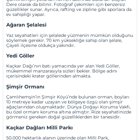
Dere olarak da bilinir. Fotoğraf çekimleri için benzersiz
güzellikler sunar. Ayrıca, rafting ve zipline gibi sporlara da
ev sahipliği yapar.
Ağaran Şelalesi
Yaz seyahatleri için şelalede yüzmenin mümkün olduğunu
söylemek gerekir. 70 km yüksekliğe sahip olan şelale,
Çayeli ilçesine oldukça yakındır.
Yedi Göller
Kaçkar Dağı’nın batı yamacında yer alan Yedi Göller,
mükemmel manzarasıyla sizleri bekler. Bölge adını
içerisindeki krater göllerinden almakta.
Şimşir Ormanı
Çamlıhemşin’in Şimşir Köyü’nde bulunan orman, boyları
10 metreye kadar uzayan ve bölgeye özgü olan şimşir
ağaçlarından oluşmaktadır. Dünya Doğayı Koruma Vakfı,
bu özel ormanı koruma altına almıştır. Rize seyahatinizde
görmeniz gereken doğal güzelliklerden bir tanesidir.
Kaçkar Dağları Milli Parkı
50.000 hektarlık alanın üzerinde olan Milli Park,