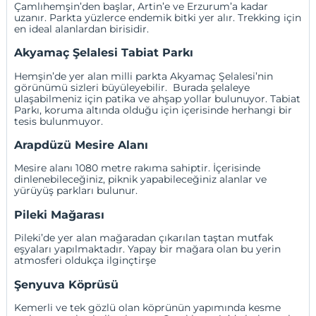
Çamlıhemşin’den başlar, Artin’e ve Erzurum’a kadar
uzanır. Parkta yüzlerce endemik bitki yer alır. Trekking için
en ideal alanlardan birisidir.
Akyamaç Şelalesi Tabiat Parkı
Hemşin’de yer alan milli parkta Akyamaç Şelalesi’nin
görünümü sizleri büyüleyebilir. Burada şelaleye
ulaşabilmeniz için patika ve ahşap yollar bulunuyor. Tabiat
Parkı, koruma altında olduğu için içerisinde herhangi bir
tesis bulunmuyor.
Arapdüzü Mesire Alanı
Mesire alanı 1080 metre rakıma sahiptir. İçerisinde
dinlenebileceğiniz, piknik yapabileceğiniz alanlar ve
yürüyüş parkları bulunur.
Pileki Mağarası
Pileki’de yer alan mağaradan çıkarılan taştan mutfak
eşyaları yapılmaktadır. Yapay bir mağara olan bu yerin
atmosferi oldukça ilginçtirşe
Şenyuva Köprüsü
Kemerli ve tek gözlü olan köprünün yapımında kesme