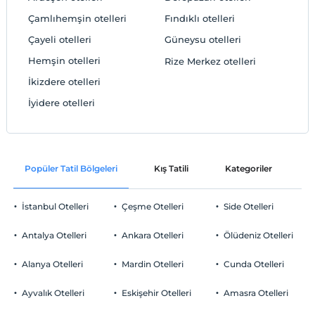
Çamlıhemşin otelleri
Fındıklı otelleri
Çayeli otelleri
Güneysu otelleri
Hemşin otelleri
Rize Merkez otelleri
İkizdere otelleri
İyidere otelleri
Popüler Tatil Bölgeleri
Kış Tatili
Kategoriler
P
İstanbul Otelleri
Çeşme Otelleri
Side Otelleri
Antalya Otelleri
Ankara Otelleri
Ölüdeniz Otelleri
Alanya Otelleri
Mardin Otelleri
Cunda Otelleri
Ayvalık Otelleri
Eskişehir Otelleri
Amasra Otelleri