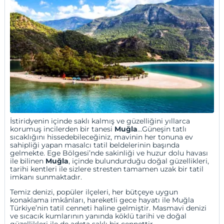
İstiridyenin içinde saklı kalmış ve güzelliğini yıllarca
korumuş incilerden bir tanesi
Muğla
...Güneşin tatlı
sıcaklığını hissedebileceğiniz, mavinin her tonuna ev
sahipliği yapan masalcı tatil beldelerinin başında
gelmekte.
Ege Bölgesi
’nde sakinliği ve huzur dolu havası
ile bilinen
Muğla
, içinde bulundurduğu doğal güzellikleri,
tarihi kentleri ile sizlere stresten tamamen uzak bir tatil
imkanı sunmaktadır.
Temiz denizi, popüler ilçeleri, her bütçeye uygun
konaklama imkânları, hareketli gece hayatı ile Muğla
Türkiye’nin tatil cenneti haline gelmiştir. Masmavi denizi
ve sıcacık kumlarının yanında köklü tarihi ve doğal
güzellikleri ile de adeta saklı bir cennettir.