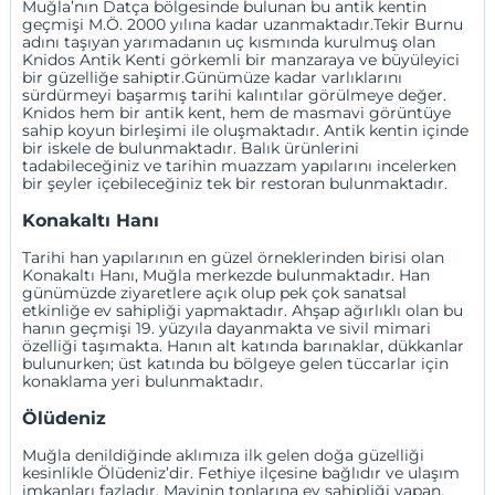
Muğla’nın
Datça
bölgesinde bulunan bu antik kentin
geçmişi M.Ö. 2000 yılına kadar uzanmaktadır.Tekir Burnu
adını taşıyan yarımadanın uç kısmında kurulmuş olan
Knidos Antik Kenti görkemli bir manzaraya ve büyüleyici
bir güzelliğe sahiptir.Günümüze kadar varlıklarını
sürdürmeyi başarmış tarihi kalıntılar görülmeye değer.
Knidos hem bir antik kent, hem de masmavi görüntüye
sahip koyun birleşimi ile oluşmaktadır. Antik kentin içinde
bir iskele de bulunmaktadır. Balık ürünlerini
tadabileceğiniz ve tarihin muazzam yapılarını incelerken
bir şeyler içebileceğiniz tek bir restoran bulunmaktadır.
Konakaltı Hanı
Tarihi han yapılarının en güzel örneklerinden birisi olan
Konakaltı Hanı, Muğla merkezde bulunmaktadır. Han
günümüzde ziyaretlere açık olup pek çok sanatsal
etkinliğe ev sahipliği yapmaktadır. Ahşap ağırlıklı olan bu
hanın geçmişi 19. yüzyıla dayanmakta ve sivil mimari
özelliği taşımakta. Hanın alt katında barınaklar, dükkanlar
bulunurken; üst katında bu bölgeye gelen tüccarlar için
konaklama yeri bulunmaktadır.
Ölüdeniz
Muğla denildiğinde aklımıza ilk gelen doğa güzelliği
kesinlikle Ölüdeniz’dir. Fethiye ilçesine bağlıdır ve ulaşım
imkanları fazladır. Mavinin tonlarına ev sahipliği yapan,