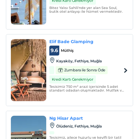
Kredi Kartı Gerekmiyor
Bitez Yalısı Sahili'nde yer alan Sea Soul,
butik otel anlayışı ile hizmet vermektedir.
Elif Bade Glamping
9.6
Müthiş
Kayaköy, Fethiye, Muğla
Zumbara ile Sonra Öde
Kredi Kartı Gerekmiyor
Tesisimiz 750 m² arazi içerisinde 5 adet
standart odadan oluşmaktadır. Mutfak ve
banyo mevcuttur.
Ng Hisar Apart
Ölüdeniz, Fethiye, Muğla
Tesisimiz, ailece huzurlu ve keyifli bir tatil