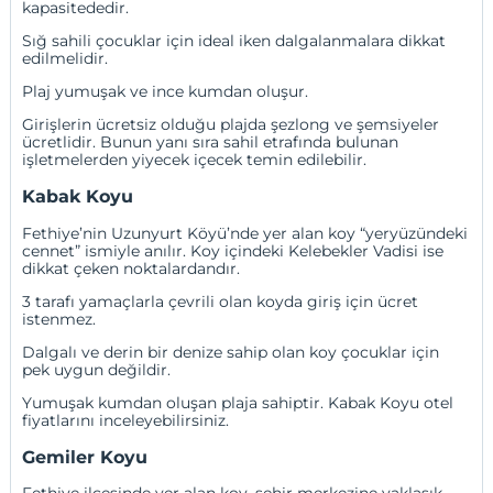
kapasitededir.
Sığ sahili çocuklar için ideal iken dalgalanmalara dikkat
edilmelidir.
Plaj yumuşak ve ince kumdan oluşur.
Girişlerin ücretsiz olduğu plajda şezlong ve şemsiyeler
ücretlidir. Bunun yanı sıra sahil etrafında bulunan
işletmelerden yiyecek içecek temin edilebilir.
Kabak Koyu
Fethiye’nin Uzunyurt Köyü’nde yer alan koy “yeryüzündeki
cennet” ismiyle anılır. Koy içindeki Kelebekler Vadisi ise
dikkat çeken noktalardandır.
3 tarafı yamaçlarla çevrili olan koyda giriş için ücret
istenmez.
Dalgalı ve derin bir denize sahip olan koy çocuklar için
pek uygun değildir.
Yumuşak kumdan oluşan plaja sahiptir.
Kabak Koyu otel
fiyatları
nı inceleyebilirsiniz.
Gemiler Koyu