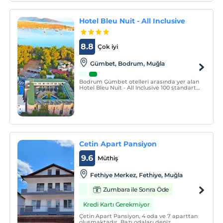
Hotel Bleu Nuit - All Inclusive
8.8
Çok iyi
Gümbet, Bodrum, Muğla
Bodrum Gümbet otelleri arasında yer alan
Hotel Bleu Nuit - All Inclusive 100 standart
oda, 15 superior oda olmak üzere toplam
115 oda ile günlük 250 kişiye hizmet
vermektedir.
Cetin Apart Pansiyon
9.6
Müthiş
Fethiye Merkez, Fethiye, Muğla
Zumbara ile Sonra Öde
Kredi Kartı Gerekmiyor
Çetin Apart Pansiyon, 4 oda ve 7 aparttan
oluşmaktadır. Bazı odaları deniz