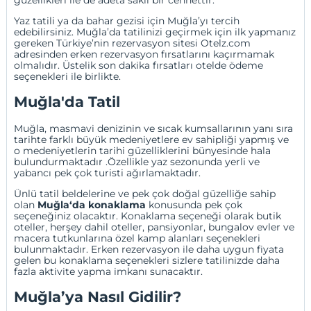
Yaz tatili ya da bahar gezisi için Muğla’yı tercih
edebilirsiniz. Muğla’da tatilinizi geçirmek için ilk yapmanız
gereken
Türkiye’nin rezervasyon sitesi Otelz.com
adresinden erken rezervasyon fırsatlarını kaçırmamak
olmalıdır. Üstelik son dakika fırsatları otelde ödeme
seçenekleri ile birlikte.
Muğla'da Tatil
Muğla, masmavi denizinin ve sıcak kumsallarının yanı sıra
tarihte farklı büyük medeniyetlere ev sahipliği yapmış ve
o medeniyetlerin tarihi güzelliklerini bünyesinde hala
bulundurmaktadır .Özellikle yaz sezonunda yerli ve
yabancı pek çok turisti ağırlamaktadır.
Ünlü tatil beldelerine ve pek çok doğal güzelliğe sahip
olan
Muğla‘da konaklama
konusunda pek çok
seçeneğiniz olacaktır. Konaklama seçeneği olarak butik
oteller,
herşey dahil oteller
,
pansiyonlar
,
bungalov evler
ve
macera tutkunlarına özel kamp alanları seçenekleri
bulunmaktadır. Erken rezervasyon ile daha uygun fiyata
gelen bu konaklama seçenekleri sizlere tatilinizde daha
fazla aktivite yapma imkanı sunacaktır.
Muğla’ya Nasıl Gidilir?