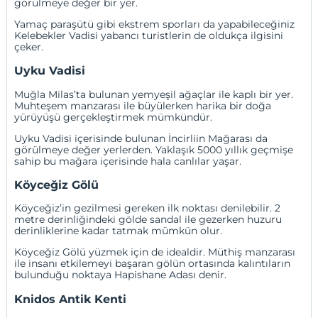
görülmeye değer bir yer.
Yamaç paraşütü gibi ekstrem sporları da yapabileceğiniz
Kelebekler Vadisi yabancı turistlerin de oldukça ilgisini
çeker.
Uyku Vadisi
Muğla Milas’ta bulunan yemyeşil ağaçlar ile kaplı bir yer.
Muhteşem manzarası ile büyülerken harika bir doğa
yürüyüşü gerçekleştirmek mümkündür.
Uyku Vadisi içerisinde bulunan İncirliin Mağarası da
görülmeye değer yerlerden. Yaklaşık 5000 yıllık geçmişe
sahip bu mağara içerisinde hala canlılar yaşar.
Köyceğiz Gölü
Köyceğiz
’in gezilmesi gereken ilk noktası denilebilir. 2
metre derinliğindeki gölde sandal ile gezerken huzuru
derinliklerine kadar tatmak mümkün olur.
Köyceğiz Gölü yüzmek için de idealdir. Müthiş manzarası
ile insanı etkilemeyi başaran gölün ortasında kalıntıların
bulunduğu noktaya Hapishane Adası denir.
Knidos Antik Kenti