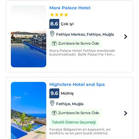
Mara Palace Hotel
8.6
Çok iyi
Fethiye Merkez, Fethiye, Muğla
Zumbara ile Sonra Öde
Mara Palace Hotel Fethiye merkezde
bulunmaktadir. Balik Pazari'na 1 km
mesafede, Fethiye Kordon'a 150 metre
yürüyüs mesafesindedir.
Highclere Hotel and Spa
9.6
Müthiş
Fethiye, Muğla
Zumbara ile Sonra Öde
Taksitli Ödeme Seçeneği
Faralya Bölgesinin en kapsamlı, en
konforlu ve en yeni butik otelimiz.