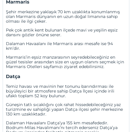
Marmaris
Şehir merkezine yaklaşık 70 km uzaklıkta konumlanmış
olan Marmaris dünyanın en uzun doğal limanına sahip
olması ile ilgi çeker.
Pek çok antik kent bulunan ilçede mavi ve yeşilin eşsiz
dansını gözler önüne serer.
Dalaman Havaalanı ile Marmaris arası mesafe ise 94
km’dir.
Marmaris’in eşsiz manzarasının seyredebileceğiniz en
güzel tesisler arasından size en uygun olanını seçmek için
Marmaris Otelleri
sayfamızı ziyaret edebilirsiniz.
Datça
Temiz havası ve mavinin her tonunu barındırması ile
büyüleyici bir atmosfere sahip Datça İlçesi içinde irili
ufaklı toplam 52 koy bulunur.
Güneşin tatlı sıcaklığını çok rahat hissedebileceğiniz yaz
turizmine ev sahipliği yapan Datça ilçesi şehir merkezine
130 km uzaklıktadır.
Dalaman Havaalanı Datça’ya 155 km mesafededir.
Bodrum-Milas Havalimanı’nı tercih ederseniz Datça’ya