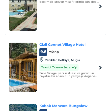
geçirmek isteyen misafirlerimiz için ideal
bir konumda yer almaktadır. Şehrin
eğlence merkezlerinin başında bulunan
otelimiz, market ve restoranlara yürüme
mesafesindedir.
Gizli Cennet Village Hotel
9.6
Müthiş
Yaniklar, Fethiye, Mugla
Taksitli Ödeme Seçeneği
Suna Village, şehrin stresli ve gürültülü
hayatını bir an unutup yemyeşil doğa ve
tertemiz oksijeni ile siz değerli
konuklarımızın hizmetinde olacaktır.
Kabak Manzara Bungalow