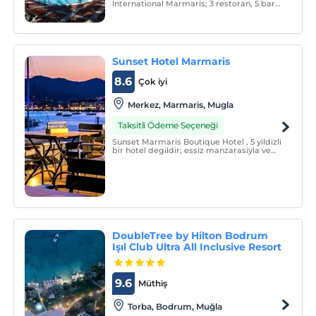
International Marmaris; 3 restoran, 5 bar
ve 2 açık yüzme havuzu bulunmaktadır.
Konuklar SPA merkezini ziyaret edebilir,
dalış kursuna katılabilir ya da sahildeki
güneşlenme terasında güneşin tadını
çıkarabilirler.
Sunset Hotel Marmaris
8.6
Çok iyi
Merkez, Marmaris, Mugla
Taksitli Ödeme Seçeneği
Sunset Marmaris Boutique Hotel , 5 yildizli
bir hotel degildir; essiz manzarasiyla ve
gökyüzünün tüm nimetleriyle adeta 5000
yildizli bir butik hotel olarak Marmaris’in
en güzel konumunda yer alir..
DoubleTree by Hilton Bodrum
Işıl Club Ultra All Inclusive Resort
9.6
Müthiş
Torba, Bodrum, Muğla