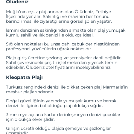
Ölüdeniz
Muğla’nın eşsiz plajlarından olan Ölüdeniz, Fethiye
İlçesi’nde yer alır. Sakinliği ve mavinin her tonunu
barındırması ile ziyaretçilerine görsel şölen yaşatır.
İsmini denizinin sakinliğinden almakta olan plaj yumuşak
kumlu sahili ve ılık denizi ile oldukça ideal.
Sığ olan noktaları bulunsa dahi çabuk derinleştiğinden
profesyonel yüzücülerin uğrak noktasıdır.
Plaja giriş ücretine şezlong ve şemsiyeler dahil değildir.
Sahil çevresindeki çeşitli işletmelerden yiyecek temin
edilebilir.
Ölüdeniz otel fiyatları
nı inceleyebilirsiniz.
Kleopatra Plajı
Turkuaz rengindeki denizi ile dikkat çeken plaj Marmaris’in
meşhur plajlarındandır.
Doğal güzelliğinin yanında yumuşak kumu ve berrak
denizi ile ilginin bol olduğu plaj oldukça sığdır.
3 metreye açılana kadar derinleşmeyen denizi çocuklar
için oldukça elverişlidir.
Girişin ücretli olduğu plajda şemsiye ve şezlonglar
ücretsizdir.