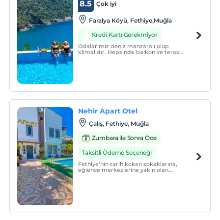
8.5
Çok iyi
Faralya Köyü, Fethiye,Muğla
Kredi Kartı Gerekmiyor
Odalarımız deniz manzaralı olup
klimalıdır. Hepsinde balkon ve teras
mevcuttur. Restoranımız deniz
manzaralıdır.
Nehir Apart Otel
Çalış, Fethiye, Muğla
Zumbara ile Sonra Öde
Taksitli Ödeme Seçeneği
Fethiye‘nin tarih kokan sokaklarına,
eğlence merkezlerine yakın olan,
evinizdeki konforu ve rahatlığı
aratmayacak apartlarımız sizleri bekliyor.