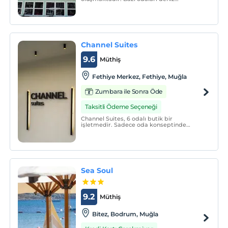
manzaralı olup tüm konaklama
birimlerinde klima bulunmaktadır.
Channel Suites
9.6
Müthiş
Fethiye Merkez, Fethiye, Muğla
Zumbara ile Sonra Öde
Taksitli Ödeme Seçeneği
Channel Suites, 6 odalı butik bir
işletmedir. Sadece oda konseptinde
hizmet vermektedir.
Sea Soul
9.2
Müthiş
Bitez, Bodrum, Muğla