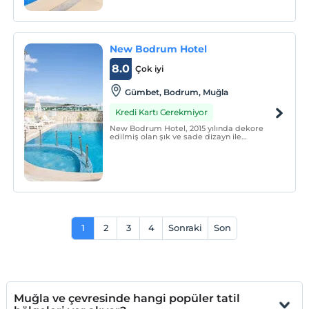
New Bodrum Hotel
8.0
Çok iyi
Gümbet, Bodrum, Muğla
Kredi Kartı Gerekmiyor
New Bodrum Hotel, 2015 yılında dekore
edilmiş olan şık ve sade dizayn ile
misafirlerine ev sıcaklığında keyifli bir
konaklama sunmaktadır. Tesiste, açık
yüzme havuzu, kahvaltı salonu, havuz bar,
teras ve güneşlenme terası
bulunmaktadır.
1
2
3
4
Sonraki
Son
Muğla ve çevresinde hangi popüler tatil