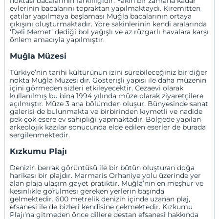
noktası bacalarının farklılığıdır. Yakın bir zamana kadar
evlerinin bacalarını topraktan yapılmaktaydı. Kiremitten
çatılar yapılmaya başlaması Muğla bacalarının ortaya
çıkışını oluşturmaktadır. Yöre sakinlerinin kendi aralarında
‘Deli Memet’ dediği bol yağışlı ve az rüzgarlı havalara karşı
önlem amacıyla yapılmıştır.
Muğla Müzesi
Türkiye’nin tarihi kültürünün izini sürebileceğiniz bir diğer
nokta Muğla Müzesi’dir. Gösterişli yapısı ile daha müzenin
içini görmeden sizleri etkileyecektir. Cezaevi olarak
kullanılmış bu bina 1994 yılında müze olarak ziyaretçilere
açılmıştır. Müze 3 ana bölümden oluşur. Bünyesinde sanat
galerisi de bulunmakta ve birbirinden kıymetli ve nadide
pek çok esere ev sahipliği yapmaktadır. Bölgede yapılan
arkeolojik kazılar sonucunda elde edilen eserler de burada
sergilenmektedir.
Kızkumu Plajı
Denizin berrak görüntüsü ile bir bütün oluşturan doğa
harikası bir plajdır. Marmaris Orhaniye yolu üzerinde yer
alan plaja ulaşım gayet pratiktir. Muğla’nın en meşhur ve
kesinlikle görülmesi gereken yerlerin başında
gelmektedir. 600 metrelik denizin içinde uzanan plaj,
efsanesi ile de bizleri kendisine çekmektedir. Kızkumu
Plajı’na gitmeden önce dillere destan efsanesi hakkında