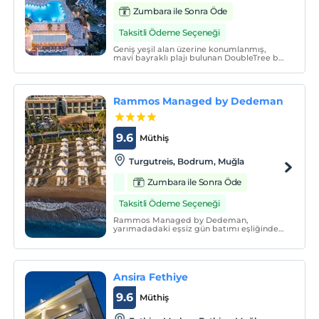
Zumbara ile Sonra Öde
Taksitli Ödeme Seçeneği
Geniş yeşil alan üzerine konumlanmış,
mavi bayraklı plajı bulunan DoubleTree by
Hilton Bodrum Işıl Club Ultra All Inclusive
Resort'da kendinizi yeniden
keşfedeceksiniz.
Rammos Managed by Dedeman
9.6
Müthiş
Turgutreis, Bodrum, Muğla
Zumbara ile Sonra Öde
Taksitli Ödeme Seçeneği
Rammos Managed by Dedeman,
yarımadadaki eşsiz gün batımı eşliğinde
Turgutreis bölgesinde deniz ile iç içe
konumlanmış durumda yerini alıyor.
Ansira Fethiye
9.6
Müthiş