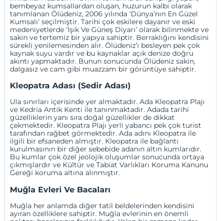
bembeyaz kumsallardan oluşan, huzurun kalbi olarak
tanımlanan Ölüdeniz, 2006 yılında ‘Dünya’nın En Güzel
Kumsalı’ seçilmiştir. Tarihi çok eskilere dayanır ve eski
medeniyetlerde ‘Işık Ve Güneş Diyarı’ olarak bilinmekte ve
sakin ve tertemiz bir yapıya sahiptir. Berraklığını kendisini
sürekli yenilemesinden alır. Ölüdeniz’i besleyen pek çok
kaynak suyu vardır ve bu kaynaklar açık denize doğru
akıntı yapmaktadır. Bunun sonucunda Ölüdeniz sakin,
dalgasız ve cam gibi muazzam bir görüntüye sahiptir.
Kleopatra Adası (Sedir Adası)
Ula sınırları içerisinde yer almaktadır. Ada Kleopatra Plajı
ve Kedria Antik Kenti ile tanınmaktadır. Adada tarihi
güzelliklerin yanı sıra doğal güzellikler de dikkat
çekmektedir. Kleopatra Plajı yerli yabancı pek çok turist
tarafından rağbet görmektedir. Ada adını Kleopatra ile
ilgili bir efsaneden almıştır. Kleopatra ile bağlantı
kurulmasının bir diğer sebebide adanın altın kumlarıdır.
Bu kumlar çok özel jeolojik oluşumlar sonucunda ortaya
çıkmışlardır ve Kültür ve Tabiat Varlıkları Koruma Kanunu
Gereği koruma altına alınmıştır.
Muğla Evleri Ve Bacaları
Muğla her anlamda diğer tatil beldelerinden kendisini
ayıran özelliklere sahiptir. Muğla evlerinin en önemli