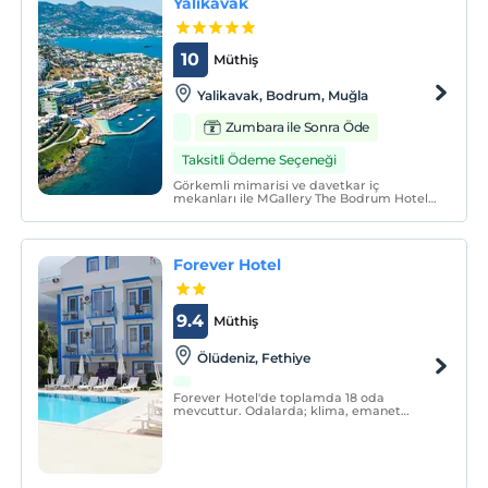
Yalikavak
10
Müthiş
Yalikavak, Bodrum, Muğla
Zumbara ile Sonra Öde
Taksitli Ödeme Seçeneği
Görkemli mimarisi ve davetkar iç
mekanları ile MGallery The Bodrum Hotel
Yalıkavak, Yalıkavak’ın büyüsünü her
köşesine taşıyor. MGallery The Bodrum
Hotel Yalıkavak, Bodrum’un Yalıkavak
beldesinin son lüks otellerinden biridir.
Forever Hotel
9.4
Müthiş
Ölüdeniz, Fethiye
Forever Hotel'de toplamda 18 oda
mevcuttur. Odalarda; klima, emanet
kasası, gardırop, makyaj masası, banyo,
duş, saç kurutma makinesi, havlu seti,
7/24 sıcak su bulunmaktadır.