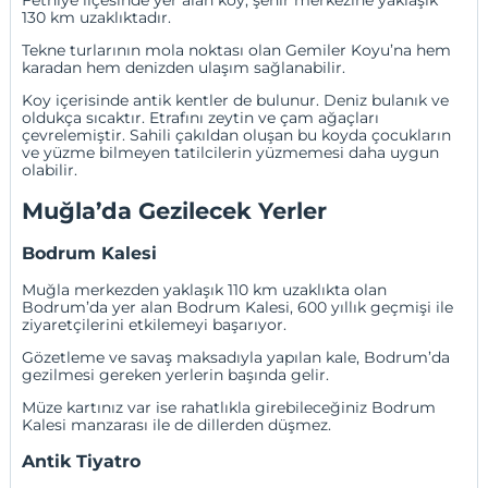
Fethiye ilçesinde yer alan koy, şehir merkezine yaklaşık
130 km uzaklıktadır.
Tekne turlarının mola noktası olan Gemiler Koyu’na hem
karadan hem denizden ulaşım sağlanabilir.
Koy içerisinde antik kentler de bulunur. Deniz bulanık ve
oldukça sıcaktır. Etrafını zeytin ve çam ağaçları
çevrelemiştir. Sahili çakıldan oluşan bu koyda çocukların
ve yüzme bilmeyen tatilcilerin yüzmemesi daha uygun
olabilir.
Muğla’da Gezilecek Yerler
Bodrum Kalesi
Muğla merkezden yaklaşık 110 km uzaklıkta olan
Bodrum’da yer alan Bodrum Kalesi, 600 yıllık geçmişi ile
ziyaretçilerini etkilemeyi başarıyor.
Gözetleme ve savaş maksadıyla yapılan kale, Bodrum’da
gezilmesi gereken yerlerin başında gelir.
Müze kartınız var ise rahatlıkla girebileceğiniz Bodrum
Kalesi manzarası ile de dillerden düşmez.
Antik Tiyatro