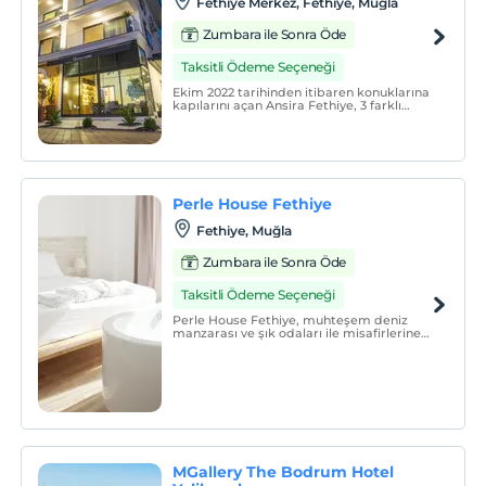
Fethiye Merkez, Fethiye, Muğla
Zumbara ile Sonra Öde
Taksitli Ödeme Seçeneği
Ekim 2022 tarihinden itibaren konuklarına
kapılarını açan Ansira Fethiye, 3 farklı
konseptte düzenlenmiş, tamamı deniz
manzaralı, sade, şık ve konforlu 12 odası ile
konuklarına hizmet vermektedir.
Perle House Fethiye
Fethiye, Muğla
Zumbara ile Sonra Öde
Taksitli Ödeme Seçeneği
Perle House Fethiye, muhteşem deniz
manzarası ve şık odaları ile misafirlerine
hizmet vermektedir.
MGallery The Bodrum Hotel