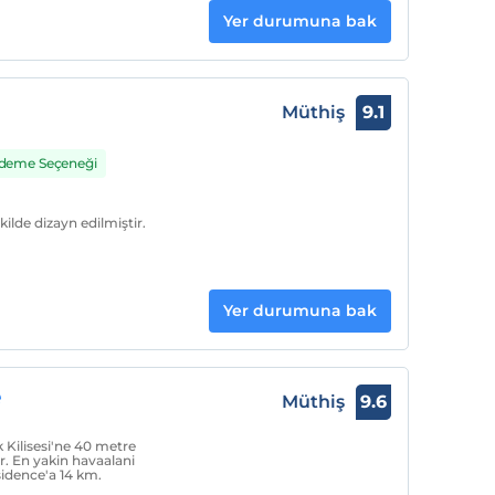
Yer durumuna bak
Müthiş
9.1
 Ödeme Seçeneği
kilde dizayn edilmiştir.
Yer durumuna bak
e
Müthiş
9.6
 Kilisesi'ne 40 metre
r. En yakin havaalani
sidence'a 14 km.