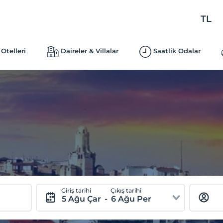
TL
Otelleri
Daireler & Villalar
Saatlik Odalar
Giriş tarihi
Çıkış tarihi
5 Ağu Çar
-
6 Ağu Per