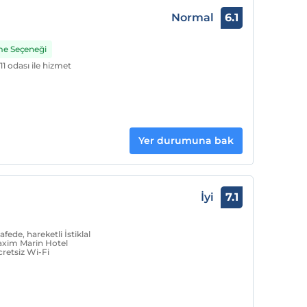
Normal
6.1
me Seçeneği
1 odası ile hizmet
Yer durumuna bak
İyi
7.1
de, hareketli İstiklal
Taxim Marin Hotel
cretsiz Wi-Fi