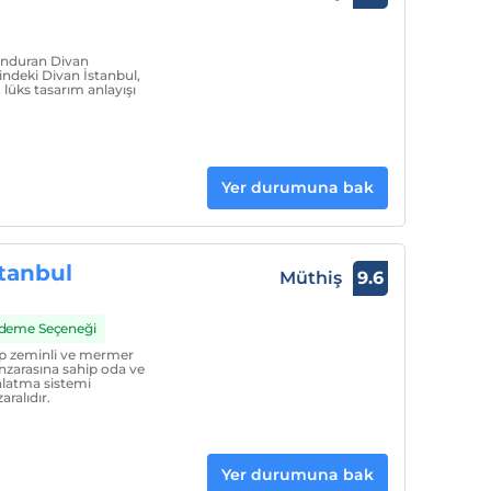
lunduran Divan
indeki Divan İstanbul,
 lüks tasarım anlayışı
Yer durumuna bak
tanbul
Müthiş
9.6
 Ödeme Seçeneği
ap zeminli ve mermer
nzarasına sahip oda ve
nlatma sistemi
ralıdır.
Yer durumuna bak