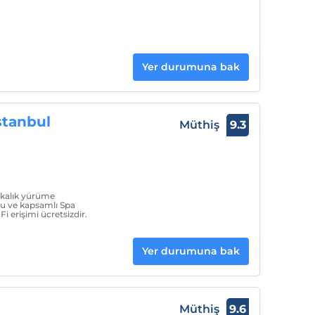
Yer durumuna bak
tanbul
Müthiş
9.3
ikalık yürüme
zu ve kapsamlı Spa
i erişimi ücretsizdir.
Yer durumuna bak
Müthiş
9.6