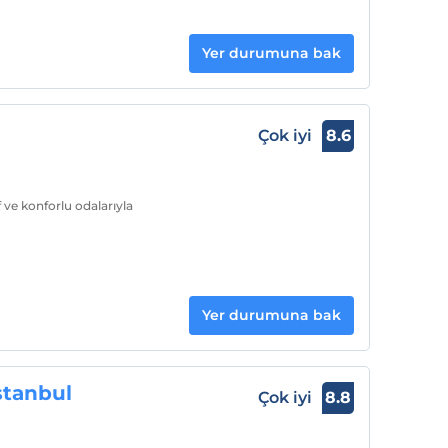
Yer durumuna bak
Çok iyi
8.6
f ve konforlu odalarıyla
Yer durumuna bak
tanbul
Çok iyi
8.8