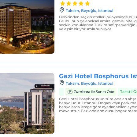
Taksim, Beyoğlu, Istanbul
Birbirinden seçkin otelleri bünyesinde bu
Grubu'nun geleneksel amiral gemisi niteliğ
seçkin konuklarına Türk misafirperverliğini,
ve eşsiz bir yorumla sunuyor.
Gezi Hotel Bosphorus Is
Taksim, Beyoğlu, Istanbul
Zumbara ile Sonra Öde
Taksitli
Gezi Hotel Bosphorus'un tüm odaları ahş
banyoludur. İstanbul Boğazı veya park ma
banyolarda isteğe göre ayarlanabilen aydı
mevcuttur. Bazı odaların duşu boğaz manza