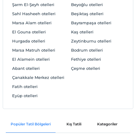
Şarm El-Şeyh otelleri
Beyoğlu otelleri
Sahl Hasheeh otelleri
Beşiktaş otelleri
Marsa Alam otelleri
Bayrampaşa otelleri
El Gouna otelleri
Kaş otelleri
Hurgada otelleri
Zeytinburnu otelleri
Marsa Matruh otelleri
Bodrum otelleri
El Alamein otelleri
Fethiye otelleri
Abant otelleri
Çeşme otelleri
Çanakkale Merkez otelleri
Fatih otelleri
Eyüp otelleri
Popüler Tatil Bölgeleri
Kış Tatili
Kategoriler
P