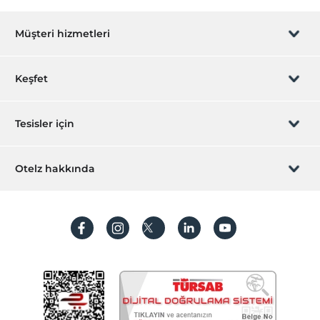
Müşteri hizmetleri
Rezervasyon yönet
Keşfet
Sizi arayalım
Hediye Kart
Tesisler için
İştirak olun
ZPara Nedir?
Hemen tesisinizi ekleyin
Otelz hakkında
İletişim
Üye girişi
Villa/Daire ekleyin
Hakkımızda
Sıkça sorulan sorular
Hesap oluştur
Sürdürülebilirlik
Kişisel Verilerin Korunması
Koşullar ve şartlar
İşlem rehberi
Aydınlatma metni