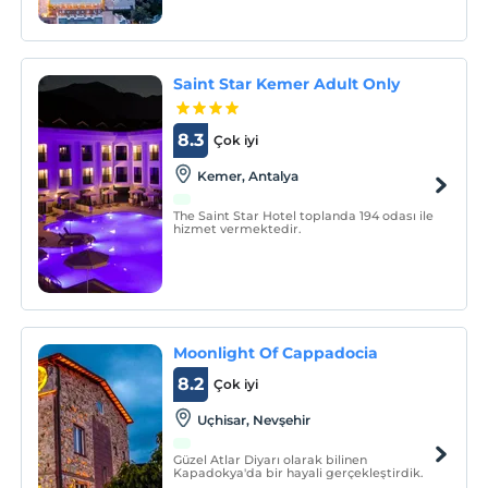
Resort'da kendinizi yeniden
keşfedeceksiniz.
Saint Star Kemer Adult Only
8.3
Çok iyi
Kemer, Antalya
The Saint Star Hotel toplanda 194 odası ile
hizmet vermektedir.
Moonlight Of Cappadocia
8.2
Çok iyi
Uçhisar, Nevşehir
Güzel Atlar Diyarı olarak bilinen
Kapadokya'da bir hayali gerçekleştirdik.