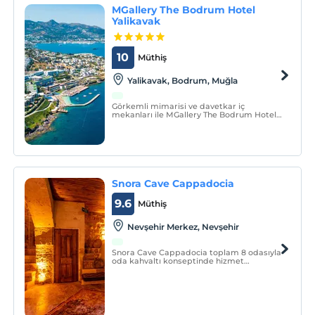
MGallery The Bodrum Hotel
Yalikavak
10
Müthiş
Yalikavak, Bodrum, Muğla
Görkemli mimarisi ve davetkar iç
mekanları ile MGallery The Bodrum Hotel
Yalıkavak, Yalıkavak’ın büyüsünü her
köşesine taşıyor. MGallery The Bodrum
Hotel Yalıkavak, Bodrum’un Yalıkavak
beldesinin son lüks otellerinden biridir.
Snora Cave Cappadocia
9.6
Müthiş
Nevşehir Merkez, Nevşehir
Snora Cave Cappadocia toplam 8 odasıyla
oda kahvaltı konseptinde hizmet
vermektedir.