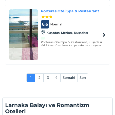
Porteras Otel Spa & Restaurant
6.6
Normal
Kuşadası Merkez, Kuşadası
Porteras Otel Spa & Restaurant, Kuşadası
Yat Limanı'nın tam karşısında muhteşem
konumdadır. Odalarımız ve restoranımız
full deniz manzaralıdır. Otelimiz oda &
kahvaltı konsepti ile hizmet vermektedir.
1
2
3
4
Sonraki
Son
Larnaka Balayı ve Romantizm
Otelleri