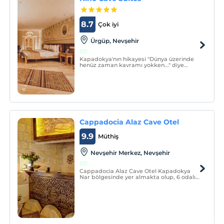
8.7
Çok iyi
Ürgüp, Nevşehir
Kapadokya'nın hikayesi "Dünya üzerinde
henüz zaman kavramı yokken..." diye
başlar. Dünyanın bu zamansız bölgesinde,
Tanrıların ve Tanrıçaların kendi elleriyle
yaratmış oldukları bir ülkeye sahibiz.
Cappadocia Alaz Cave Otel
9.9
Müthiş
Nevşehir Merkez, Nevşehir
Cappadocia Alaz Cave Otel Kapadokya
Nar bölgesinde yer almakta olup, 6 odalı
butik oteldir. Odalarımızın 4 tanesi orijinal
kaya oyma, 2 tanesi taş yapıdan
oluşmaktadır.