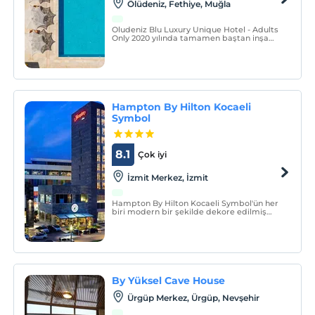
Ölüdeniz, Fethiye, Muğla
Oludeniz Blu Luxury Unique Hotel - Adults
Only 2020 yılında tamamen baştan inşa
edilip, eşsiz dekorasyonu ile hizmete
açılmıştır.
Hampton By Hilton Kocaeli
Symbol
8.1
Çok iyi
İzmit Merkez, İzmit
Hampton By Hilton Kocaeli Symbol'ün her
biri modern bir şekilde dekore edilmiş
klimalı odalarında düz ekran TV ve özel
banyo mevcuttur. Konukların konforu için
terlikler, ücretsiz banyo malzemeleri ve
saç kurutma makinesi temin
edilmektedir.
By Yüksel Cave House
Ürgüp Merkez, Ürgüp, Nevşehir