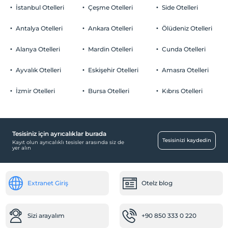
İstanbul Otelleri
Çeşme Otelleri
Side Otelleri
Antalya Otelleri
Ankara Otelleri
Ölüdeniz Otelleri
Alanya Otelleri
Mardin Otelleri
Cunda Otelleri
Ayvalık Otelleri
Eskişehir Otelleri
Amasra Otelleri
İzmir Otelleri
Bursa Otelleri
Kıbrıs Otelleri
Tesisiniz için ayrıcalıklar burada
Tesisinizi kaydedin
Kayıt olun ayrıcalıklı tesisler arasında siz de
yer alın
Extranet Giriş
Otelz blog
Sizi arayalım
+90 850 333 0 220