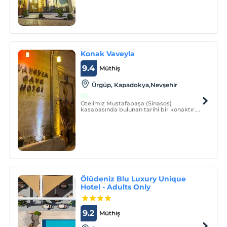
konuklarına hizmet vermektedir.
Konak Vaveyla
9.4
Müthiş
Ürgüp, Kapadokya,Nevşehir
Otelimiz Mustafapaşa (Sinasos)
kasabasında bulunan tarihi bir konaktır.
Eski medeniyetlerin vazgeçilmez
toprakları olan Mustafapaşa kasabasında
tarihi mimariler, kiliseler bulunmaktadır.
Ölüdeniz Blu Luxury Unique
Hotel - Adults Only
9.2
Müthiş