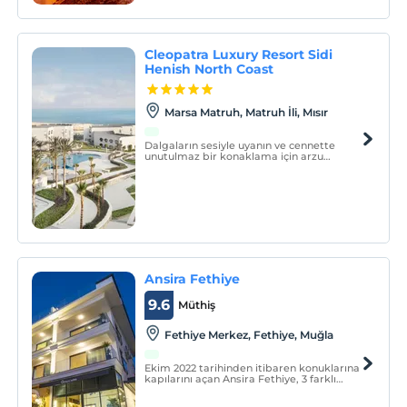
Cleopatra Luxury Resort Sidi
Henish North Coast
Marsa Matruh, Matruh İli, Mısır
Dalgaların sesiyle uyanın ve cennette
unutulmaz bir konaklama için arzu
ettiğiniz her şeye erişimin keyfini çıkarın.
Ansira Fethiye
9.6
Müthiş
Fethiye Merkez, Fethiye, Muğla
Ekim 2022 tarihinden itibaren konuklarına
kapılarını açan Ansira Fethiye, 3 farklı
konseptte düzenlenmiş, tamamı deniz
manzaralı, sade, şık ve konforlu 12 odası ile