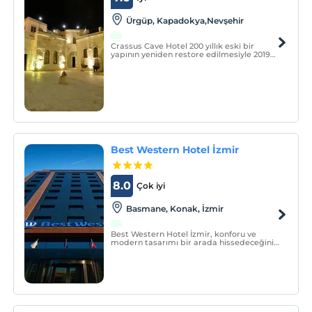
Ürgüp, Kapadokya,Nevşehir
Crassus Cave Hotel 200 yıllık eski bir
yapının yeniden restore edilmesiyle 2019
yılında hizmete girmiştir. 8 oda cave
özelliğinde olup, 4 oda konaktan kalma
kemerli odadır. Oteldeki toplam 10 odada
jakuzi bulunmaktadır.
Best Western Hotel İzmir
8.0
Çok iyi
Basmane, Konak, İzmir
Best Western Hotel İzmir, konforu ve
modern tasarımı bir arada hissedeceğiniz
9 standart, 49 superior, 20 triple, 11
business plus ve 1 kral dairesi ve 1 engelli
odası olmak üzere toplam 89 odamızın
her birinde güne huzurlu ve zinde başlayın.