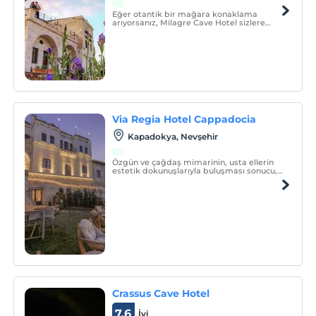
Eğer otantik bir mağara konaklama
arıyorsanız, Milagre Cave Hotel sizlere
nihai bir mağara otel deneyimi
sağlayacaktır.
Via Regia Hotel Cappadocia
Kapadokya, Nevşehir
Özgün ve çağdaş mimarinin, usta ellerin
estetik dokunuşlarıyla buluşması sonucu,
birbirinden farklı ve özel olarak tasarlanan
11 odası ile, lüksün ve konforun tanımını
yeniden değiştiren Via Regia Hotel
Cappadocia, milyonlarca yıllık geçmişi,
olağanüstü
Crassus Cave Hotel
7.6
İyi