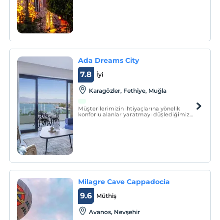
Ada Dreams City
7.8
İyi
Karagözler, Fethiye, Muğla
Müşterilerimizin ihtiyaçlarına yönelik
konforlu alanlar yaratmayı düşlediğimiz
Ada Dreams konaklama seçeneklerimiz
ile sizlere rüyalarınızdaki tatili keşfetmeniz
için birinci sınıf alternatifler sunmayı
hedefliyoruz.
Milagre Cave Cappadocia
9.6
Müthiş
Avanos, Nevşehir