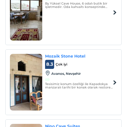
By Yüksel Cave House, 6 odalı butik bir
işletmedir. Oda kahvaltı konseptinde
hizmet vermektedir.
Mozaik Stone Hotel
8.3
Çok iyi
Avanos, Nevşehir
Tesisimiz konum özelliği ile Kapadokya
manzaralı tarihi bir konak olarak restore
edilmiştir. Otel dizaynında ve bahçede
değişiklikler yapılmıştır.
Nino Cave Suites