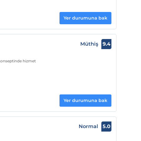
Yer durumuna bak
Müthiş
9.4
 konseptinde hizmet
Yer durumuna bak
Normal
5.0