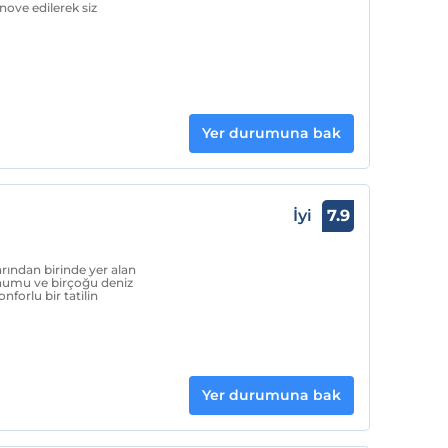
enove edilerek siz
Yer durumuna bak
İyi
7.9
rından birinde yer alan
onumu ve birçoğu deniz
nforlu bir tatilin
Yer durumuna bak