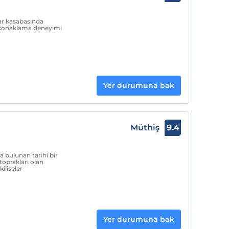
Nar kasabasında
 konaklama deneyimi
Yer durumuna bak
Müthiş
9.4
 bulunan tarihi bir
toprakları olan
iliseler
Yer durumuna bak