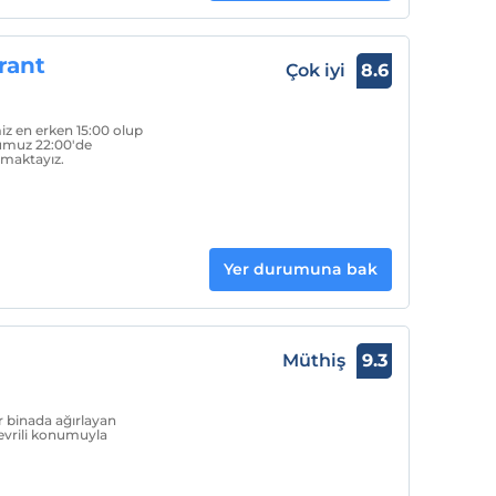
rant
Çok iyi
8.6
iz en erken 15:00 olup
numuz 22:00'de
amaktayız.
Yer durumuna bak
Müthiş
9.3
ir binada ağırlayan
 çevrili konumuyla