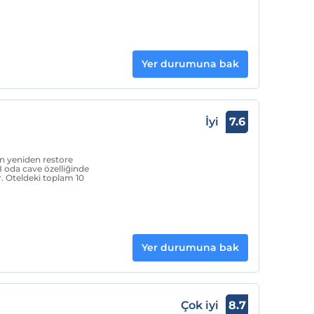
Yer durumuna bak
İyi
7.6
ın yeniden restore
8 oda cave özelliğinde
. Oteldeki toplam 10
Yer durumuna bak
Çok iyi
8.7