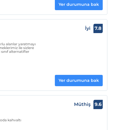
Yer durumuna bak
İyi
7.8
orlu alanlar yaratmayı
lerimiz ile sizlere
sınıf alternatifler
Yer durumuna bak
Müthiş
9.6
oda kahvaltı