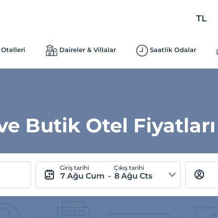
TL
Otelleri
Daireler & Villalar
Saatlik Odalar
 ve Butik Otel Fiyatları
Giriş tarihi
Çıkış tarihi
7 Ağu Cum
-
8 Ağu Cts