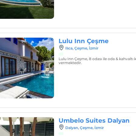
Lulu Inn Çeşme
Ilıca, Çeşme, İzmir
Lulu Inn Çeşme, 8 odası ile oda & kahvaltı
vermektedir.
Umbelo Suites Dalyan
Dalyan, Çeşme, İzmir