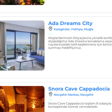
Ada Dreams City
Karagözler, Fethiye, Muğla
Müşterilerimizin ihtiyaçlarına yönelik konf
düşlediğimiz Ada Dreams konaklama seçenek
rüyalarınızdaki tatili keşfetmeniz için birinci 
sunmayı hedefliyoruz.
Snora Cave Cappadocia
Nevşehir Merkez, Nevşehir
Snora Cave Cappadocia toplam 8 odasıyla 
konseptinde hizmet vermektedir.