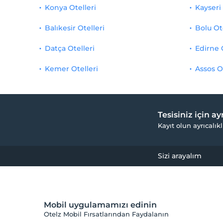
Konya Otelleri
Kayseri 
Balıkesir Otelleri
Bolu Ot
Datça Otelleri
Edirne 
Kemer Otelleri
Assos O
Tesisiniz için a
Kayıt olun ayrıcalıkl
Sizi arayalım
Mobil uygulamamızı edinin
Otelz Mobil Fırsatlarından Faydalanın