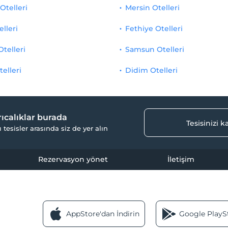
Otelleri
Mersin Otelleri
elleri
Fethiye Otelleri
Otelleri
Samsun Otelleri
telleri
Didim Otelleri
yrıcalıklar burada
Tesisinizi 
ı tesisler arasında siz de yer alın
Rezervasyon yönet
İletişim
AppStore'dan İndirin
Google PlaySt