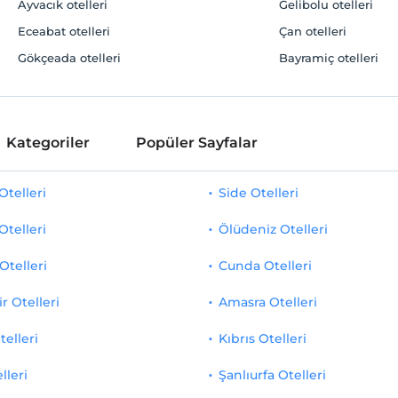
Ayvacık otelleri
Gelibolu otelleri
Eceabat otelleri
Çan otelleri
Gökçeada‎ otelleri
Bayramiç otelleri
Kategoriler
Popüler Sayfalar
telleri
Side Otelleri
Otelleri
Ölüdeniz Otelleri
Otelleri
Cunda Otelleri
r Otelleri
Amasra Otelleri
telleri
Kıbrıs Otelleri
lleri
Şanlıurfa Otelleri