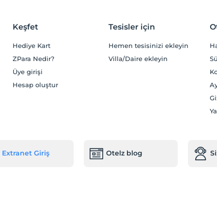
Keşfet
Tesisler için
O
Hediye Kart
Hemen tesisinizi ekleyin
H
ZPara Nedir?
Villa/Daire ekleyin
Sü
Üye girişi
Ko
Hesap oluştur
Ay
Gi
Ya
Extranet Giriş
Otelz blog
S