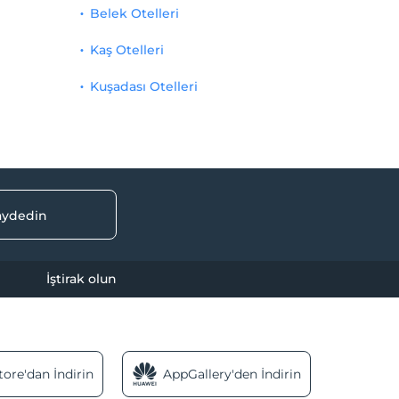
Belek Otelleri
Kaş Otelleri
Kuşadası Otelleri
kaydedin
İştirak olun
ore'dan İndirin
AppGallery'den İndirin