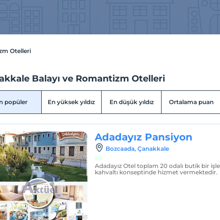
m Otelleri
akkale Balayı ve Romantizm Otelleri
n popüler
En yüksek yıldız
En düşük yıldız
Ortalama puan
Adadayız Pansiyon
Bozcaada, Çanakkale
Adadayız Otel toplam 20 odalı butik bir işl
kahvaltı konseptinde hizmet vermektedir.