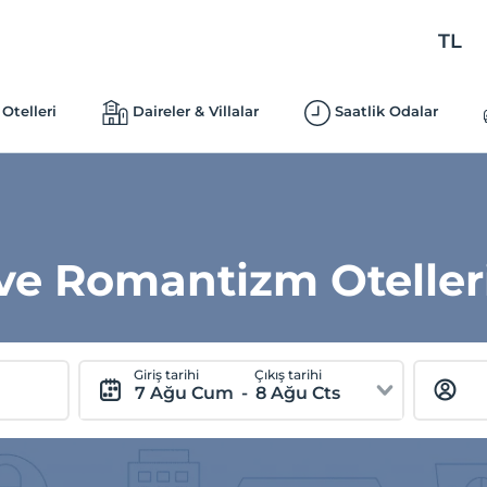
TL
Otelleri
Daireler & Villalar
Saatlik Odalar
ve Romantizm Oteller
Giriş tarihi
Çıkış tarihi
7 Ağu Cum
-
8 Ağu Cts