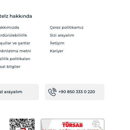
telz hakkında
akkımızda
Çerez politikamız
rdürülebilirlik
Sizi arayalım
şullar ve şartlar
İletişim
dınlatma metni
Kariyer
zlilik politikaları
sal bilgiler
izi arayalım
+90 850 333 0 220