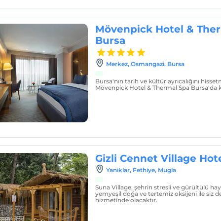
Mövenpick Hotel & The
Bursa
Merkez, Osmangazi, Bursa
Bursa'nın tarih ve kültür ayrıcalığını hisset
Mövenpick Hotel & Thermal Spa Bursa'da k
Gizli Cennet Village Hot
Yaniklar, Fethiye, Mugla
Suna Village, şehrin stresli ve gürültülü ha
yemyeşil doğa ve tertemiz oksijeni ile siz d
hizmetinde olacaktır.