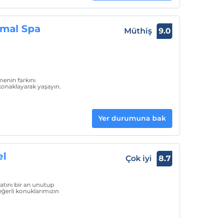
rmal Spa
Müthiş
9.0
menin farkını
onaklayarak yaşayın.
Yer durumuna bak
el
Çok iyi
8.7
yatını bir an unutup
eğerli konuklarımızın