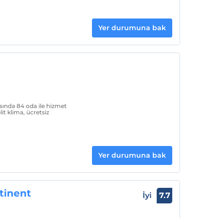
Yer durumuna bak
asında 84 oda ile hizmet
it klima, ücretsiz
Yer durumuna bak
tinent
İyi
7.7