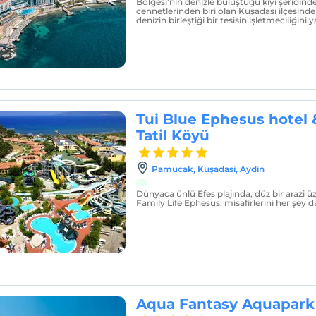
Bölgesi’nin denizle buluştuğu kıyı şeridind
cennetlerinden biri olan Kuşadası ilçesinde
denizin birleştiği bir tesisin işletmeciliğini
Tui Blue Ephesus hotel
Tatil Köyü
Pamucak, Kuşadasi, Aydin
Dünyaca ünlü Efes plajında, düz bir arazi ü
Family Life Ephesus, misafirlerini her şey d
Aqua Fantasy Aquapark 