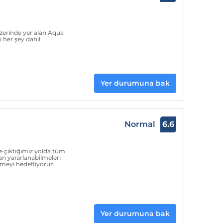
üzerinde yer alan Aqua
 her şey dahil
Yer durumuna bak
l
Normal
6.6
e çıktığımız yolda tüm
an yararlanabilmeleri
rmeyi hedefliyoruz.
Yer durumuna bak