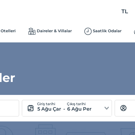
TL
Otelleri
Daireler & Villalar
Saatlik Odalar
ler
Giriş tarihi
Çıkış tarihi
5 Ağu Çar
-
6 Ağu Per