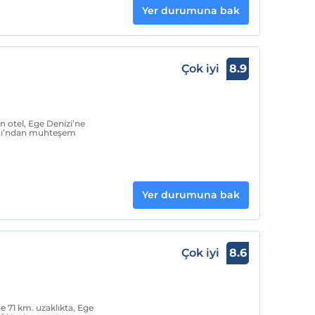
Yer durumuna bak
Çok iyi
8.9
 otel, Ege Denizi’ne
nı’ndan muhteşem
Yer durumuna bak
Çok iyi
8.6
e 71 km. uzaklıkta, Ege