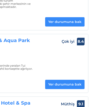
eki turizm
ki şehir merkezinin ve
 yapmaktadır.
Yer durumuna bak
 & Aqua Park
Çok iyi
8.4
zerinde yeralan Tui
ahil konseptte ağırlıyor.
Yer durumuna bak
Hotel & Spa
Müthiş
9.1