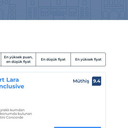
En yüksek puan,
En düşük fiyat
En yüksek fiyat
en düşük fiyat
t Lara
Müthiş
9.4
Inclusive
bayraklı kumdan
fır konumda bulunan
tini Concorde