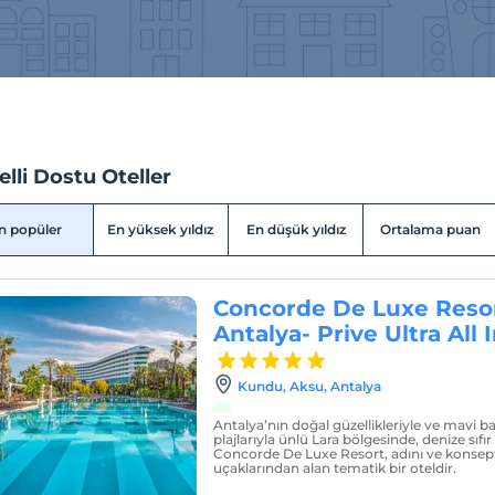
lli Dostu Oteller
n popüler
En yüksek yıldız
En düşük yıldız
Ortalama puan
Concorde De Luxe Resor
Antalya- Prive Ultra All 
Kundu, Aksu, Antalya
Antalya’nın doğal güzellikleriyle ve mavi 
plajlarıyla ünlü Lara bölgesinde, denize sı
Concorde De Luxe Resort, adını ve konsep
uçaklarından alan tematik bir oteldir.