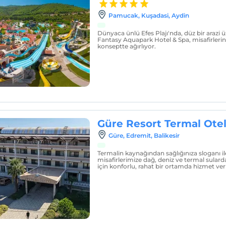
Pamucak, Kuşadasi, Aydin
Dünyaca ünlü Efes Plajı'nda, düz bir arazi 
Fantasy Aquapark Hotel & Spa, misafirlerini
konseptte ağırlıyor.
Güre Resort Termal Ote
Güre, Edremit, Balikesir
Termalin kaynağından sağlığınıza sloganı il
misafirlerimize dağ, deniz ve termal sulard
için konforlu, rahat bir ortamda hizmet ve