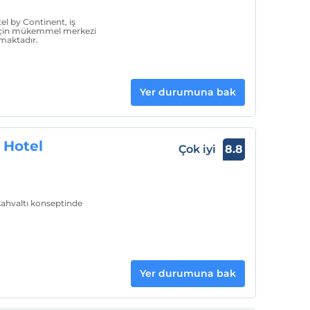
l by Continent, iş
r için mükemmel merkezi
maktadır.
Yer durumuna bak
 Hotel
Çok iyi
8.8
kahvaltı konseptinde
Yer durumuna bak