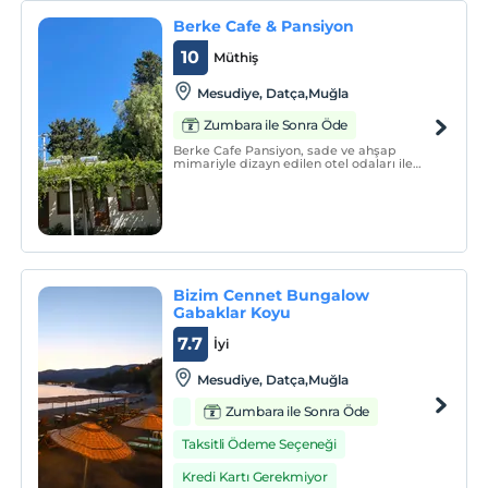
Berke Cafe & Pansiyon
10
Müthiş
Mesudiye, Datça,Muğla
Zumbara ile Sonra Öde
Berke Cafe Pansiyon, sade ve ahşap
mimariyle dizayn edilen otel odaları ile
misafirlerine konaklama hizmeti
vermektedir.
Bizim Cennet Bungalow
Gabaklar Koyu
7.7
İyi
Mesudiye, Datça,Muğla
Zumbara ile Sonra Öde
Taksitli Ödeme Seçeneği
Kredi Kartı Gerekmiyor