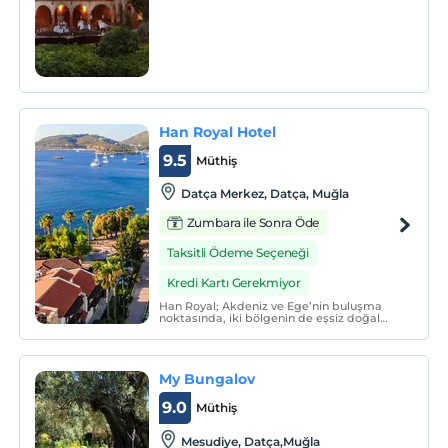
oynadı.
Han Royal Hotel
9.5
Müthiş
Datça Merkez, Datça, Muğla
Zumbara ile Sonra Öde
Taksitli Ödeme Seçeneği
Kredi Kartı Gerekmiyor
Han Royal; Akdeniz ve Ege’nin buluşma
noktasında, iki bölgenin de eşsiz doğal
güzelliklerini içeren cennet köşe Datça
Yarımadası’nda bulunuyor. Güne kuş
sesleri ile uyanıp, geceyi cırcır böceklerinin
sesleriyle bitirebileceğiniz bir yer.
My Bungalov
9.0
Müthiş
Mesudiye, Datça,Muğla