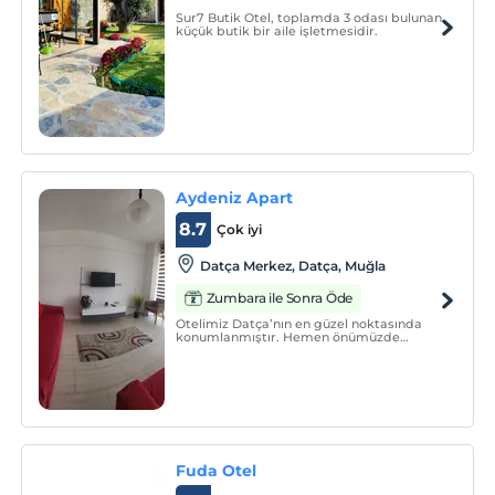
Sur7 Butik Otel, toplamda 3 odası bulunan
küçük butik bir aile işletmesidir.
Aydeniz Apart
8.7
Çok iyi
Datça Merkez, Datça, Muğla
Zumbara ile Sonra Öde
Otelimiz Datça’nın en güzel noktasında
konumlanmıştır. Hemen önümüzde
trafiğe kapalı bir yürüyüş yolu ‘çocuk parkı
ve derinleşmeyen mavi bayraklı plajıyla
özellikle çocuklu aileler için idealdir.
Fuda Otel