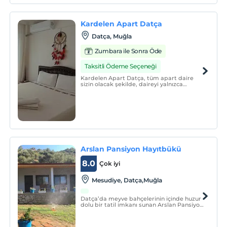
Kardelen Apart Datça
Datça, Muğla
Zumbara ile Sonra Öde
Taksitli Ödeme Seçeneği
Kardelen Apart Datça, tüm apart daire
sizin olacak şekilde, daireyi yalnızca
grubunuzda size eşlik eden diğer
misafirlerle paylaşacaksınız.
Arslan Pansiyon Hayıtbükü
8.0
Çok iyi
Mesudiye, Datça,Muğla
Datça’da meyve bahçelerinin içinde huzur
dolu bir tatil imkanı sunan Arslan Pansiyon
Hayıtbükü, misafirlerine göz alıcı
güzelliklerle bezenmiş unutulmaz bir
konaklama deneyimi yaşatıyor.