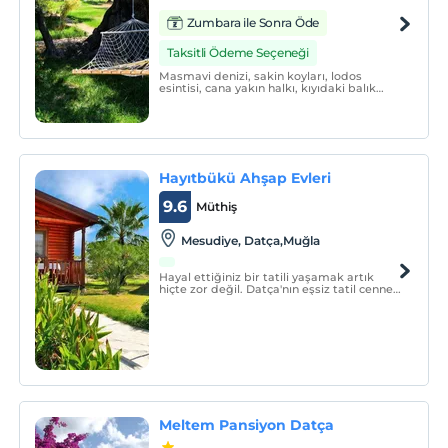
Zumbara ile Sonra Öde
Taksitli Ödeme Seçeneği
Masmavi denizi, sakin koyları, lodos
esintisi, cana yakın halkı, kıyıdaki balık
restoranları, yemyeşil badem ve zeytin
ağaçları ile keyifli ve sakin bir tatil yapmak
isteyenler için My Bungalov misafirlerini
bekliyor.
Hayıtbükü Ahşap Evleri
9.6
Müthiş
Mesudiye, Datça,Muğla
Hayal ettiğiniz bir tatili yaşamak artık
hiçte zor değil. Datça'nın eşsiz tatil cenneti
Hayıtbükü'nde bulunan Hayıtbükü Ahşap
Evleri 2010 sezonunda hizmete açılmış
olup işletme konforlu bir şekilde dizayn
edilmiş taş ve ahşap evlerden
oluşmaktadır.
Meltem Pansiyon Datça