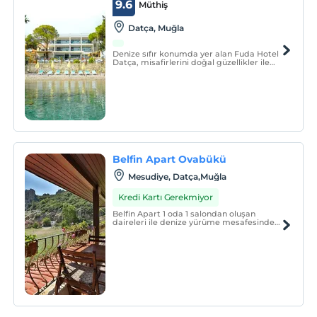
9.6
Müthiş
Datça, Muğla
Denize sıfır konumda yer alan Fuda Hotel
Datça, misafirlerini doğal güzellikler ile
çevrili huzur verici bir atmosferde
ağırlıyor.
Belfin Apart Ovabükü
Mesudiye, Datça,Muğla
Kredi Kartı Gerekmiyor
Belfin Apart 1 oda 1 salondan oluşan
daireleri ile denize yürüme mesafesindeki
konumu sayesinde misafirlerine
Ovabükü’nün muhteşem havasını
yaşatıyor.