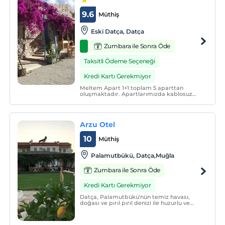
9.6
Müthiş
Eski Datça, Datça
Zumbara ile Sonra Öde
Taksitli Ödeme Seçeneği
Kredi Kartı Gerekmiyor
Meltem Apart 1+1 toplam 5 aparttan
oluşmaktadır. Apartlarımızda kablosuz
internet, klima, LCD TV, uydu yayın,
mutfak, mutfak araçları, ocak, buzdolabı,
elektrikli su ısıtıcısı gibi rahatınız ve
konforunuz için her detay düşünülmüştür.
Arzu Otel
10
Müthiş
Palamutbükü, Datça,Muğla
Zumbara ile Sonra Öde
Kredi Kartı Gerekmiyor
Datça, Palamutbükü'nün temiz havası,
doğası ve pırıl pırıl denizi ile huzurlu ve
sakin bir tatil geçirmek istiyorsanız, Arzu
Apart Otel olarak sizlere en iyi hizmeti
vermeye hazırız.