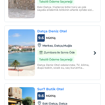
Taksitli Ödeme Seçeneği
Eski Datça ;Yüzlerce bitki türü ve çok
sayıda endemik bitkinin ahenk içinde sizi
karşılayacağı tarihi bir köy.
Datça Deniz Otel
9.6
Müthiş
Merkez, Datça,Muğla
Zumbara ile Sonra Öde
Taksitli Ödeme Seçeneği
Datça Deniz Otel odalarında; TV, klima,
duşa kabin, sıcak su, saç kurutma
makinası, su ısıtıcısı, kablosuz internet
bağlantısı (Wi-Fi) olan odalarımızda huzur
dolu bir tatile bekliyoruz.
Sur7 Butik Otel
9.6
Müthiş
Eski Datça, Datça