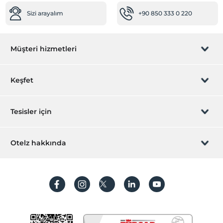
Sizi arayalım
+90 850 333 0 220
Müşteri hizmetleri
Rezervasyon yönet
Keşfet
Sizi arayalım
Hediye Kart
Tesisler için
İştirak olun
ZPara Nedir?
Hemen tesisinizi ekleyin
Otelz hakkında
İletişim
Üye girişi
Villa/Daire ekleyin
Hakkımızda
Sıkça sorulan sorular
Hesap oluştur
Sürdürülebilirlik
Kişisel Verilerin Korunması
Koşullar ve şartlar