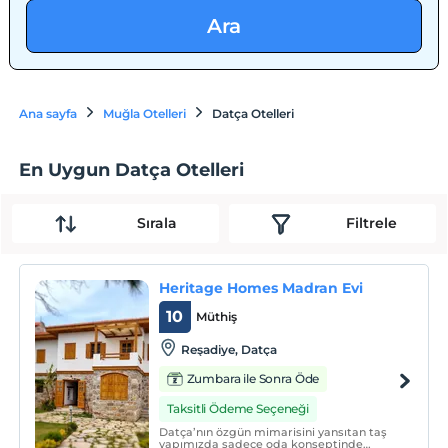
Ara
Ana sayfa
Muğla Otelleri
Datça Otelleri
En Uygun Datça Otelleri
Sırala
Filtrele
Heritage Homes Madran Evi
10
Müthiş
Reşadiye, Datça
Zumbara ile Sonra Öde
Taksitli Ödeme Seçeneği
Datça’nın özgün mimarisini yansıtan taş
yapımızda sadece oda konseptinde