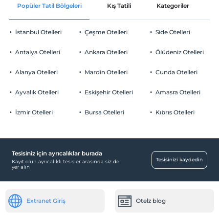
Popüler Tatil Bölgeleri
Kış Tatili
Kategoriler
P
İstanbul Otelleri
Çeşme Otelleri
Side Otelleri
Antalya Otelleri
Ankara Otelleri
Ölüdeniz Otelleri
Alanya Otelleri
Mardin Otelleri
Cunda Otelleri
Ayvalık Otelleri
Eskişehir Otelleri
Amasra Otelleri
İzmir Otelleri
Bursa Otelleri
Kıbrıs Otelleri
Tesisiniz için ayrıcalıklar burada
Tesisinizi kaydedin
Kayıt olun ayrıcalıklı tesisler arasında siz de
yer alın
Extranet Giriş
Otelz blog