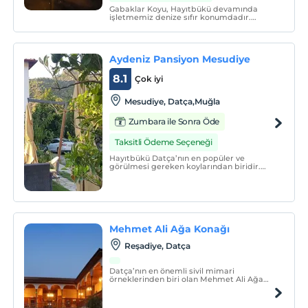
Gabaklar Koyu, Hayıtbükü devamında
işletmemiz denize sıfır konumdadır.
Yemyeşil ağaçlar içinde huzuru bulacağınız
bir tesistir.
Aydeniz Pansiyon Mesudiye
8.1
Çok iyi
Mesudiye, Datça,Muğla
Zumbara ile Sonra Öde
Taksitli Ödeme Seçeneği
Hayıtbükü Datça’nın en popüler ve
görülmesi gereken koylarından biridir.
Tertemiz denizi ve kapalı şekliyle büyük bir
havuzu andırmaktadır. Gürültüden uzak,
temiz havası ve deniziyle dinlenmek ve
yılın yorgunluğunu atmak için en uygun
yerlerden biridir.
Mehmet Ali Ağa Konağı
Reşadiye, Datça
Datça’nın en önemli sivil mimari
örneklerinden biri olan Mehmet Ali Ağa
Konağı, yaklaşık 200 yıl boyunca Tuhfezade
ailesinin malikanesi olarak bölgenin sosyo-
ekonomik ve siyasi tarihinde önemli bir rol