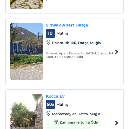
hizmet vermekteyiz.
Şimşek Apart Datça
10
Müthiş
Palamutbükü, Datça, Muğla
Şimşek Apart Datça, 1 adet 2+1, 3 adet 1+1
aparttan oluşmaktadır.
Kocca Ev
9.6
Müthiş
Merkezköyler, Datça, Muğla
Zumbara ile Sonra Öde