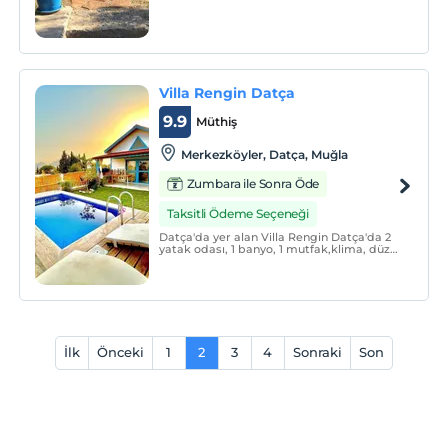
Villa Rengin Datça
9.9
Müthiş
Merkezköyler, Datça, Muğla
Zumbara ile Sonra Öde
Taksitli Ödeme Seçeneği
Datça'da yer alan Villa Rengin Datça'da 2
yatak odası, 1 banyo, 1 mutfak,klima, düz
ekran TV bulunmaktadır.
İlk
Önceki
1
2
3
4
Sonraki
Son