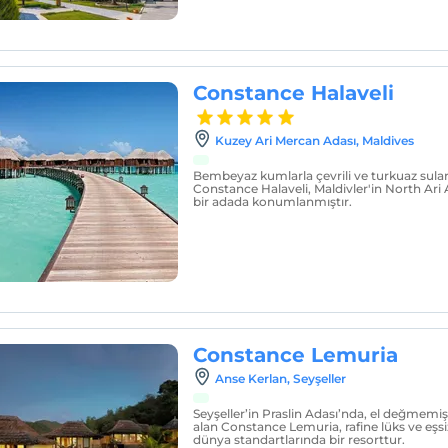
Constance Halaveli
Kuzey Ari Mercan Adası, Maldives
Bembeyaz kumlarla çevrili ve turkuaz sular
Constance Halaveli, Maldivler'in North Ari
bir adada konumlanmıştır.
Constance Lemuria
Anse Kerlan, Seyşeller
Seyşeller’in Praslin Adası’nda, el değmemi
alan Constance Lemuria, rafine lüks ve eşsi
dünya standartlarında bir resorttur.