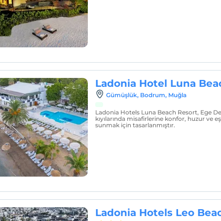
Ladonia Hotel Luna Bea
Gümüşlük, Bodrum, Muğla
Ladonia Hotels Luna Beach Resort, Ege Den
kıyılarında misafirlerine konfor, huzur ve eş
sunmak için tasarlanmıştır.
Ladonia Hotels Leo Bea