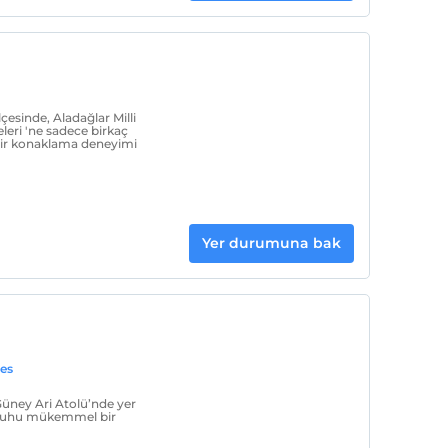
çesinde, Aladağlar Milli
leri 'ne sadece birkaç
bir konaklama deneyimi
Yer durumuna bak
ves
Güney Ari Atolü’nde yer
 ruhu mükemmel bir