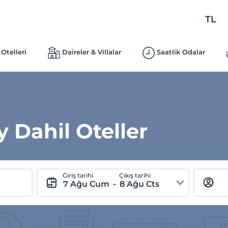
TL
Otelleri
Daireler & Villalar
Saatlik Odalar
 Dahil Oteller
Giriş tarihi
Çıkış tarihi
7 Ağu Cum
-
8 Ağu Cts