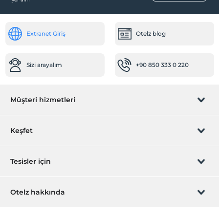
Extranet Giriş
Otelz blog
Sizi arayalım
+90 850 333 0 220
Müşteri hizmetleri
Rezervasyon yönet
Keşfet
Sizi arayalım
Hediye Kart
Tesisler için
İştirak olun
ZPara Nedir?
Hemen tesisinizi ekleyin
Otelz hakkında
İletişim
Üye girişi
Villa/Daire ekleyin