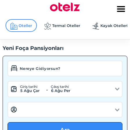
Oteller
Termal Oteller
Kayak Otelleri
Yeni Foça Pansiyonları
Giriş tarihi
Çıkış tarihi
-
5 Ağu Çar
6 Ağu Per