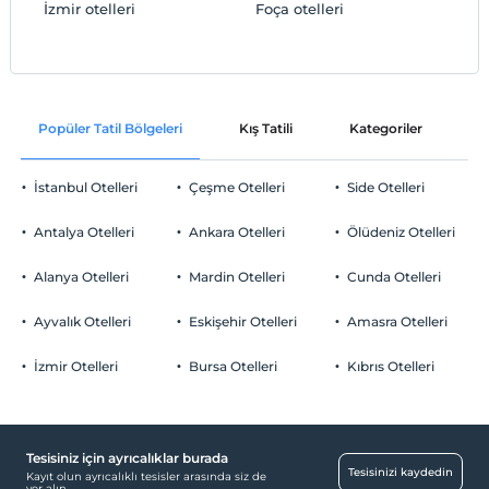
İzmir otelleri
Foça otelleri
Popüler Tatil Bölgeleri
Kış Tatili
Kategoriler
P
İstanbul Otelleri
Çeşme Otelleri
Side Otelleri
Antalya Otelleri
Ankara Otelleri
Ölüdeniz Otelleri
Alanya Otelleri
Mardin Otelleri
Cunda Otelleri
Ayvalık Otelleri
Eskişehir Otelleri
Amasra Otelleri
İzmir Otelleri
Bursa Otelleri
Kıbrıs Otelleri
Tesisiniz için ayrıcalıklar burada
Tesisinizi kaydedin
Kayıt olun ayrıcalıklı tesisler arasında siz de
yer alın