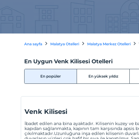
Ana sayfa
Malatya Otelleri
Malatya Merkez Otelleri
En Uygun Venk Kilisesi Otelleri
En popüler
En yüksek yıldız
Venk Kilisesi
İbadet edilen ana bina ayaktadır. Kilisenin kuzey ve 
kapıdan sağlanmakta, kapının tam karşısında apsis b
çıkılmaktadır.Uzunluğuna inşa edilen kilisenin duvarlar
duvarların yüzleri çok hafif bir sıva ile kapatılmış. S