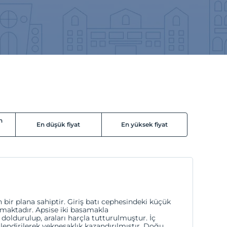
n
En düşük fiyat
En yüksek fiyat
 bir plana sahiptir. Giriş batı cephesindeki küçük
lmaktadır. Apsise iki basamakla
a doldurulup, araları harçla tutturulmuştur. İç
etlendirilerek yeknesaklık kazandırılmıştır. Doğu