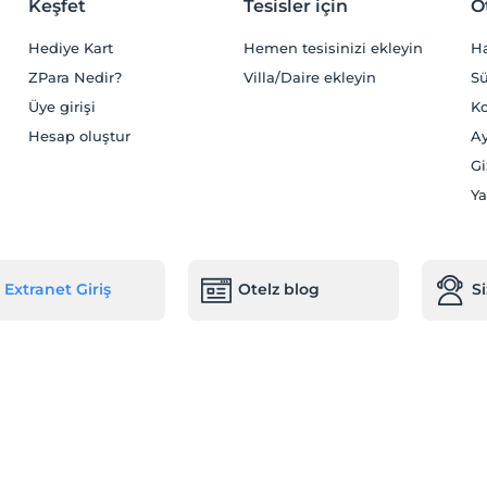
Keşfet
Tesisler için
O
Hediye Kart
Hemen tesisinizi ekleyin
H
ZPara Nedir?
Villa/Daire ekleyin
Sü
Üye girişi
Ko
Hesap oluştur
Ay
Gi
Ya
Extranet Giriş
Otelz blog
S