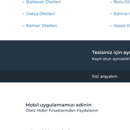
Balıkesir Otelleri
Bolu Ot
Datça Otelleri
Edirne 
Kemer Otelleri
Assos O
Tesisiniz için a
Kayıt olun ayrıcalıkl
Sizi arayalım
Mobil uygulamamızı edinin
Otelz Mobil Fırsatlarından Faydalanın