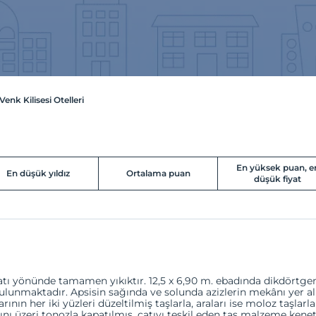
Venk Kilisesi Otelleri
En yüksek puan, e
En düşük yıldız
Ortalama puan
düşük fiyat
batı yönünde tamamen yıkıktır. 12,5 x 6,90 m. ebadında dikdörtgen
ulunmaktadır. Apsisin sağında ve solunda azizlerin mekânı yer a
ının her iki yüzleri düzeltilmiş taşlarla, araları ise moloz taşlarl
anını üzeri tonozla kapatılmış, çatıyı teşkil eden taş malzeme ken