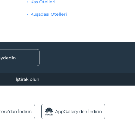
Kaş Otelleri
Kuşadası Otelleri
kaydedin
İştirak olun
ore'dan İndirin
AppGallery'den İndirin