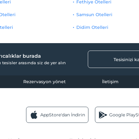
elleri
Fethiye Otelleri
Otelleri
Samsun Otelleri
telleri
Didim Otelleri
yrıcalıklar burada
Tesisinizi 
ı tesisler arasında siz de yer alın
Rezervasyon yönet
İletişim
AppStore'dan İndirin
Google PlaySt