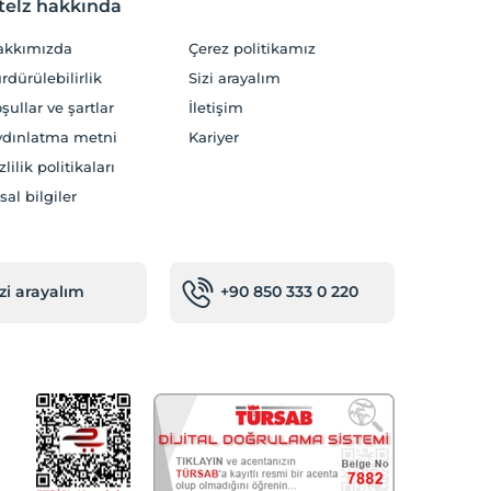
telz hakkında
akkımızda
Çerez politikamız
rdürülebilirlik
Sizi arayalım
şullar ve şartlar
İletişim
dınlatma metni
Kariyer
zlilik politikaları
sal bilgiler
izi arayalım
+90 850 333 0 220