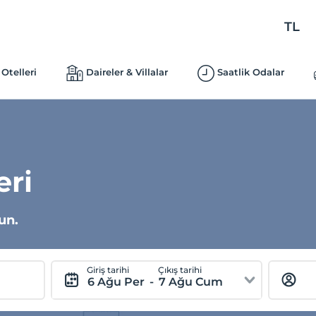
TL
Otelleri
Daireler & Villalar
Saatlik Odalar
eri
un.
Giriş tarihi
Çıkış tarihi
6 Ağu Per
-
7 Ağu Cum