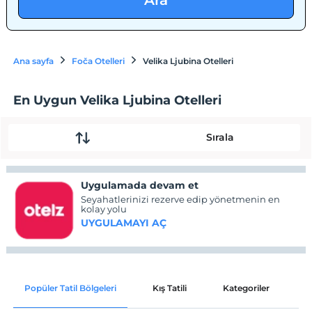
Ara
Ana sayfa
Foča Otelleri
Velika Ljubina Otelleri
En Uygun Velika Ljubina Otelleri
Sırala
Uygulamada devam et
Seyahatlerinizi rezerve edip yönetmenin en
kolay yolu
UYGULAMAYI AÇ
Popüler Tatil Bölgeleri
Kış Tatili
Kategoriler
P