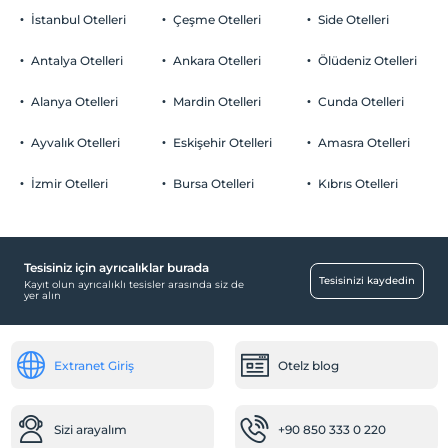
İstanbul Otelleri
Çeşme Otelleri
Side Otelleri
Antalya Otelleri
Ankara Otelleri
Ölüdeniz Otelleri
Alanya Otelleri
Mardin Otelleri
Cunda Otelleri
Ayvalık Otelleri
Eskişehir Otelleri
Amasra Otelleri
İzmir Otelleri
Bursa Otelleri
Kıbrıs Otelleri
Tesisiniz için ayrıcalıklar burada
Tesisinizi kaydedin
Kayıt olun ayrıcalıklı tesisler arasında siz de
yer alın
Extranet Giriş
Otelz blog
Sizi arayalım
+90 850 333 0 220