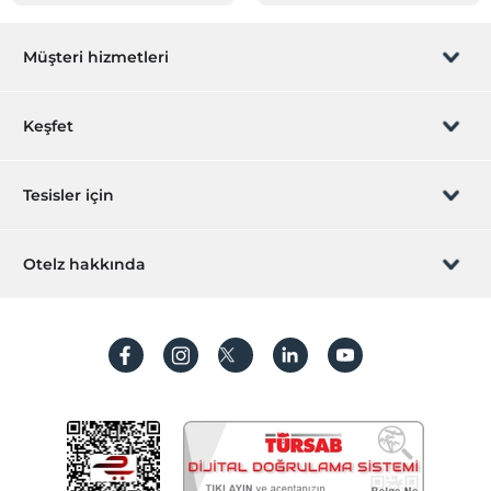
Müşteri hizmetleri
Rezervasyon yönet
Keşfet
Sizi arayalım
Hediye Kart
Tesisler için
İştirak olun
ZPara Nedir?
Hemen tesisinizi ekleyin
Otelz hakkında
İletişim
Üye girişi
Villa/Daire ekleyin
Hakkımızda
Sıkça sorulan sorular
Hesap oluştur
Sürdürülebilirlik
Kişisel Verilerin Korunması
Koşullar ve şartlar
İşlem rehberi