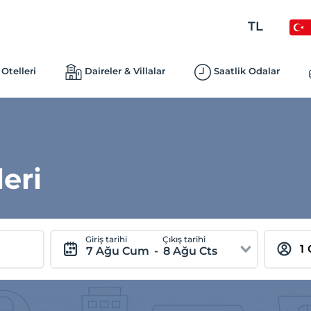
TL
Otelleri
Daireler & Villalar
Saatlik Odalar
eri
Giriş tarihi
Çıkış tarihi
7 Ağu Cum
-
8 Ağu Cts