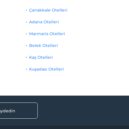
Çanakkale Otelleri
Adana Otelleri
Marmaris Otelleri
Belek Otelleri
Kaş Otelleri
Kuşadası Otelleri
kaydedin