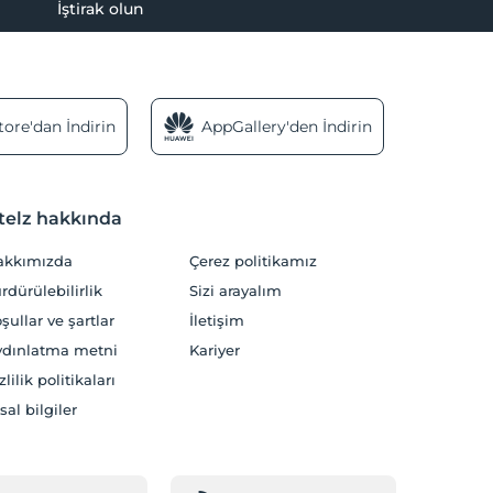
İştirak olun
ore'dan İndirin
AppGallery'den İndirin
telz hakkında
akkımızda
Çerez politikamız
rdürülebilirlik
Sizi arayalım
şullar ve şartlar
İletişim
dınlatma metni
Kariyer
zlilik politikaları
sal bilgiler