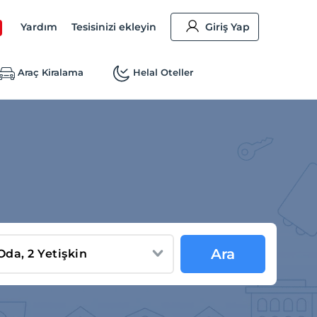
Yardım
Tesisinizi ekleyin
Giriş Yap
Araç Kiralama
Helal Oteller
Ara