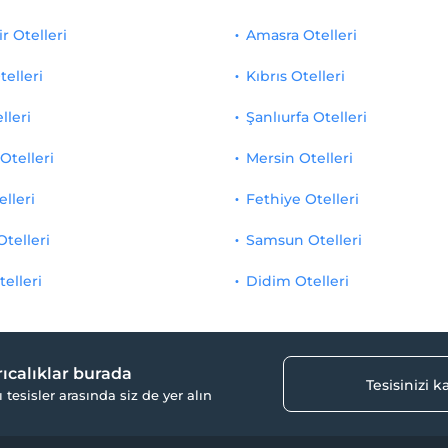
r Otelleri
Amasra Otelleri
telleri
Kıbrıs Otelleri
lleri
Şanlıurfa Otelleri
Otelleri
Mersin Otelleri
elleri
Fethiye Otelleri
Otelleri
Samsun Otelleri
telleri
Didim Otelleri
yrıcalıklar burada
Tesisinizi 
ı tesisler arasında siz de yer alın