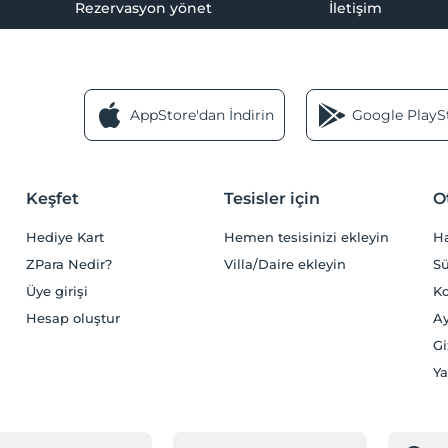
Rezervasyon yönet
İletişim
AppStore'dan İndirin
Google PlaySt
Keşfet
Tesisler için
O
Hediye Kart
Hemen tesisinizi ekleyin
H
ZPara Nedir?
Villa/Daire ekleyin
Sü
Üye girişi
Ko
Hesap oluştur
Ay
Gi
Ya