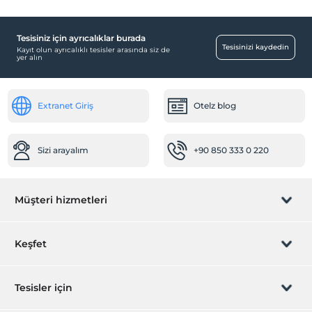
Tesisiniz için ayrıcalıklar burada
Tesisinizi kaydedin
Kayıt olun ayrıcalıklı tesisler arasında siz de
yer alın
Extranet Giriş
Otelz blog
Sizi arayalım
+90 850 333 0 220
Müşteri hizmetleri
Rezervasyon yönet
Keşfet
Sizi arayalım
Hediye Kart
Tesisler için
İştirak olun