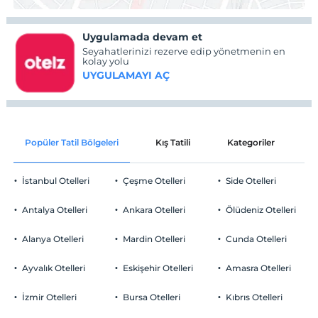
Uygulamada devam et
Seyahatlerinizi rezerve edip yönetmenin en
kolay yolu
UYGULAMAYI AÇ
Popüler Tatil Bölgeleri
Kış Tatili
Kategoriler
P
İstanbul Otelleri
Çeşme Otelleri
Side Otelleri
Antalya Otelleri
Ankara Otelleri
Ölüdeniz Otelleri
Alanya Otelleri
Mardin Otelleri
Cunda Otelleri
Ayvalık Otelleri
Eskişehir Otelleri
Amasra Otelleri
İzmir Otelleri
Bursa Otelleri
Kıbrıs Otelleri