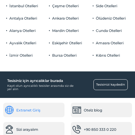
İstanbul Otelleri
Çeşme Otelleri
Side Otelleri
Antalya Otelleri
Ankara Otelleri
Ölüdeniz Otelleri
Alanya Otelleri
Mardin Otelleri
Cunda Otelleri
Ayvalık Otelleri
Eskişehir Otelleri
Amasra Otelleri
İzmir Otelleri
Bursa Otelleri
Kıbrıs Otelleri
Tesisiniz için ayrıcalıklar burada
Tesisinizi kaydedin
Kayıt olun ayrıcalıklı tesisler arasında siz de
yer alın
Extranet Giriş
Otelz blog
Sizi arayalım
+90 850 333 0 220