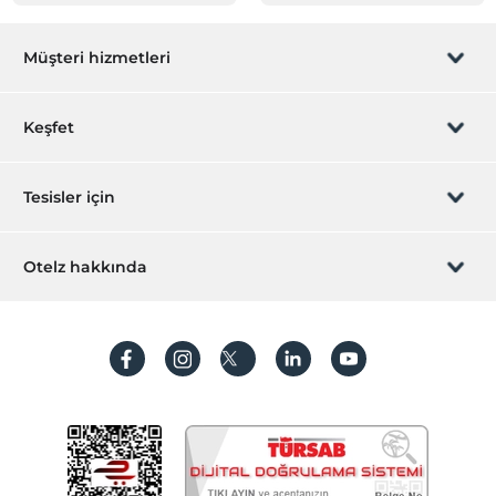
Müşteri hizmetleri
Rezervasyon yönet
Keşfet
Sizi arayalım
Hediye Kart
Tesisler için
İştirak olun
ZPara Nedir?
Hemen tesisinizi ekleyin
Otelz hakkında
İletişim
Üye girişi
Villa/Daire ekleyin
Hakkımızda
Sıkça sorulan sorular
Hesap oluştur
Sürdürülebilirlik
Kişisel Verilerin Korunması
Koşullar ve şartlar
İşlem rehberi