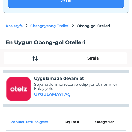
Ara
Ana sayfa
Changnyeong Otelleri
Obong-gol Otelleri
En Uygun Obong-gol Otelleri
Sırala
Uygulamada devam et
Seyahatlerinizi rezerve edip yönetmenin en
kolay yolu
UYGULAMAYI AÇ
Popüler Tatil Bölgeleri
Kış Tatili
Kategoriler
P