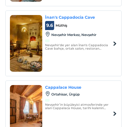
İnan's Cappadocia Cave
9.6
Müthiş
Nevşehir Merkez, Nevşehir
Nevşehir'de yer alan İnan's Cappadocia
Cave bahçe, ortak salon, restoran
bulunmaktadır. Bu butik işletmede ortak
mutfak ve oda servisi mevcuttur. Konuklar
24 saat açık resepsiyon ve konsiyerj
hizmetinden hizmetinden yararlanabilir.
Cappalace House
Ortahisar, Ürgüp
Nevşehir’in büyüleyici atmosferinde yer
alan Cappalaca House, tarihi kalenin
muhteşem manzarasıyla sizleri bekliyor.
Konaklamanız boyunca gözlerinizi kalenin
ihtişamından ayıramayacak, her anınızı
unutulmaz kılacaksınız.