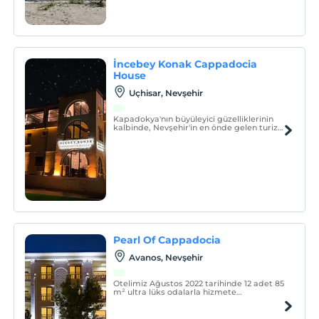
İncebey Konak Cappadocia
House
Uçhisar, Nevşehir
Kapadokya'nın büyüleyici güzelliklerinin
kalbinde, Nevşehir'in en önde gelen turizm
bölgelerinden biri olan Uçhisar
kasabasında yer alan İncebey Konak
Cappadocia House, sizlere unutulmaz bir
konaklama deneyimi sunmaktadır.
Pearl Of Cappadocia
Avanos, Nevşehir
Otelimiz Ağustos 2022 tarihinde 12 adet 85
m² ultra lüks odalarla hizmete
başlamıştır. Tüm odalarımızda oturma
alanı mevcuttur.