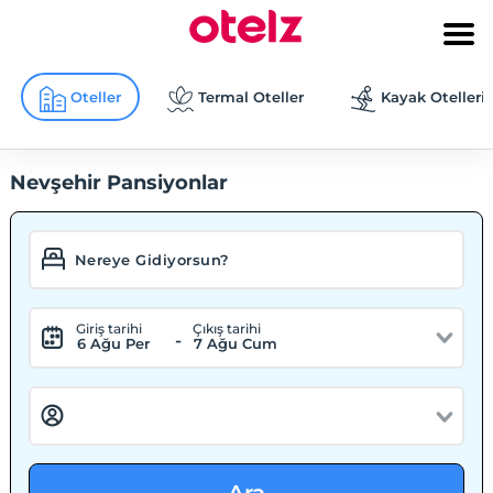
Oteller
Termal Oteller
Kayak Otelleri
Nevşehir Pansiyonlar
Giriş tarihi
Çıkış tarihi
-
6 Ağu Per
7 Ağu Cum