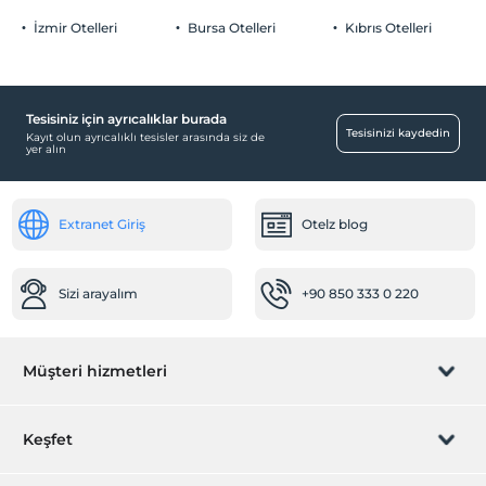
İzmir Otelleri
Bursa Otelleri
Kıbrıs Otelleri
Tesisiniz için ayrıcalıklar burada
Tesisinizi kaydedin
Kayıt olun ayrıcalıklı tesisler arasında siz de
yer alın
Extranet Giriş
Otelz blog
Sizi arayalım
+90 850 333 0 220
Müşteri hizmetleri
Rezervasyon yönet
Keşfet