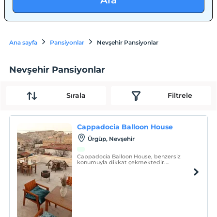
Ara
Ana sayfa
Pansiyonlar
Nevşehir Pansiyonlar
Nevşehir Pansiyonlar
Sırala
Filtrele
Cappadocia Balloon House
Ürgüp, Nevşehir
Cappadocia Balloon House, benzersiz
konumuyla dikkat çekmektedir.
Kapadokya'nın göz alıcı vadileri, peri
bacaları ve tüf kaya oluşumlarına yakın bir
konumda bulunan otelimiz, bölgenin
büyüleyici atmosferini tam anlamıyla
hissetmenizi sağlar.