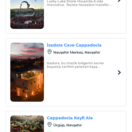
Lucky Luke Stone House'da 6 oda
mevcuttur. Tesiste havaalanı transfer
servisi, 7/24 resepsiyon, oda servisi vardır.
İsadora Cave Cappadocia
Nevşehir Merkez, Nevşehir
Isadora, bu mistik bölgenin asırlar
boyunca tarihini yansıtan kaya
mağaralarının arasında yer almaktadır.
Cappadocia Keyfi Ala
Ürgüp, Nevşehir