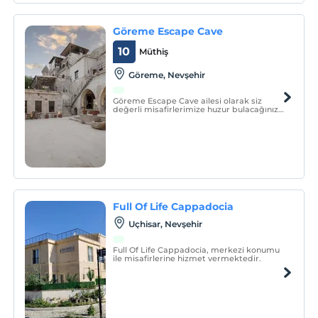
Göreme Escape Cave
10
Müthiş
Göreme, Nevşehir
Göreme Escape Cave ailesi olarak siz
değerli misafirlerimize huzur bulacağınız
ve güzel Kapadokya'ya keyifle tanıklık
edeceğiniz mekanımızda sınırsız hizmet
vermekten onur duymaktayız.
Full Of Life Cappadocia
Uçhisar, Nevşehir
Full Of Life Cappadocia, merkezi konumu
ile misafirlerine hizmet vermektedir.