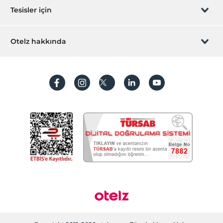
Sizi arayalım
Hediye Kart
Tesisler için
İştirak olun
ZPara Nedir?
Hemen tesisinizi ekleyin
Otelz hakkında
İletişim
Üye girişi
Villa/Daire ekleyin
Hakkımızda
Sıkça sorulan sorular
Hesap oluştur
Sürdürülebilirlik
Kişisel Verilerin Korunması
Koşullar ve şartlar
İşlem rehberi
Aydınlatma metni
Gizlilik politikaları
Yasal bilgiler