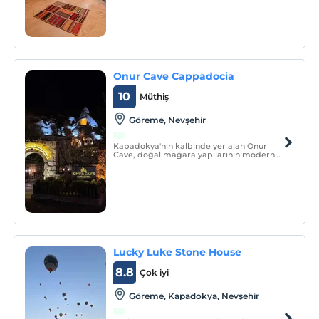
Onur Cave Cappadocia
10
Müthiş
Göreme, Nevşehir
Kapadokya'nın kalbinde yer alan Onur
Cave, doğal mağara yapılarının modern
konforla buluştuğu eşsiz bir konaklama
imkanı sunmaktadır.
Lucky Luke Stone House
8.8
Çok iyi
Göreme, Kapadokya, Nevşehir