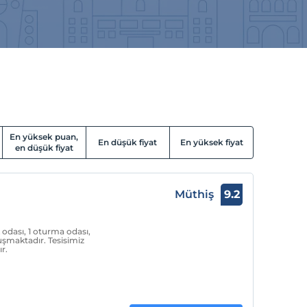
En yüksek puan,
En düşük fiyat
En yüksek fiyat
en düşük fiyat
Müthiş
9.2
 odası, 1 oturma odası,
şmaktadır. Tesisimiz
r.