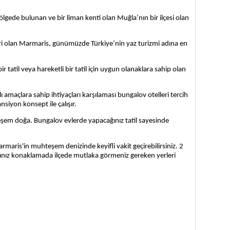
ölgede bulunan ve bir liman kenti olan Muğla’nın bir ilçesi olan 
ri olan Marmaris, günümüzde Türkiye’nin yaz turizmi adına en 
r tatil veya hareketli bir tatil için uygun olanaklara sahip olan 
klı amaçlara sahip ihtiyaçları karşılaması bungalov otelleri tercih 
nsiyon konsept ile çalışır.
şem doğa. Bungalov evlerde yapacağınız tatil sayesinde 
maris'in muhteşem denizinde keyifli vakit geçirebilirsiniz. 2 
ınız konaklamada ilçede mutlaka görmeniz gereken yerleri 