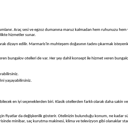
umlanır. Araç sesi ve egzoz dumanına maruz kalmadan hem ruhunuzu hem vü
ikte hizmetler sunar.
larak dizayn edilir. Marmaris'in muhteşem doğasının tadını çıkarmak isteyenl
eren bungalov otelleri de var. Her şey dahil konsept ile hizmet veren bungal
rabilirsiniz.
ni yaşayabilirsiniz.
ebilecek en iyi seçeneklerden biri. Klasik otellerden farklı olarak daha sakin v
için fiyatlar da değişkenlik gösterir. Otelinizin bulunduğu konum, ne kadar sü
çerisinde minibar, saç kurutma makinesi, klima ve televizyon gibi olanaklar st