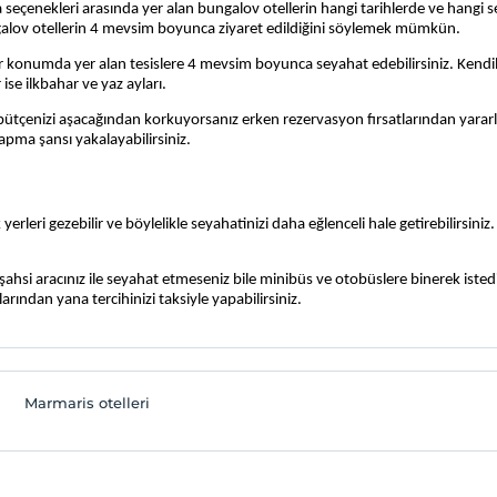
ama seçenekleri arasında yer alan bungalov otellerin hangi tarihlerde ve hangi s
ungalov otellerin 4 mevsim boyunca ziyaret edildiğini söylemek mümkün. 
r konumda yer alan tesislere 4 mevsim boyunca seyahat edebilirsiniz. Kendilerin
se ilkbahar ve yaz ayları.
 bütçenizi aşacağından korkuyorsanız erken rezervasyon fırsatlarından yararl
yapma şansı yakalayabilirsiniz.
 yerleri gezebilir ve böylelikle seyahatinizi daha eğlenceli hale getirebilirsini
ahsi aracınız ile seyahat etmeseniz bile minibüs ve otobüslere binerek istediği
arından yana tercihinizi taksiyle yapabilirsiniz. 
Marmaris otelleri