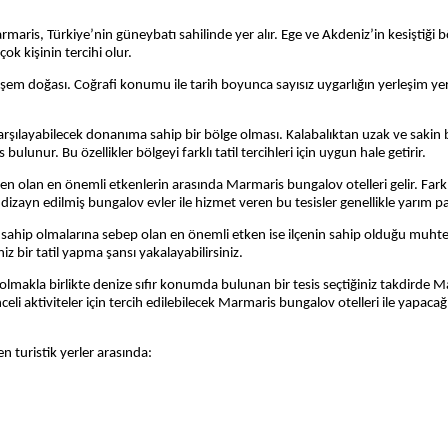
maris, Türkiye’nin güneybatı sahilinde yer alır. Ege ve Akdeniz’in kesiştiği b
ok kişinin tercihi olur.
şem doğası. Coğrafi konumu ile tarih boyunca sayısız uygarlığın yerleşim ye
 karşılayabilecek donanıma sahip bir bölge olması. Kalabalıktan uzak ve sakin bi
lunur. Bu özellikler bölgeyi farklı tatil tercihleri için uygun hale getirir. 
en olan en önemli etkenlerin arasında
Marmaris bungalov otelleri
gelir. Far
e dizayn edilmiş bungalov evler ile hizmet veren bu tesisler genellikle yarım pa
sahip olmalarına sebep olan en önemli etken ise ilçenin sahip olduğu muhte
z bir tatil yapma şansı yakalayabilirsiniz.
lmakla birlikte denize sıfır konumda bulunan bir tesis seçtiğiniz takdirde Mar
nceli aktiviteler için tercih edilebilecek Marmaris bungalov otelleri
ile yapacağ
 turistik yerler arasında: