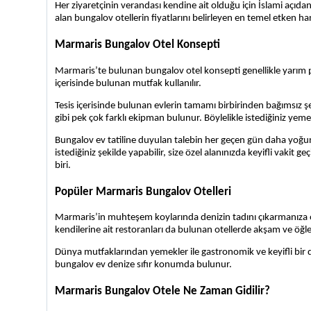
Her ziyaretçinin verandası kendine ait olduğu için İslami açıdan 
alan bungalov otellerin fiyatlarını belirleyen en temel etken ha
Marmaris Bungalov Otel Konsepti
Marmaris’te bulunan bungalov otel konsepti genellikle yarım pa
içerisinde bulunan mutfak kullanılır. 
Tesis içerisinde bulunan evlerin tamamı birbirinden bağımsız şek
gibi pek çok farklı ekipman bulunur. Böylelikle istediğiniz ye
Bungalov ev tatiline duyulan talebin her geçen gün daha yoğun h
istediğiniz şekilde yapabilir, size özel alanınızda keyifli vakit 
biri.
Popüler Marmaris Bungalov Otelleri
Marmaris’in muhteşem koylarında denizin tadını çıkarmanıza ol
kendilerine ait restoranları da bulunan otellerde akşam ve öğle 
Dünya mutfaklarından yemekler ile gastronomik ve keyifli bir 
bungalov ev denize sıfır konumda bulunur.
Marmaris Bungalov Otele Ne Zaman Gidilir?