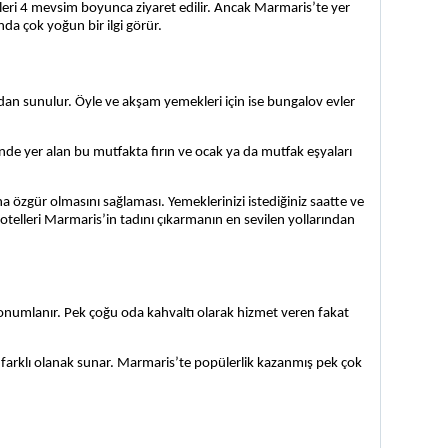
eri 4 mevsim boyunca ziyaret edilir. Ancak Marmaris’te yer 
nda çok yoğun bir ilgi görür.
dan sunulur. Öyle ve akşam yemekleri için ise bungalov evler 
inde yer alan bu mutfakta fırın ve ocak ya da mutfak eşyaları 
 özgür olmasını sağlaması. Yemeklerinizi istediğiniz saatte ve 
ov otelleri Marmaris’in tadını çıkarmanın en sevilen yollarından 
numlanır. Pek çoğu oda kahvaltı olarak hizmet veren fakat 
farklı olanak sunar. Marmaris’te popülerlik kazanmış pek çok 