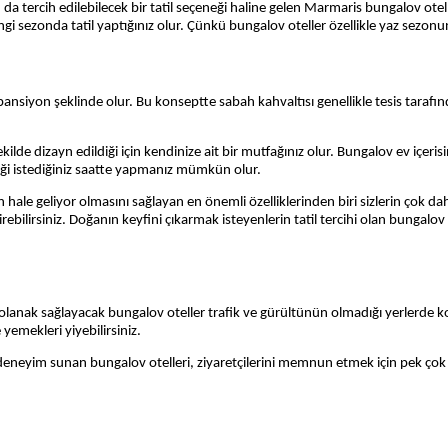
da tercih edilebilecek bir tatil seçeneği haline gelen
Marmaris bungalov otell
ngi sezonda tatil yaptığınız olur. Çünkü bungalov oteller özellikle yaz sezonu
nsiyon şeklinde olur. Bu konseptte sabah kahvaltısı genellikle tesis tarafın
ilde dizayn edildiği için kendinize ait bir mutfağınız olur. Bungalov ev içeris
meği istediğiniz saatte yapmanız mümkün olur.
ale geliyor olmasını sağlayan en önemli özelliklerinden biri sizlerin çok daha
geçirebilirsiniz. Doğanın keyfini çıkarmak isteyenlerin tatil tercihi olan bungal
anak sağlayacak bungalov oteller trafik ve gürültünün olmadığı yerlerde ko
yemekleri yiyebilirsiniz.
deneyim sunan bungalov otelleri, ziyaretçilerini memnun etmek için pek çok 