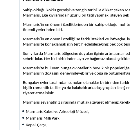
Sahip olduğu köklü geçmişi ve zengin tarihi ile dikkat çeken Mar
Marmaris, Ege kıyılarında huzurlu bir tatil yapmak isteyen pek ç
Marmaris’in en önemli özelliklerinden biri sahip olduğu muhte
önemli yerlerinden biri.
Marmaris’in en önemli özelliği ise farklı istekleri ve ihtiyaçları
Marmaris'te konaklamak için tercih edebileceğiniz pek çok tesis bu
Son yıllarda Marmaris bölgesine duyulan ilginin artmasına ned
sebebi kılar. Her biri birbirinden ayrı ve bağımsız olacak şekild
Marmaris'te bulunan bungalov otellerin büyük bir popülerliğe 
Marmaris'in doğasını deneyimleyebilir ve doğa ile bütünleştiğini
Bungalov evler tarafından sunulan olanaklar birbirinden farklı o
kişilik romantik tatiller ya da kalabalık arkadaş grupları ile eğle
ziyaret etmelisiniz.
Marmaris seyahatiniz sırasında mutlaka ziyaret etmeniz gereken
Marmaris Kalesi ve Arkeoloji Müzesi,
Marmaris Milli Parkı,
Kapalı Çarşı,