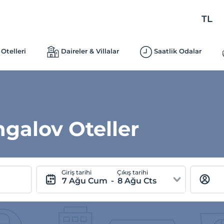
TL
Otelleri
Daireler & Villalar
Saatlik Odalar
galov Oteller
Giriş tarihi
Çıkış tarihi
7 Ağu Cum
-
8 Ağu Cts