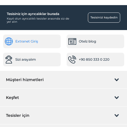
Tesisiniz için ayrıcalıklar burada
Tesisinizi kaydedin
Kayıt olun ayrıcalıklı tesisler arasında siz de
yer alın
Extranet Giriş
Otelz blog
Sizi arayalım
+90 850 333 0 220
Müşteri hizmetleri
Rezervasyon yönet
Keşfet
Sizi arayalım
Hediye Kart
Tesisler için
İştirak olun