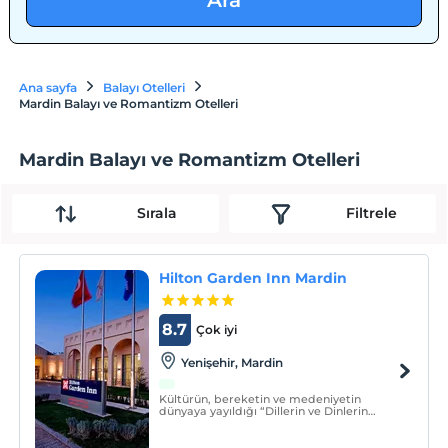
Ara
Ana sayfa
Balayı Otelleri
Mardin Balayı ve Romantizm Otelleri
Mardin Balayı ve Romantizm Otelleri
Sırala
Filtrele
Hilton Garden Inn Mardin
8.7
Çok iyi
Yenişehir, Mardin
Kültürün, bereketin ve medeniyetin
dünyaya yayıldığı “Dillerin ve Dinlerin
Ortak Şehri” olarak adlandırılan Mardin,
Dünya kültür mirası listesinde dokusu
bozulmamış üç şehirden birisidir.