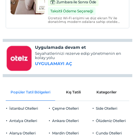
Zumbara ile Sonra Öde
Taksitli Ödeme Seçeneği
Ücretsiz Wi-Fi erişimi ve düz ekran TV ile
donatılmış modern odalara sahip otelde
24 saat resepsiyon hizmeti sunulmaktadır.
Stories Hotel Kumbaracı'nın klima ve koyu
renk şık mobilyalarla donatılmış odaları
yüksek tavanlara sahiptir.
Uygulamada devam et
Seyahatlerinizi rezerve edip yönetmenin en
kolay yolu
UYGULAMAYI AÇ
Popüler Tatil Bölgeleri
Kış Tatili
Kategoriler
P
İstanbul Otelleri
Çeşme Otelleri
Side Otelleri
Antalya Otelleri
Ankara Otelleri
Ölüdeniz Otelleri
Alanya Otelleri
Mardin Otelleri
Cunda Otelleri