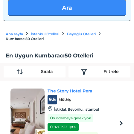
Ara
Ana sayfa
İstanbul Otelleri
Beyoğlu Otelleri
Kumbaracı50 Otelleri
En Uygun Kumbaracı50 Otelleri
Sırala
Filtrele
The Story Hotel Pera
9.5
Müthiş
İstiklal, Beyoğlu, İstanbul
Ön ödemeye gerek yok
ÜCRETSİZ İptal