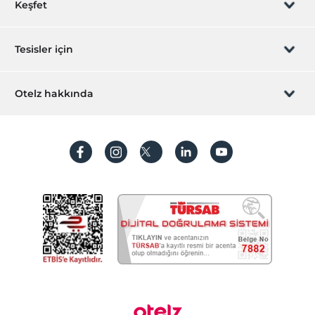
Keşfet
Sizi arayalım
Hediye Kart
Tesisler için
İştirak olun
ZPara Nedir?
Hemen tesisinizi ekleyin
Otelz hakkında
İletişim
Üye girişi
Villa/Daire ekleyin
Hakkımızda
Sıkça sorulan sorular
Hesap oluştur
Sürdürülebilirlik
Kişisel Verilerin Korunması
Koşullar ve şartlar
İşlem rehberi
Aydınlatma metni
Gizlilik politikaları