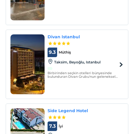
restoranımızla ve Spa merkezimizle doğa,
tarih ve konforu bir arada sunarak, güler
yüzlü ve saygılı personelimizle siz değerli
misafirlerimize
Divan Istanbul
9.3
Müthiş
Taksim, Beyoğlu, Istanbul
Birbirinden seçkin otelleri bünyesinde
bulunduran Divan Grubu'nun geleneksel
amiral gemisi niteliğindeki Divan İstanbul,
seçkin konuklarına Türk
misafirperverliğini, lüks tasarım anlayışı ve
eşsiz bir yorumla sunuyor.
Side Legend Hotel
7.3
İyi