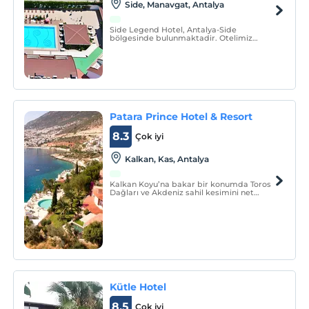
Side, Manavgat, Antalya
Side Legend Hotel, Antalya-Side
bölgesinde bulunmaktadir. Otelimiz
Antalya Havalimani'na 65 km, Antalya'ya
75 km, Side-Manavgat'a 7 km uzaklikta,
Antik Side'ye yürüme mesafesindedir.
Patara Prince Hotel & Resort
8.3
Çok iyi
Kalkan, Kas, Antalya
Kalkan Koyu’na bakar bir konumda Toros
Dağları ve Akdeniz sahil kesimini net
olarak görebileceğiniz konuma sahip olan
Prince Hotel & Resort, deniz, kum ve
doğayı bir arada sunan özellikleriyle Özel
Belgeli (Special) bir oteldir.
Kütle Hotel
8.5
Çok iyi