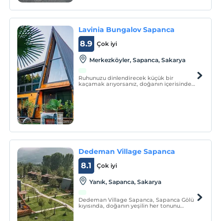
Lavinia Bungalov Sapanca
8.9
Çok iyi
Merkezköyler, Sapanca, Sakarya
Ruhunuzu dinlendirecek küçük bir
kaçamak arıyorsanız, doğanın içerisinde
rüya gibi bir tatil için sizleri Lavinia
Bungalov Sapanca'ya bekliyoruz.
Dedeman Village Sapanca
8.1
Çok iyi
Yanık, Sapanca, Sakarya
Dedeman Village Sapanca, Sapanca Gölü
kıyısında, doğanın yeşilin her tonunu
cömertçe sergilediği Kartepe’nin
eteğinde 7000 m² alana kurulmuş adeta