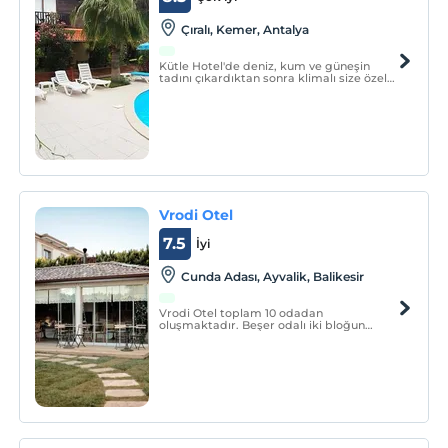
Çıralı, Kemer, Antalya
Kütle Hotel'de deniz, kum ve güneşin
tadını çıkardıktan sonra klimalı size özel
hazırladığımız lüks odalarımızda günün
yorgunluğunu üzerinizden atabilirsiniz.
Vrodi Otel
7.5
İyi
Cunda Adası, Ayvalik, Balikesir
Vrodi Otel toplam 10 odadan
oluşmaktadır. Beşer odalı iki bloğun
arasında, yemyeşil, sakin ve dinlendirici,
şirin, huzurlu bir bahçemiz var.