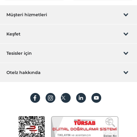
Müşteri hizmetleri
Rezervasyon yönet
Keşfet
Sizi arayalım
Hediye Kart
Tesisler için
İştirak olun
ZPara Nedir?
Hemen tesisinizi ekleyin
Otelz hakkında
İletişim
Üye girişi
Villa/Daire ekleyin
Hakkımızda
Sıkça sorulan sorular
Hesap oluştur
Sürdürülebilirlik
Kişisel Verilerin Korunması
Koşullar ve şartlar
İşlem rehberi