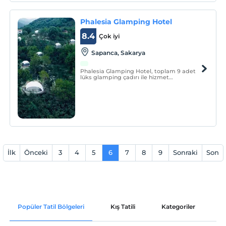
Phalesia Glamping Hotel
8.4
Çok iyi
Sapanca, Sakarya
Phalesia Glamping Hotel, toplam 9 adet
lüks glamping çadırı ile hizmet
vermektedir.
İlk
Önceki
3
4
5
6
7
8
9
Sonraki
Son
Popüler Tatil Bölgeleri
Kış Tatili
Kategoriler
P