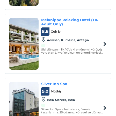
Melanippe Relaxing Hotel (+16
Adult Only)
8.6
Çok iyi
Adrasan, Kumluca, Antalya
Sizi dünyanın ilk 10'daki en önemli yürüyüş
yolu olan Likya Yolu'nun en önemli yerleşim
bölgesinde; bu uygarlığın kalıntılarını,
doğasını, coğrafyasını hissedeceğiniz ve
kendinizi baştan aşağı yenileyeceğiniz
Melanippe Relaxing Hotel 'e davet
ediyoruz.
Silver Inn Spa
9.0
Müthiş
Bolu Merkez, Bolu
Silver Inn Spa ailesi olarak; özenle
tasarlanmış 25 odamız, yöresel ve dünya
mutfağımızla eşsiz lezzetler sunan