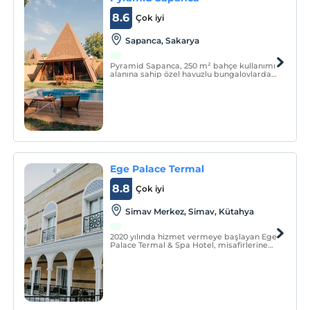
8.6
Çok iyi
Sapanca, Sakarya
Pyramid Sapanca, 250 m² bahçe kullanımı
alanına sahip özel havuzlu bungalovlardan
oluşmaktadır.
Ege Palace Termal
8.8
Çok iyi
Simav Merkez, Simav, Kütahya
2020 yılında hizmet vermeye başlayan Ege
Palace Termal & Spa Hotel, misafirlerine
dinlenip huzur bulacakları bir ortam
vadediyor.