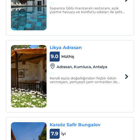
Sapanca Gölü manzaralı restoranı, açık
yüzme havuzu ve konforlu odaları ile şehir
merkezine yakın konumda yer alan Mox
Hotel Wellness & Spa, misafirlerine keyifli
bir tatilin kapılarını aralıyor.
Likya Adrasan
9.0
Müthiş
Adrasan, Kumluca, Antalya
Kendi eşsiz doğallığından hiçbir ödün
vermeyen, yemyeşil çam ormanları ile
masmavi berrak bir denizin birleştiği ve
güneşin teninizi okşadığı, kuş seslerinin
eksik olmadığı Adrasan sahilini Likya
Adrasan'da konaklayarak tecrübe
edebilirsiniz.
Karaöz Safir Bungalov
7.9
İyi