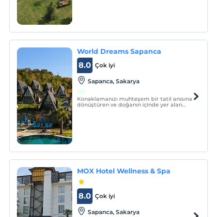
cennetten bir köşedir.
World Dreams Sapanca
8.0
Çok iyi
Sapanca, Sakarya
Konaklamanızı muhteşem bir tatil anısına
dönüştüren ve doğanın içinde yer alan
World Dreams Sapanca, göl manzarası ve
orman içerisinde konumlanması ile şehir
hayatının stresinden uzaklaşarak, keyifli
bir tatil geçirmenizi sağlıyor.
MOX Hotel Wellness & Spa
8.0
Çok iyi
Sapanca, Sakarya