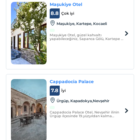
Maşukiye Otel
8.8
Çok iyi
Maşukiye, Kartepe, Kocaeli
Maşukiye Otel, güzel kahvaltı
yapabileceğiniz, Sapanca Gölü, Kartepe de
kayak, ATV, teleferik, cam teras gibi
aktivitelerle zaman geçirilecek bir
konumda.
Cappadocia Palace
7.8
İyi
Ürgüp, Kapadokya,Nevşehir
Cappadocia Palace Otel, Nevşehir ilinin
Ürgüp ilçesinde 19.yüzyıldan kalma
geleneksel bir Yunan Manastır
Kompleksi’nin üzerine kurulmuştur.
Otelimiz; ondört adet örme taş oda, dört
adet oyma mağara oda, bir teras ve
kemerli bir restorandan oluşmaktadır.