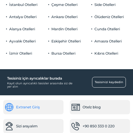
İstanbul Otelleri
Çeşme Otelleri
Side Otelleri
Antalya Otelleri
Ankara Otelleri
Ölüdeniz Otelleri
Alanya Otelleri
Mardin Otelleri
Cunda Otelleri
Ayvalık Otelleri
Eskişehir Otelleri
Amasra Otelleri
İzmir Otelleri
Bursa Otelleri
Kıbrıs Otelleri
Tesisiniz için ayrıcalıklar burada
Tesisinizi kaydedin
Kayıt olun ayrıcalıklı tesisler arasında siz de
yer alın
Extranet Giriş
Otelz blog
Sizi arayalım
+90 850 333 0 220