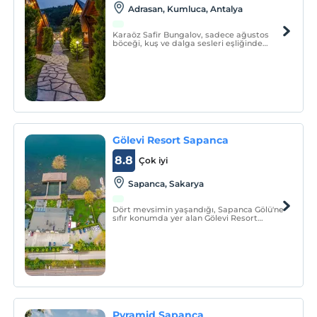
Adrasan, Kumluca, Antalya
Karaöz Safir Bungalov, sadece ağustos
böceği, kuş ve dalga sesleri eşliğinde
uykuya dalacağınız, bol oksijenli, arkası
orman yan tarafı deniz olan bir konumda
bulunmaktadır. Bungalovlarımızda, ses ve
ısı yalıtımı mevcuttur.
Gölevi Resort Sapanca
8.8
Çok iyi
Sapanca, Sakarya
Dört mevsimin yaşandığı, Sapanca Gölü'ne
sıfır konumda yer alan Gölevi Resort
Sapanca, Türk ve dünya mutfağından
çeşitli lezzetleri tadabileceğiniz restoranı
ve bohem esintileri ile dizayn edilmiş yeni
nesil mobil evleri, standart otel odaları,
suit evle
Pyramid Sapanca