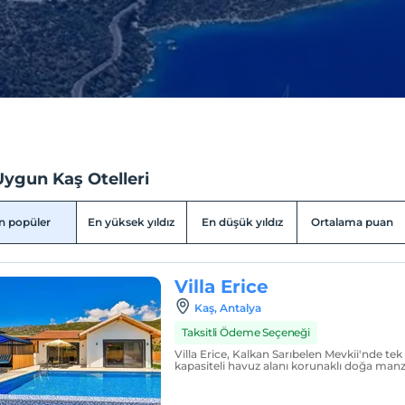
Uygun Kaş Otelleri
n popüler
En yüksek yıldız
En düşük yıldız
Ortalama puan
Villa Erice
Kaş, Antalya
Taksitli Ödeme Seçeneği
Villa Erice, Kalkan Sarıbelen Mevkii'nde tek 
kapasiteli havuz alanı korunaklı doğa manzaral