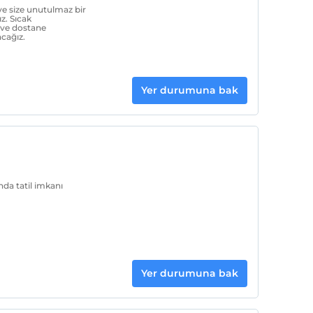
ve size unutulmaz bir
. Sıcak
 ve dostane
acağız.
Yer durumuna bak
unda tatil imkanı
Yer durumuna bak