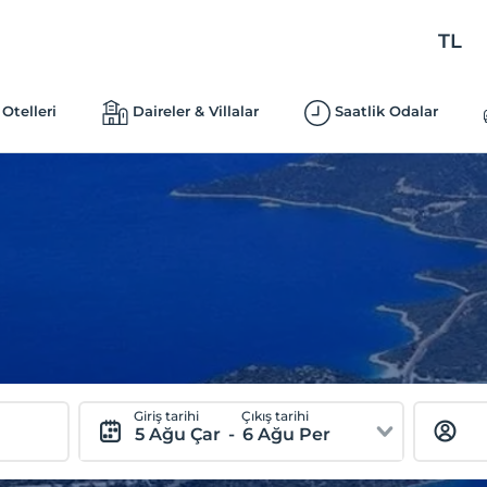
TL
Otelleri
Daireler & Villalar
Saatlik Odalar
Giriş tarihi
Çıkış tarihi
5 Ağu Çar
-
6 Ağu Per