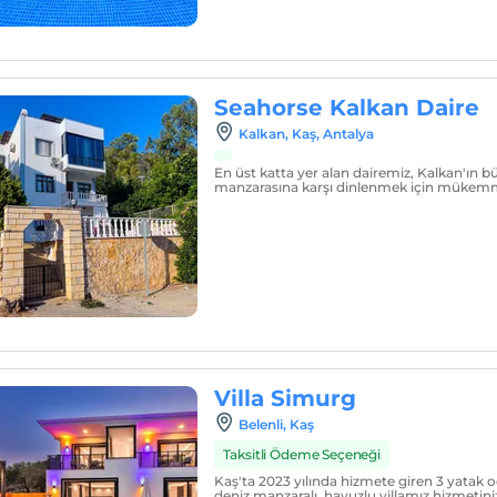
Seahorse Kalkan Daire
Kalkan, Kaş, Antalya
En üst katta yer alan dairemiz, Kalkan'ın bü
manzarasına karşı dinlenmek için mükem
Villa Simurg
Belenli, Kaş
Taksitli Ödeme Seçeneği
Kaş'ta 2023 yılında hizmete giren 3 yatak o
deniz manzaralı, havuzlu villamız hizmetini