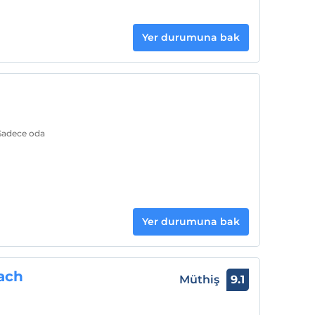
Yer durumuna bak
 Sadece oda
Yer durumuna bak
ach
Müthiş
9.1