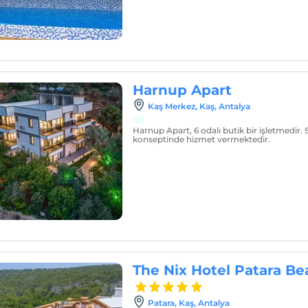
Harnup Apart
Kaş Merkez, Kaş, Antalya
Harnup Apart, 6 odalı butik bir işletmedir.
konseptinde hizmet vermektedir.
The Nix Hotel Patara Be
Patara, Kaş, Antalya