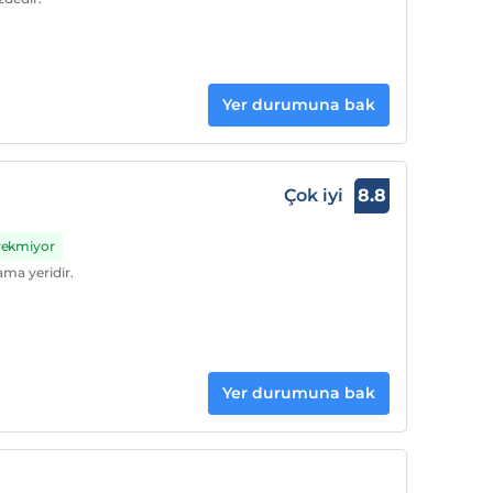
Yer durumuna bak
Çok iyi
8.8
erekmiyor
ma yeridir.
Yer durumuna bak