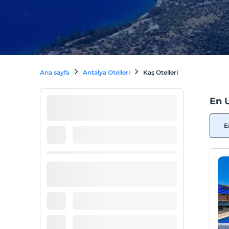
Ana sayfa
Antalya Otelleri
Kaş Otelleri
En 
E