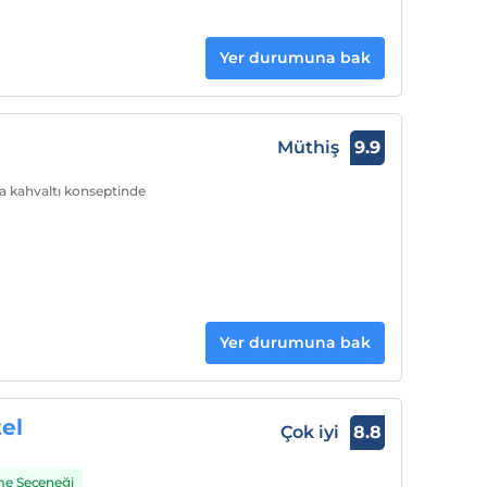
Yer durumuna bak
Müthiş
9.9
Oda kahvaltı konseptinde
Yer durumuna bak
el
Çok iyi
8.8
me Seçeneği