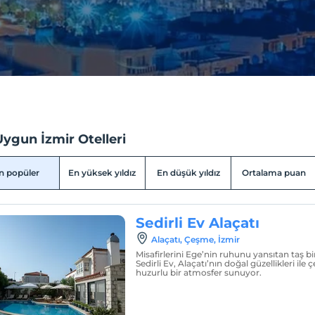
ygun İzmir Otelleri
n popüler
En yüksek yıldız
En düşük yıldız
Ortalama puan
Sedirli Ev Alaçatı
Alaçatı, Çeşme, İzmir
Misafirlerini Ege’nin ruhunu yansıtan taş b
Sedirli Ev, Alaçatı’nın doğal güzellikleri ile
huzurlu bir atmosfer sunuyor.