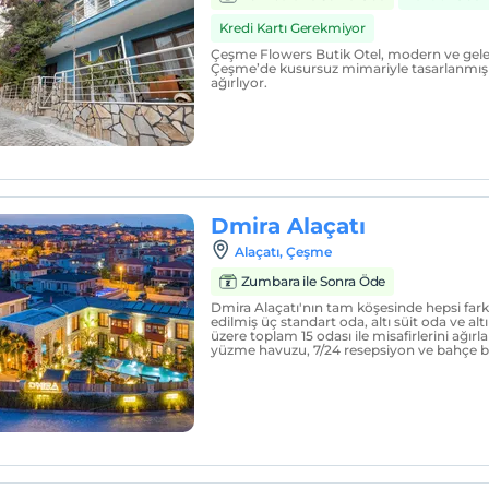
Kredi Kartı Gerekmiyor
Çeşme Flowers Butik Otel, modern ve gele
Çeşme’de kusursuz mimariyle tasarlanmış 1
ağırlıyor.
Dmira Alaçatı
Alaçatı, Çeşme
Zumbara ile Sonra Öde
Dmira Alaçatı'nın tam köşesinde hepsi farkl
edilmiş üç standart oda, altı süit oda ve al
üzere toplam 15 odası ile misafirlerini ağırl
yüzme havuzu, 7/24 resepsiyon ve bahçe 