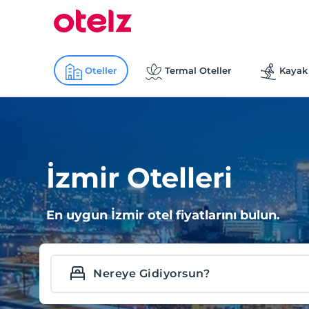
Oteller
Termal Oteller
Kayak 
İzmir Otelleri
En uygun İzmir otel fiyatlarını bulun.