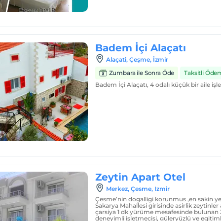
Badem İçi Alaçatı
Alaçati, Çeşme, İzmir
Zumbara ile Sonra Öde
Taksitli Öde
Badem İçi Alaçatı, 4 odalı küçük bir aile işl
Zeytin Apart Otel
Merkez, Çesme, Izmir
Çesme’nin dogalligi korunmus ,en sakin yer
Sakarya Mahallesi girisinde asirlik zeytinle
çarsiya 1 dk yürüme mesafesinde bulunan 
deneyimli isletmecisi, güleryüzlü ve egitiml