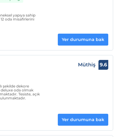
neksel yapıya sahip
2 oda misafirlerini
Yer durumuna bak
Müthiş
9.6
ı şekilde dekore
tı deluxe oda olmak
amaktadır. Tesiste, açık
bulunmaktadır.
Yer durumuna bak