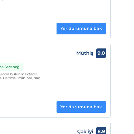
Yer durumuna bak
Müthiş
9.0
me Seçeneği
 9 oda bulunmaktadır.
 ısıtıcısı, minibar, saç
Yer durumuna bak
Çok iyi
8.9