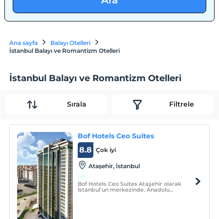
Ara
Ana sayfa
Balayı Otelleri
İstanbul Balayı ve Romantizm Otelleri
İstanbul Balayı ve Romantizm Otelleri
Sırala
Filtrele
Bof Hotels Ceo Suites
8.8
Çok iyi
Ataşehir, İstanbul
Bof Hotels Ceo Suites Ataşehir olarak
İstanbul’un merkezinde, Anadolu
Yakası’nın tam kalbindeki yeni evinizi
sizlere sunmaktan gurur duyuyoruz.