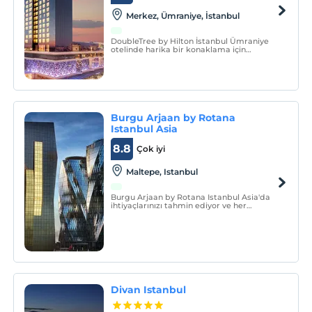
Merkez, Ümraniye, İstanbul
DoubleTree by Hilton İstanbul Ümraniye
otelinde harika bir konaklama için
ihtiyacınız olan tüm ayrıntıları bulun.
Burgu Arjaan by Rotana
Istanbul Asia
8.8
Çok iyi
Maltepe, Istanbul
Burgu Arjaan by Rotana Istanbul Asia'da
ihtiyaçlarınızı tahmin ediyor ve her
konuğun güvenliğini ve konforunu
sağlamaya büyük önem veriyoruz.
Divan Istanbul