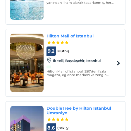
yanından ilham alarak tasarlanmış, her
biri kendine özgü ve büyüleyici bir
atmosfere sahip daireleri ile sizi ağırlıyor.
Hilton Mall of Istanbul
9.2
Müthiş
İkitelli, Başakşehir, İstanbul
Hilton Mall of Istanbul, 350’den fazla
mağaza, eğlence merkezi ve zengin
yemek seçeneklerinin yer aldığı Mall Of
İstanbul'un yanı başında bulunuyor.
DoubleTree by Hilton Istanbul
Umraniye
8.6
Çok iyi