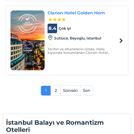
Clarion Hotel Golden Horn
8.4
Çok iyi
Sütlüce, Beyoglu, Istanbul
Tarihin ve efsanelerin izinde, Haliç
kıyısında konumlanan Clarion Hotel
Golden Horn; panoramik manzarası,
modern mimarisi ve 185 konforlu odasıyla
iş ve tatil seyahatleri için ayrıcalıklı bir
konaklama sunar.
1
2
Sonraki
Son
İstanbul Balayı ve Romantizm
Otelleri