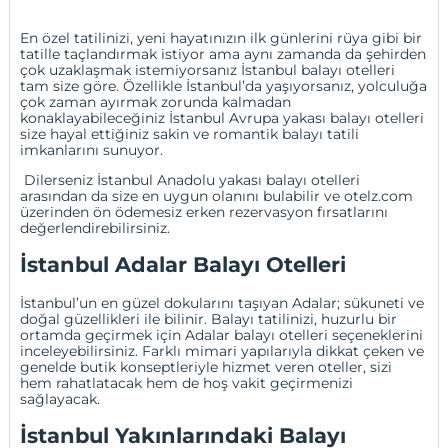
En özel tatilinizi, yeni hayatınızın ilk günlerini rüya gibi bir
tatille taçlandırmak istiyor ama aynı zamanda da şehirden
çok uzaklaşmak istemiyorsanız İstanbul balayı otelleri
tam size göre. Özellikle İstanbul’da yaşıyorsanız, yolculuğa
çok zaman ayırmak zorunda kalmadan
konaklayabileceğiniz İstanbul Avrupa yakası balayı otelleri
size hayal ettiğiniz sakin ve romantik balayı tatili
imkanlarını sunuyor.
Dilerseniz İstanbul Anadolu yakası balayı otelleri
arasından da size en uygun olanını bulabilir ve otelz.com
üzerinden ön ödemesiz
erken rezervasyon
fırsatlarını
değerlendirebilirsiniz.
İstanbul Adalar Balayı Otelleri
İstanbul’un en güzel dokularını taşıyan Adalar; sükuneti ve
doğal güzellikleri ile bilinir. Balayı tatilinizi, huzurlu bir
ortamda geçirmek için Adalar balayı otelleri seçeneklerini
inceleyebilirsiniz. Farklı mimari yapılarıyla dikkat çeken ve
genelde butik konseptleriyle hizmet veren oteller, sizi
hem rahatlatacak hem de hoş vakit geçirmenizi
sağlayacak.
İstanbul Yakınlarındaki Balayı