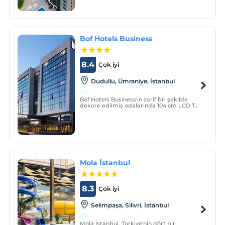
Bof Hotels Business
8.4
Çok iyi
Dudullu, Ümraniye, İstanbul
Bof Hotels Business'in zarif bir şekilde
dekore edilmiş odalarında 104 cm LCD TV,
hızlı internet ve kontrol noktasındaki
tercihlerinize göre doldurabileceğiniz mini
bar bulunmaktadır. Her odada huzurlu bir
uyku için Four Comfort marka yataklar
vardır.
Mola İstanbul
8.3
Çok iyi
Selimpaşa, Silivri, İstanbul
Mola İstanbul, Türkiye'nin dört bir