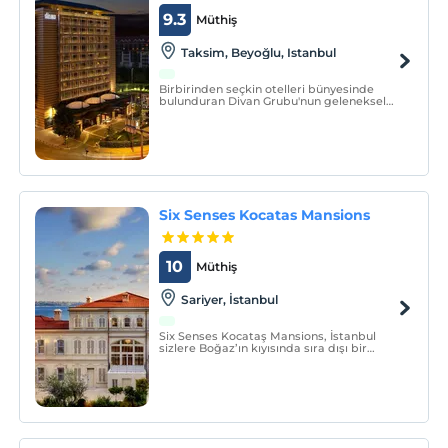
9.3
Müthiş
Taksim, Beyoğlu, Istanbul
Birbirinden seçkin otelleri bünyesinde
bulunduran Divan Grubu'nun geleneksel
amiral gemisi niteliğindeki Divan İstanbul,
seçkin konuklarına Türk
misafirperverliğini, lüks tasarım anlayışı ve
eşsiz bir yorumla sunuyor.
Six Senses Kocatas Mansions
10
Müthiş
Sariyer, İstanbul
Six Senses Kocataş Mansions, İstanbul
sizlere Boğaz’ın kıyısında sıra dışı bir
deneyim sunuyor. Osmanlı döneminden
kalma iki tarihi yalıda, butik otel
deneyimini Six Senses misafirperverliği ile
yaşayacaksınız.