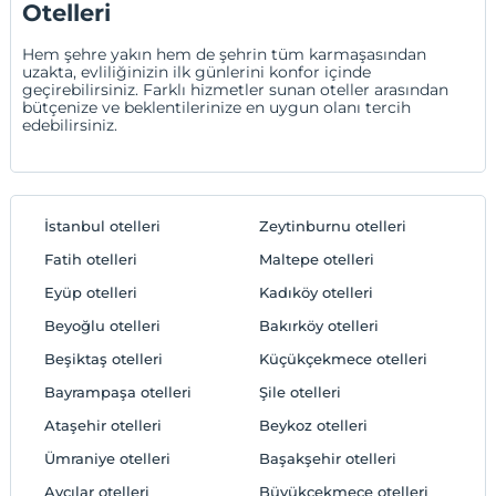
Otelleri
Hem şehre yakın hem de şehrin tüm karmaşasından
uzakta, evliliğinizin ilk günlerini konfor içinde
geçirebilirsiniz. Farklı hizmetler sunan oteller arasından
bütçenize ve beklentilerinize en uygun olanı tercih
edebilirsiniz.
İstanbul otelleri
Zeytinburnu otelleri
Fatih otelleri
Maltepe otelleri
Eyüp otelleri
Kadıköy otelleri
Beyoğlu otelleri
Bakırköy otelleri
Beşiktaş otelleri
Küçükçekmece otelleri
Bayrampaşa otelleri
Şile otelleri
Ataşehir otelleri
Beykoz otelleri
Ümraniye otelleri
Başakşehir otelleri
Avcılar otelleri
Büyükçekmece otelleri