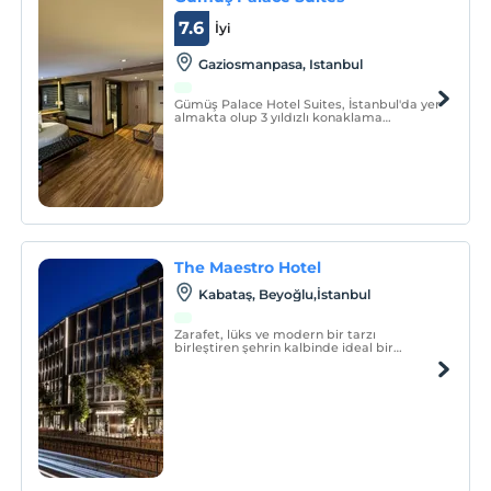
7.6
İyi
Gaziosmanpasa, Istanbul
Gümüş Palace Hotel Suites, İstanbul'da yer
almakta olup 3 yıldızlı konaklama
birimlerine ortak bir salon sunmaktadır.
Konaklama birimlerinde konaklama
birimlerinde uydu kanallarını
izleyebileceğiniz düz ekran TV vardır. Özel
banyoda jakuzi bulunmaktadır.
The Maestro Hotel
Kabataş, Beyoğlu,İstanbul
Zarafet, lüks ve modern bir tarzı
birleştiren şehrin kalbinde ideal bir
konumda yer alıyor.