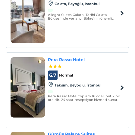
Galata, Beyoğlu, İstanbul
Allegra Suites Galata, Tarihi Galata
Bölgesi’nde yer alıp, Bölge’nin önemli
tarihi ve eğlence mekânları ile iç içe bir
konuma sahip olmanın ağırlığıyla
müşterilerine kapılarını açıyor. Otel, Galata
Kulesi’ne 50 metre, Galata Köprüsü’ne 750
metre, St.
Pera Rasso Hotel
6.7
Normal
Taksim, Beyoğlu, İstanbul
Pera Rasso Hotel toplam 16 odalı butik bir
oteldir. 24 saat resepsiyon hizmeti sunar.
Gümüş Palace Suites