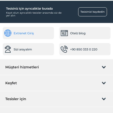
Tesisiniz için ayrıcalıklar burada
Tesisinizi kaydedin
Kayıt olun ayrıcalıklı tesisler arasında siz de
yer alın
Extranet Giriş
Otelz blog
Sizi arayalım
+90 850 333 0 220
Müşteri hizmetleri
Rezervasyon yönet
Keşfet
Sizi arayalım
Hediye Kart
Tesisler için
İştirak olun
ZPara Nedir?