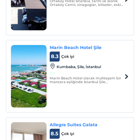
Ortaköy Hotel Istanbul, tarihi ve ikonik
Ortaköy Camii, sinagoglar, kiliseler, eski
Osmanli saraylari, eglence mekânlari,
turistik ve yerel alisveris imkânlari ve
çesitli tatlarda hizmet veren
restaurantlara yürüme mesafesinde
bulunmaktadir.
Marin Beach Hotel Şile
8.3
Çok iyi
Kumbaba, Şile, İstanbul
Marin Beach Hotel olarak muhteşem bir
manzara eşliğinde İstanbul Şile
lokasyonunda siz değerli misafirlerimizi
ağırlamanın heyecanını taşıyoruz.
Allegra Suites Galata
8.5
Çok iyi