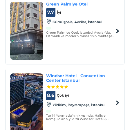
Green Palmiye Otel
7.7
İyi
Gümüşpala, Avcilar, İstanbul
Green Palmiye Otel, İstanbul Avcılar'da,
Osmanlı ve modern mimarinin muhteşem
ahengi ve detayları en ince ayrıntısına
kadar profesyonel ekipler tarafından
incelikle düşünülerek tasarlanmış ve
konforunuzu en üst düzeyde tutularak
dizayn edilen konaklama
Windsor Hotel - Convention
Center Istanbul
8.6
Çok iyi
Yildirim, Bayrampaşa, İstanbul
Tarihi Yarımada'nın kıyısında, Haliç’e
komşu olan 5 yıldızlı Windsor Hotel &
Convention Center İstanbul, adını
dünyanın hususi ikametgaha tahsis
edilmiş, İngiltere’de yer alan Windsor