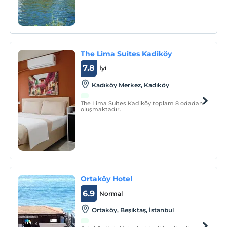
kişi kapalı restaurant alanı, 60 kişilik açık
restaurant & cafe alanı bulunmaktadır.
The Lima Suites Kadiköy
7.8
İyi
Kadıköy Merkez, Kadıköy
The Lima Suites Kadiköy toplam 8 odadan
oluşmaktadır.
Ortaköy Hotel
6.9
Normal
Ortaköy, Beşiktaş, İstanbul