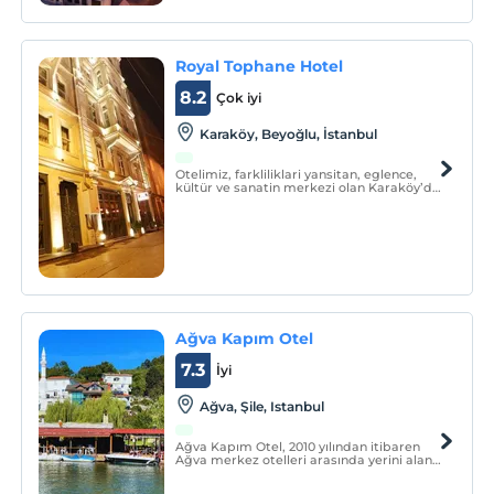
Kalesi’nden almaktadır.
Royal Tophane Hotel
8.2
Çok iyi
Karaköy, Beyoğlu, İstanbul
Otelimiz, farkliliklari yansitan, eglence,
kültür ve sanatin merkezi olan Karaköy’de
bulunmaktadir. Tarihi bina, kendine has
dokusunu koruyarak yapilan restorasyon
sonrasi, asli olan renklerle dekore edilerek
tasarlanmistir.
Ağva Kapım Otel
7.3
İyi
Ağva, Şile, Istanbul
Ağva Kapım Otel, 2010 yılından itibaren
Ağva merkez otelleri arasında yerini alan 8
odalı butik bir tesistir. Geniş bir alan
üzerine kurulu olan otelimizin yanı sıra 200