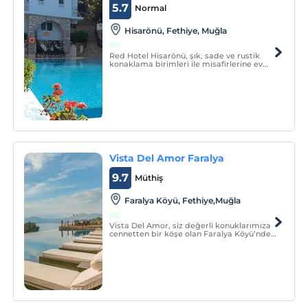
5.7
Normal
Hisarönü, Fethiye, Muğla
Red Hotel Hisarönü, şık, sade ve rustik
konaklama birimleri ile misafirlerine ev
sıcaklığında keyifli bir konaklama
sunmaktadır. Tesiste, açık yüzme havuzu,
snack bar, restoran ve 7/24 resepsiyon
hizmeti bulunmaktadır.
Vista Del Amor Faralya
9.7
Müthiş
Faralya Köyü, Fethiye,Muğla
Vista Del Amor, siz değerli konuklarımıza
cennetten bir köşe olan Faralya Köyü’nde
kucak açıyor.