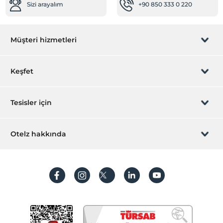
Sizi arayalım
+90 850 333 0 220
Müşteri hizmetleri
Rezervasyon yönet
Keşfet
Sizi arayalım
Hediye Kart
Tesisler için
İştirak olun
ZPara Nedir?
Hemen tesisinizi ekleyin
Otelz hakkında
İletişim
Üye girişi
Villa/Daire ekleyin
Hakkımızda
Sıkça sorulan sorular
Hesap oluştur
Sürdürülebilirlik
Kişisel Verilerin Korunması
Koşullar ve şartlar
İşlem rehberi