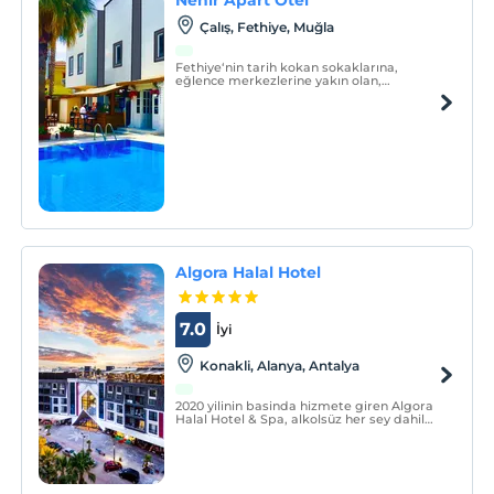
Çalış, Fethiye, Muğla
Fethiye‘nin tarih kokan sokaklarına,
eğlence merkezlerine yakın olan,
evinizdeki konforu ve rahatlığı
aratmayacak apartlarımız sizleri bekliyor.
Algora Halal Hotel
7.0
İyi
Konakli, Alanya, Antalya
2020 yilinin basinda hizmete giren Algora
Halal Hotel & Spa, alkolsüz her sey dahil
aile otelidir. Misafirin rahatligini önceleyen
tasarima sahip, farkli boyutlarda 164 lüks
oda ve suitlerde harika bir tatil deneyimi
sunuyor.