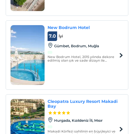
New Bodrum Hotel
7.0
İyi
Gümbet, Bodrum, Muğla
New Bodrum Hotel, 2015 yılında dekore
edilmiş olan şık ve sade dizayn ile
misafirlerine ev sıcaklığında keyifli bir
konaklama sunmaktadır. Tesiste, açık
yüzme havuzu, kahvaltı salonu, havuz bar,
teras ve güneşlenme terası
bulunmaktadır.
Cleopatra Luxury Resort Makadi
Bay
Hurgada, Kızıldeniz İli, Mısır
Makadi Körfezi sahilinin en büyüleyici ve