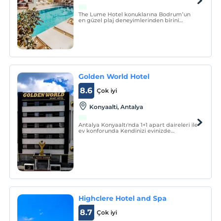
The Lume Hotel konuklarına Bodrum’un
en güzel plaj deneyimlerinden birini
sunmak için Gümbet ve çevresindeki
seçkin beachlerle iş birliği yapmaktadır.
Golden World Hotel
8.6
Çok iyi
Konyaalti, Antalya
Antalya Konyaaltı'nda 1+1 apart daireleri ile
ev konforunda Kendinizi evinizde
hissedebileceğiniz konaklama deneyimi
sunan Golden World Apart Hotel,
tamamen apart hotel konseptiyle
yapılmış mimarisiyle ön plana çıkan otel
misafirlerini ağırlıyor.
Highclere Hotel and Spa
8.7
Çok iyi