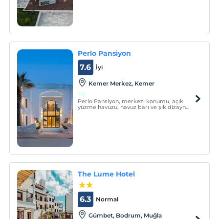
Perlo Pansiyon
7.6
İyi
Kemer Merkez, Kemer
Perlo Pansiyon, merkezi konumu, açık
yüzme havuzu, havuz barı ve şık dizayn
edilmiş odaları ile misafirlerine hizmet
vermektedir.
The Lume Hotel
6.3
Normal
Gümbet, Bodrum, Muğla