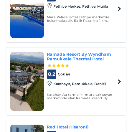
Fethiye Merkez, Fethiye, Muğla
Mara Palace Hotel Fethiye merkezde
bulunmaktadir. Balik Pazari'na 1 km
mesafede, Fethiye Kordon'a 150 metre
yürüyüs mesafesindedir.
Ramada Resort By Wyndham
Pamukkale Thermal Hotel
8.2
Çok iyi
Karahayıt, Pamukkale, Denizli
Karahayıt'ta termal kırmızı sıcak suyun
merkezinde olan Ramada Resort By
Wyndham Pamukkale Thermal Hotel 2022
yılında hizmete açılmıştır.
Red Hotel Hisarönü