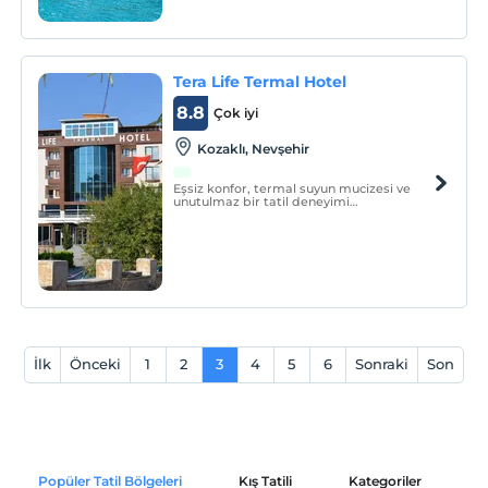
Tera Life Termal Hotel
8.8
Çok iyi
Kozaklı, Nevşehir
Eşsiz konfor, termal suyun mucizesi ve
unutulmaz bir tatil deneyimi…
İlk
Önceki
1
2
3
4
5
6
Sonraki
Son
Popüler Tatil Bölgeleri
Kış Tatili
Kategoriler
P