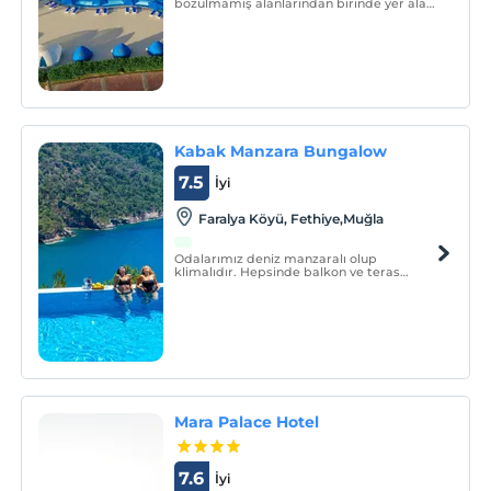
bozulmamış alanlarından birinde yer alan
Cleopatra Luxury Resort Makadi Bay,
Kızıldeniz'in cenneti üzerinde yer alan 5
yıldızlı lüks bir plaj tesisidir.
Kabak Manzara Bungalow
7.5
İyi
Faralya Köyü, Fethiye,Muğla
Odalarımız deniz manzaralı olup
klimalıdır. Hepsinde balkon ve teras
mevcuttur. Restoranımız deniz
manzaralıdır.
Mara Palace Hotel
7.6
İyi