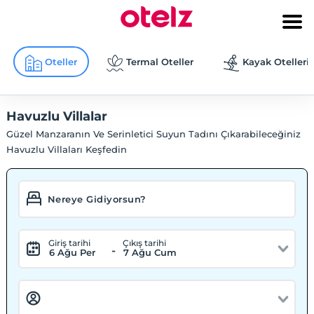
Oteller
Termal Oteller
Kayak Otelleri
Havuzlu Villalar
Güzel Manzaranın Ve Serinletici Suyun Tadını Çıkarabileceğiniz
Havuzlu Villaları Keşfedin
Giriş tarihi
Çıkış tarihi
-
6 Ağu Per
7 Ağu Cum