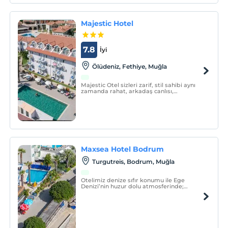
Majestic Hotel
7.8
İyi
Ölüdeniz, Fethiye, Muğla
Majestic Otel sizleri zarif, stil sahibi aynı
zamanda rahat, arkadaş canlısı,
formalitelerden uzak bir tatil ortamına
çağırıyor. Otelimiz huzur dolu bir tatil
arayışında olan herkes için özenle
tasarlanmıştır.
Maxsea Hotel Bodrum
Turgutreis, Bodrum, Muğla
Otelimiz denize sıfır konumu ile Ege
Denizi’nin huzur dolu atmosferinde;
güneşin, denizin, eğlencenin ve lezzetli
yemeklerin tadına varacağınız,
hafızalarınıza kazınacak bir tatil sizi
bekliyor!