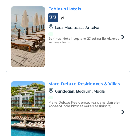
Echinus Hotels
7.7
İyi
Lara, Muratpaşa, Antalya
Echinus Hotel, toplam 23 odası ile hizmet
vermektedir.
Mare Deluxe Residences & Villas
Gündoğan, Bodrum, Muğla
Mare Deluxe Residence, rezidans daireler
konseptinde hizmet veren tesisimiz;
unutulmaz bir tatil deneyimi yaşamanız
adına, evinizin konforunda konaklama
imkânlarını, üstün hizmet kalitesiyle bir
arada sunuyor.