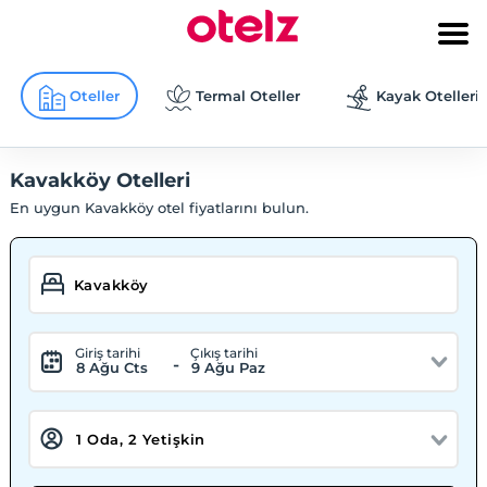
Oteller
Termal Oteller
Kayak Otelleri
Kavakköy Otelleri
En uygun Kavakköy otel fiyatlarını bulun.
Giriş tarihi
Çıkış tarihi
-
8 Ağu Cts
9 Ağu Paz