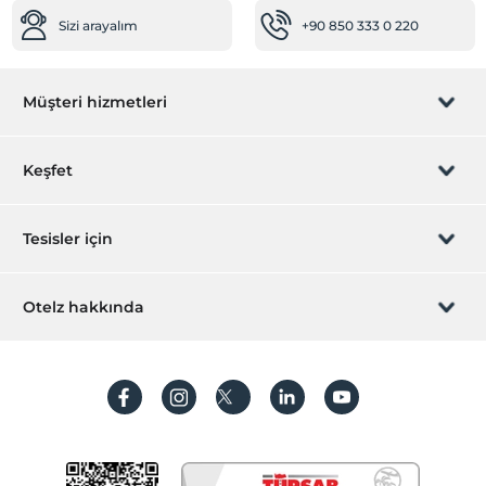
Sizi arayalım
+90 850 333 0 220
Müşteri hizmetleri
Rezervasyon yönet
Keşfet
Sizi arayalım
Hediye Kart
Tesisler için
İştirak olun
ZPara Nedir?
Hemen tesisinizi ekleyin
Otelz hakkında
İletişim
Üye girişi
Villa/Daire ekleyin
Hakkımızda
Sıkça sorulan sorular
Hesap oluştur
Sürdürülebilirlik
Kişisel Verilerin Korunması
Koşullar ve şartlar