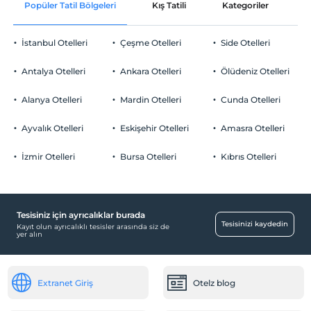
Popüler Tatil Bölgeleri
Kış Tatili
Kategoriler
P
İstanbul Otelleri
Çeşme Otelleri
Side Otelleri
Antalya Otelleri
Ankara Otelleri
Ölüdeniz Otelleri
Alanya Otelleri
Mardin Otelleri
Cunda Otelleri
Ayvalık Otelleri
Eskişehir Otelleri
Amasra Otelleri
İzmir Otelleri
Bursa Otelleri
Kıbrıs Otelleri
Tesisiniz için ayrıcalıklar burada
Tesisinizi kaydedin
Kayıt olun ayrıcalıklı tesisler arasında siz de
yer alın
Extranet Giriş
Otelz blog