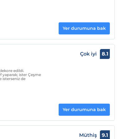
Yer durumuna bak
Çok iyi
8.1
dekore edildi.
f yaparak; ister Çeşme
e isterseniz de
Yer durumuna bak
Müthiş
9.1