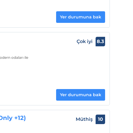
Yer durumuna bak
Çok iyi
8.3
odern odaları ile
Yer durumuna bak
Only +12)
Müthiş
10