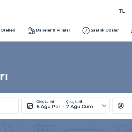
TL
Otelleri
Daireler & Villalar
Saatlik Odalar
rı
Giriş tarihi
Çıkış tarihi
6 Ağu Per
-
7 Ağu Cum