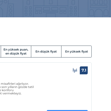
En yüksek puan,
En düşük fiyat
En yüksek fiyat
en düşük fiyat
İyi
7.1
safirleri ağırlıyor.
 son yılların gözde tatil
ve konforu
et vermekteyiz.