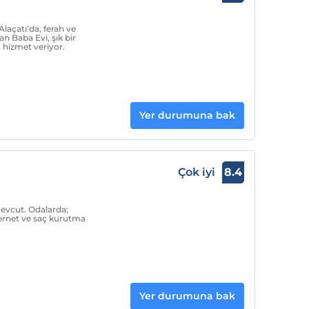
Alaçatı’da, ferah ve
an Baba Evi, şık bir
 hizmet veriyor.
Yer durumuna bak
Çok iyi
8.4
 mevcut. Odalarda;
ternet ve saç kurutma
Yer durumuna bak