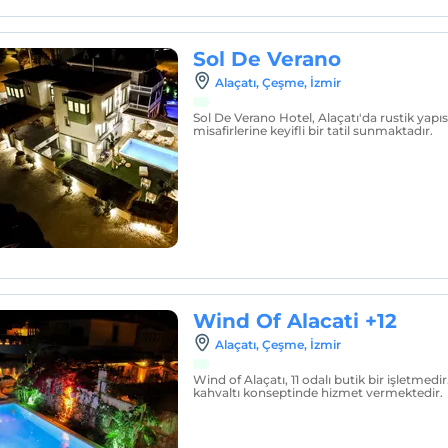
Sol De Verano
Alaçatı, Çeşme, İzmir
Sol De Verano Hotel, Alaçatı'da rustik yapısı 
misafirlerine keyifli bir tatil sunmaktadır.
Wind Of Alacati +12
Alaçatı, Çeşme, İzmir
Wind of Alaçatı, 11 odalı butik bir işletmed
kahvaltı konseptinde hizmet vermektedir.