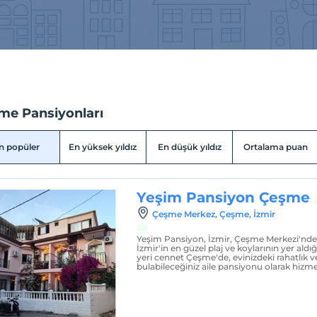
me Pansiyonları
n popüler
En yüksek yıldız
En düşük yıldız
Ortalama puan
Yeşim Pansiyon Çeşme
Çeşme Merkez, Çeşme, İzmir
Yeşim Pansiyon, İzmir, Çeşme Merkezi'nde mi
İzmir'in en güzel plaj ve koylarının yer aldığı
yeri cennet Çeşme'de, evinizdeki rahatlık 
bulabileceğiniz aile pansiyonu olarak hizm