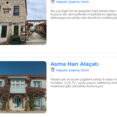
Alaçati, Çeşme, İzmir
Bu yaz Ege’nin en popüler tatil adresi olan 
huzurlu bir atmosferde misafirlerini ağırlay
dekorasyona sahip olan konforlu odalarıyla
Asma Han Alaçatı
Alaçati, Çeşme, İzmir
Tesisin şık ve sıcak çizgilere sahip 9 odası
minibar, LCD TV, uydu yayını, kablosuz in
makinesi gibi olanaklar bulunuyor.