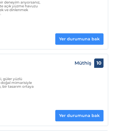
 bir deneyim arıyorsanız,
iste açık yüzme havuzu
ek ve dinlenmek
.
Yer durumuna bak
Müthiş
10
i, güler yüzlü
e doğal mimarisiyle
 bir tasarım ortaya
Yer durumuna bak