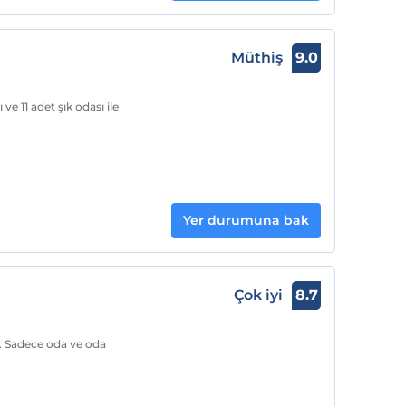
Müthiş
9.0
ve 11 adet şık odası ile
Yer durumuna bak
Çok iyi
8.7
ir. Sadece oda ve oda