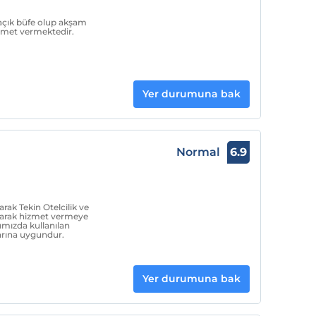
açık büfe olup akşam
zmet vermektedir.
Yer durumuna bak
Normal
6.9
rak Tekin Otelcilik ve
ınarak hizmet vermeye
ımızda kullanılan
arına uygundur.
Yer durumuna bak