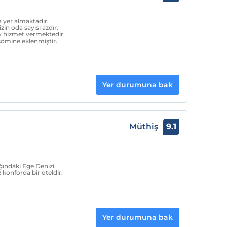
 yer almaktadır.
n oda sayısı azdır.
y hizmet vermektedir.
 şömine eklenmiştir.
Yer durumuna bak
Müthiş
9.1
ığındaki Ege Denizi
 konforda bir oteldir.
Yer durumuna bak