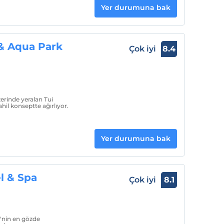
Yer durumuna bak
 & Aqua Park
Çok iyi
8.4
zerinde yeralan Tui
ahil konseptte ağırlıyor.
Yer durumuna bak
l & Spa
Çok iyi
8.1
'nin en gözde