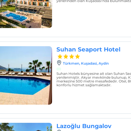
yerlerinden olan Kuşadası'nda bulunmakta
Suhan Seaport Hotel
Türkmen, Kuşadasi, Aydin
Suhan Hotels bünyesine ait olan Suhan Seap
yenilenmiştir. Akyar mevkiinde bulunup, K
merkezine 500 metre mesafededir. Otel, 80 
konforlu hizmet sağlamaktadır.
Lazoğlu Bungalov