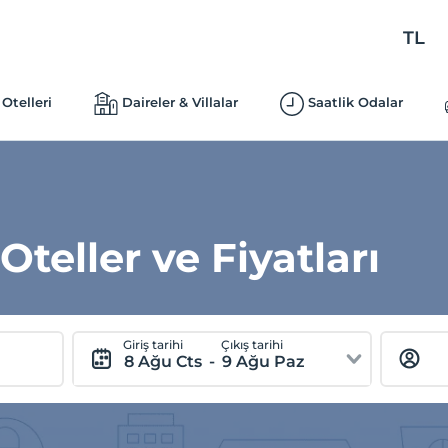
TL
Otelleri
Daireler & Villalar
Saatlik Odalar
Oteller ve Fiyatları
Giriş tarihi
Çıkış tarihi
8 Ağu Cts
-
9 Ağu Paz