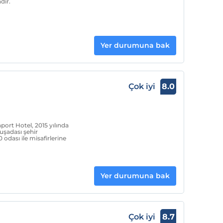
dır.
Yer durumuna bak
Çok iyi
8.0
ort Hotel, 2015 yılında
uşadası şehir
odası ile misafirlerine
Yer durumuna bak
Çok iyi
8.7