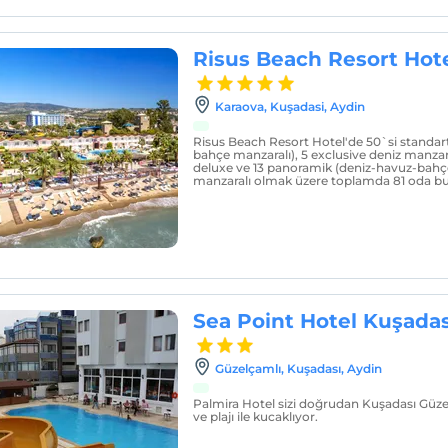
Risus Beach Resort Hot
Karaova, Kuşadasi, Aydin
Risus Beach Resort Hotel'de 50`si standar
bahçe manzaralı), 5 exclusive deniz manzara
deluxe ve 13 panoramik (deniz-havuz-bahçe
manzaralı olmak üzere toplamda 81 oda b
Sea Point Hotel Kuşadas
Güzelçamlı, Kuşadası, Aydin
Palmira Hotel sizi doğrudan Kuşadası Güze
ve plajı ile kucaklıyor.