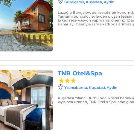
Güzelçamlı, Kuşadası, Aydin
Lazoğlu Bungalov, denize sıfır bir konumda
Tamamı bungalov evlerden oluşan tesisimizi
Erken rezervasyon yapmanızı öneririz. 12 a
Bahar ayı itibariyle asma katlı odalarımıza
TNR Otel&Spa
Yılancıburnu, Kuşadasi, Aydin
Kuşadası Yılancı Burnu'nda, kristal berrakl
kıyısınca uzanan, TNR Otel & Spa; aradığınız