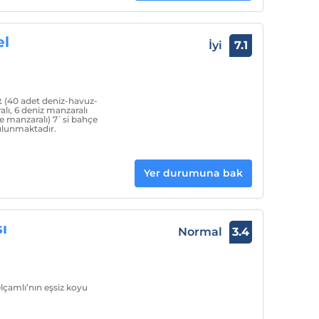
el
İyi
7.1
t (40 adet deniz-havuz-
lı, 6 deniz manzaralı
 manzaralı) 7`si bahçe
ulunmaktadır.
Yer durumuna bak
ı
Normal
3.4
lçamlı’nın eşsiz koyu