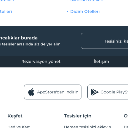
telleri
Didim Otelleri
yrıcalıklar burada
Tesisinizi 
ı tesisler arasında siz de yer alın
Rezervasyon yönet
İletişim
AppStore'dan İndirin
Google PlaySt
Keşfet
Tesisler için
O
Hediye Kart
Hemen tesisinizi ekleyin
H