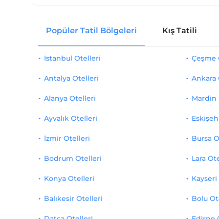
Popüler Tatil Bölgeleri
Kış Tatili
İstanbul Otelleri
Çeşme O
Antalya Otelleri
Ankara 
Alanya Otelleri
Mardin 
Ayvalık Otelleri
Eskişehi
İzmir Otelleri
Bursa O
Bodrum Otelleri
Lara Ote
Konya Otelleri
Kayseri 
Balıkesir Otelleri
Bolu Ot
Datça Otelleri
Edirne 