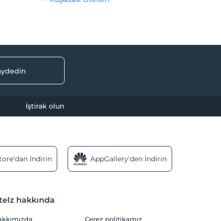
kaydedin
İştirak olun
ore'dan İndirin
AppGallery'den İndirin
telz hakkında
akkımızda
Çerez politikamız