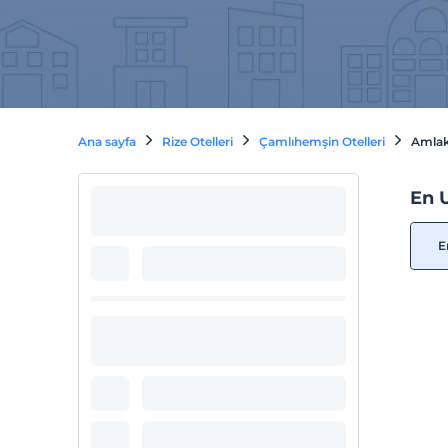
Ana sayfa
Rize Otelleri
Çamlıhemşin Otelleri
Amlaki
En U
E