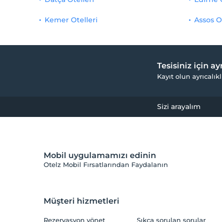
Kemer Otelleri
Assos O
Tesisiniz için a
Kayıt olun ayrıcalıkl
Sizi arayalım
Mobil uygulamamızı edinin
Otelz Mobil Fırsatlarından Faydalanın
Müşteri hizmetleri
Rezervasyon yönet
Sıkça sorulan sorular