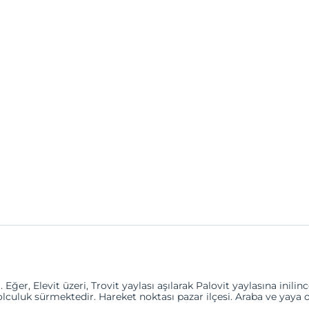
er, Elevit üzeri, Trovit yaylası aşılarak Palovit yaylasına inilin
olculuk sürmektedir. Hareket noktası pazar ilçesi. Araba ve yaya ola