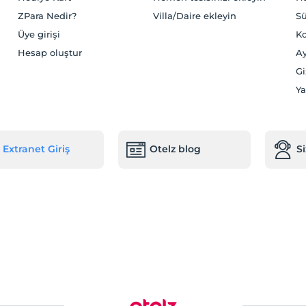
ZPara Nedir?
Villa/Daire ekleyin
Sü
Üye girişi
Ko
Hesap oluştur
Ay
Gi
Ya
Extranet Giriş
Otelz blog
S