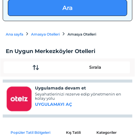
Ara
Ana sayfa
Amasya Otelleri
Amasya Otelleri
En Uygun Merkezköyler Otelleri
Sırala
Uygulamada devam et
Seyahatlerinizi rezerve edip yönetmenin en
kolay yolu
UYGULAMAYI AÇ
Popüler Tatil Bölgeleri
Kış Tatili
Kategoriler
P