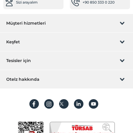
Sizi arayalım
+90 850 333 0 220
Müşteri hizmetleri
Rezervasyon yönet
Keşfet
Sizi arayalım
Hediye Kart
Tesisler için
İştirak olun
ZPara Nedir?
Hemen tesisinizi ekleyin
Otelz hakkında
İletişim
Üye girişi
Villa/Daire ekleyin
Hakkımızda
Sıkça sorulan sorular
Hesap oluştur
Sürdürülebilirlik
Kişisel Verilerin Korunması
Koşullar ve şartlar
İşlem rehberi