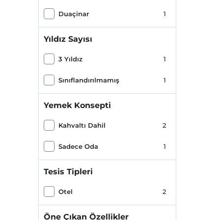
Duaçinar
1
Yıldız Sayısı
3 Yıldız
1
Sınıflandırılmamış
1
Yemek Konsepti
Kahvaltı Dahil
2
Sadece Oda
1
Tesis Tipleri
Otel
2
Öne Çıkan Özellikler