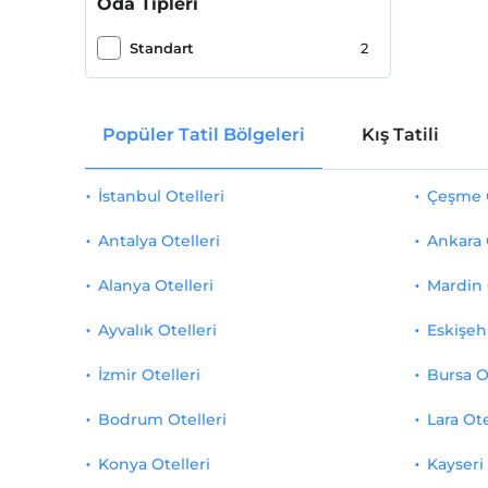
Oda Tipleri
Romantizm/Balayı
1
Standart
2
Kahvaltı Salonu
1
Popüler Tatil Bölgeleri
Kış Tatili
İstanbul Otelleri
Çeşme O
Antalya Otelleri
Ankara 
Alanya Otelleri
Mardin 
Ayvalık Otelleri
Eskişehi
İzmir Otelleri
Bursa O
Bodrum Otelleri
Lara Ote
Konya Otelleri
Kayseri 