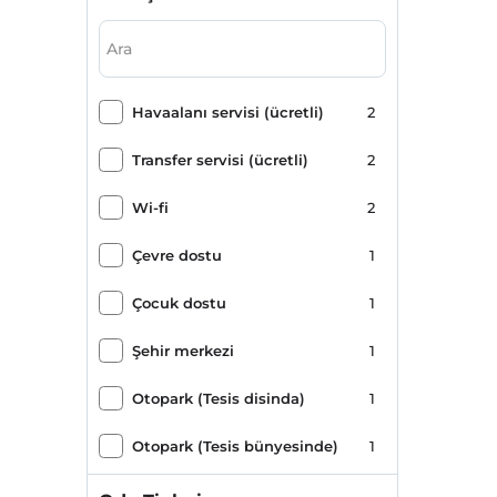
Havaalanı servisi (ücretli)
2
Transfer servisi (ücretli)
2
Wi-fi
2
Çevre dostu
1
Çocuk dostu
1
Şehir merkezi
1
Otopark (Tesis disinda)
1
Otopark (Tesis bünyesinde)
1
Sömestr Oteli
1