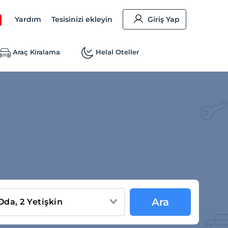
Yardım
Tesisinizi ekleyin
Giriş Yap
Araç Kiralama
Helal Oteller
Ara