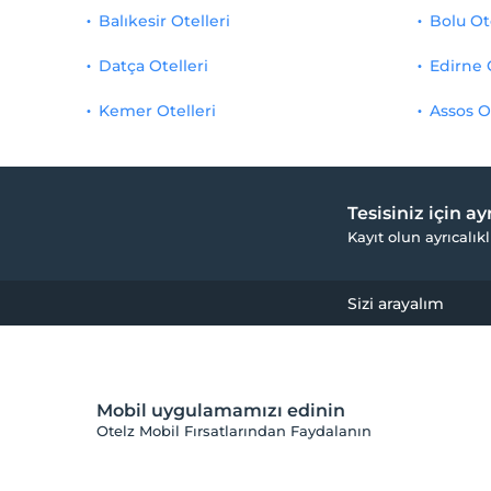
Balıkesir Otelleri
Bolu Ot
Datça Otelleri
Edirne 
Kemer Otelleri
Assos O
Tesisiniz için a
Kayıt olun ayrıcalıkl
Sizi arayalım
Mobil uygulamamızı edinin
Otelz Mobil Fırsatlarından Faydalanın