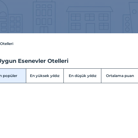
Otelleri
Uygun Esenevler Otelleri
n popüler
En yüksek yıldız
En düşük yıldız
Ortalama puan