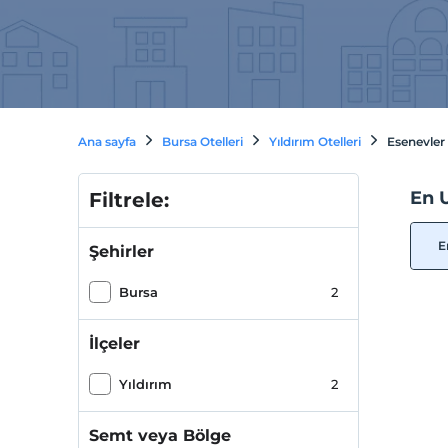
Ana sayfa
Bursa Otelleri
Yıldırım Otelleri
Esenevler 
En 
Filtrele:
E
Şehirler
Bursa
2
İlçeler
Yıldırım
2
Semt veya Bölge