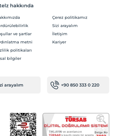
telz hakkında
akkımızda
Çerez politikamız
rdürülebilirlik
Sizi arayalım
şullar ve şartlar
İletişim
dınlatma metni
Kariyer
zlilik politikaları
sal bilgiler
izi arayalım
+90 850 333 0 220