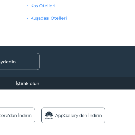
Kaş Otelleri
Kuşadası Otelleri
kaydedin
İştirak olun
ore'dan İndirin
AppGallery'den İndirin