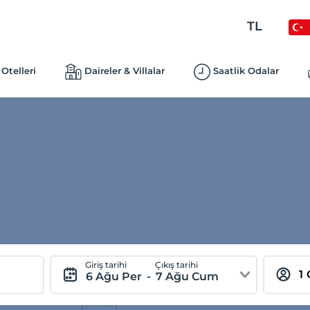
TL
Otelleri
Daireler & Villalar
Saatlik Odalar
.
Giriş tarihi
Çıkış tarihi
6 Ağu Per
-
7 Ağu Cum