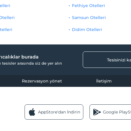
elleri
Fethiye Otelleri
Otelleri
Samsun Otelleri
telleri
Didim Otelleri
yrıcalıklar burada
Tesisinizi 
ı tesisler arasında siz de yer alın
Rezervasyon yönet
İletişim
AppStore'dan İndirin
Google PlaySt