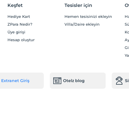
Keşfet
Tesisler için
O
Hediye Kart
Hemen tesisinizi ekleyin
H
ZPara Nedir?
Villa/Daire ekleyin
Sü
Üye girişi
Ko
Hesap oluştur
Ay
Gi
Ya
Extranet Giriş
Otelz blog
S