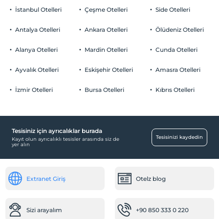
İstanbul Otelleri
Çeşme Otelleri
Side Otelleri
Antalya Otelleri
Ankara Otelleri
Ölüdeniz Otelleri
Alanya Otelleri
Mardin Otelleri
Cunda Otelleri
Ayvalık Otelleri
Eskişehir Otelleri
Amasra Otelleri
İzmir Otelleri
Bursa Otelleri
Kıbrıs Otelleri
Tesisiniz için ayrıcalıklar burada
Tesisinizi kaydedin
Kayıt olun ayrıcalıklı tesisler arasında siz de
yer alın
Extranet Giriş
Otelz blog
Sizi arayalım
+90 850 333 0 220