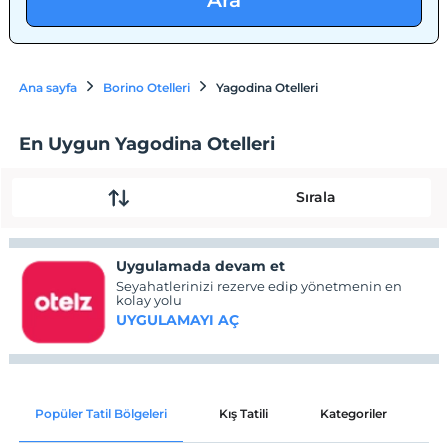
Ara
Ana sayfa
Borino Otelleri
Yagodina Otelleri
En Uygun Yagodina Otelleri
Sırala
Uygulamada devam et
Seyahatlerinizi rezerve edip yönetmenin en
kolay yolu
UYGULAMAYI AÇ
Popüler Tatil Bölgeleri
Kış Tatili
Kategoriler
P