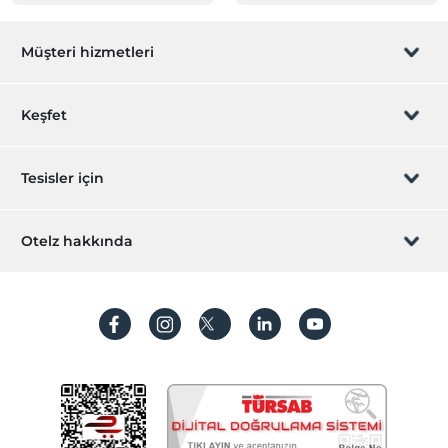
Müşteri hizmetleri
Rezervasyon yönet
Keşfet
Sizi arayalım
Hediye Kart
Tesisler için
İştirak olun
ZPara Nedir?
Hemen tesisinizi ekleyin
Otelz hakkında
İletişim
Üye girişi
Villa/Daire ekleyin
Hakkımızda
Sıkça sorulan sorular
Hesap oluştur
Sürdürülebilirlik
Kişisel Verilerin Korunması
Koşullar ve şartlar
İşlem rehberi