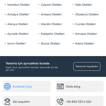
İstanbul Otelleri
Çeşme Otelleri
Side Otelleri
Antalya Otelleri
Ankara Otelleri
Ölüdeniz Otelleri
Alanya Otelleri
Mardin Otelleri
Cunda Otelleri
Ayvalık Otelleri
Eskişehir Otelleri
Amasra Otelleri
İzmir Otelleri
Bursa Otelleri
Kıbrıs Otelleri
Tesisiniz için ayrıcalıklar burada
Tesisinizi kaydedin
Kayıt olun ayrıcalıklı tesisler arasında siz de
yer alın
Extranet Giriş
Otelz blog
Sizi arayalım
+90 850 333 0 220