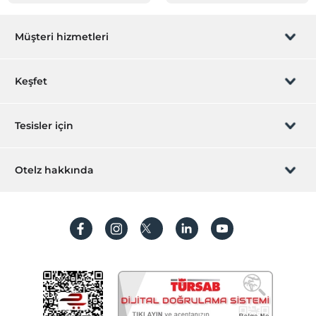
Müşteri hizmetleri
Rezervasyon yönet
Keşfet
Sizi arayalım
Hediye Kart
Tesisler için
İştirak olun
ZPara Nedir?
Hemen tesisinizi ekleyin
Otelz hakkında
İletişim
Üye girişi
Villa/Daire ekleyin
Hakkımızda
Sıkça sorulan sorular
Hesap oluştur
Sürdürülebilirlik
Kişisel Verilerin Korunması
Koşullar ve şartlar
İşlem rehberi