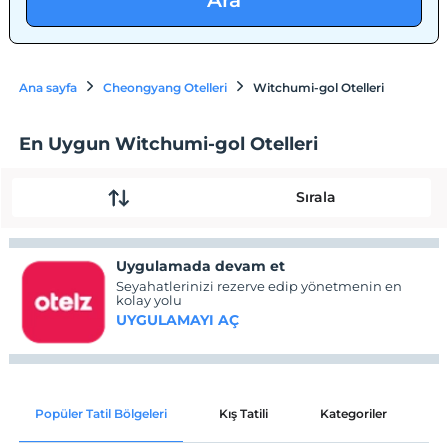
Ara
Ana sayfa
Cheongyang Otelleri
Witchumi-gol Otelleri
En Uygun Witchumi-gol Otelleri
Sırala
Uygulamada devam et
Seyahatlerinizi rezerve edip yönetmenin en
kolay yolu
UYGULAMAYI AÇ
Popüler Tatil Bölgeleri
Kış Tatili
Kategoriler
P