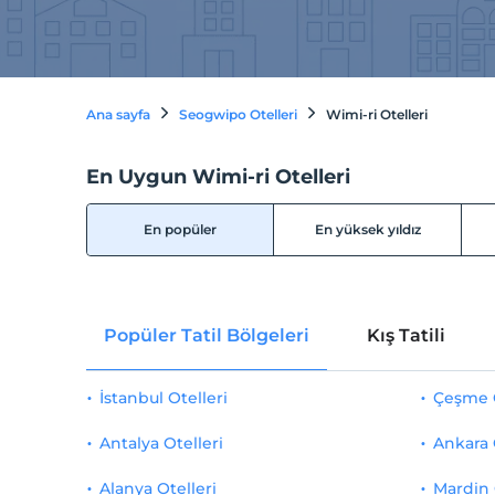
Ana sayfa
Seogwipo Otelleri
Wimi-ri Otelleri
En Uygun Wimi-ri Otelleri
En popüler
En yüksek yıldız
Popüler Tatil Bölgeleri
Kış Tatili
İstanbul Otelleri
Çeşme O
Antalya Otelleri
Ankara 
Alanya Otelleri
Mardin 