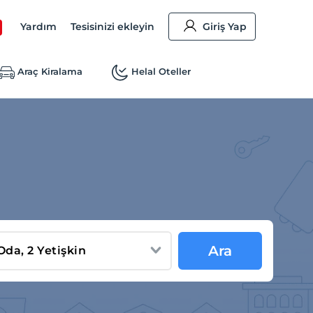
Yardım
Tesisinizi ekleyin
Giriş Yap
Araç Kiralama
Helal Oteller
Ara