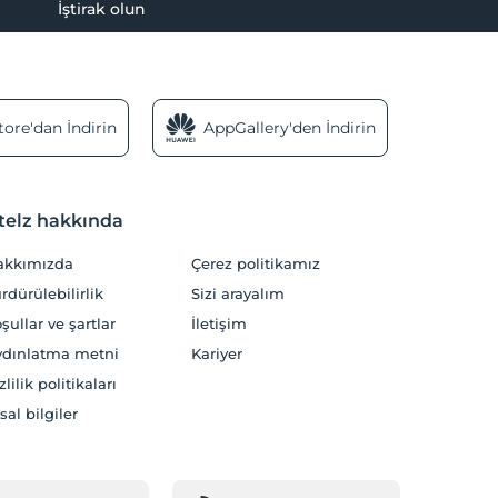
İştirak olun
ore'dan İndirin
AppGallery'den İndirin
telz hakkında
akkımızda
Çerez politikamız
rdürülebilirlik
Sizi arayalım
şullar ve şartlar
İletişim
dınlatma metni
Kariyer
zlilik politikaları
sal bilgiler