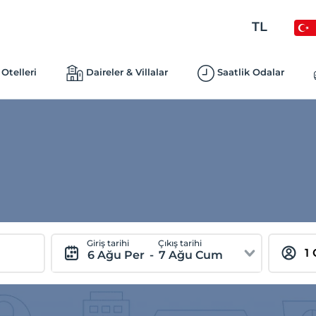
TL
Otelleri
Daireler & Villalar
Saatlik Odalar
Giriş tarihi
Çıkış tarihi
6 Ağu Per
-
7 Ağu Cum