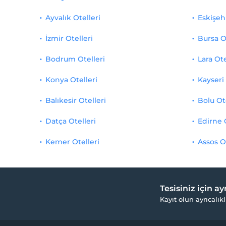
Ayvalık Otelleri
Eskişehi
İzmir Otelleri
Bursa O
Bodrum Otelleri
Lara Ote
Konya Otelleri
Kayseri 
Balıkesir Otelleri
Bolu Ot
Datça Otelleri
Edirne 
Kemer Otelleri
Assos O
Tesisiniz için a
Kayıt olun ayrıcalıkl