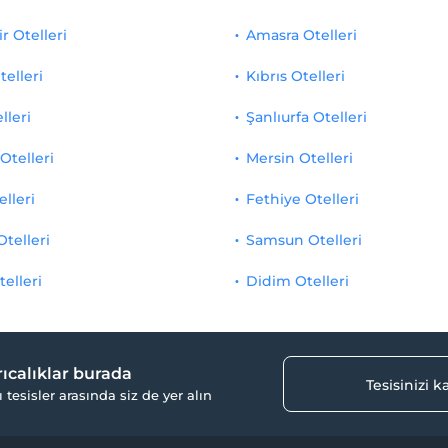
r Otelleri
Amasra Otelleri
telleri
Kıbrıs Otelleri
lleri
Şanlıurfa Otelleri
Otelleri
Mersin Otelleri
elleri
Fethiye Otelleri
Otelleri
Samsun Otelleri
telleri
Didim Otelleri
yrıcalıklar burada
Tesisinizi 
ı tesisler arasında siz de yer alın