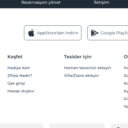
Rezervasyon yönet
İletişim
AppStore'dan İndirin
Google PlaySt
Keşfet
Tesisler için
O
Hediye Kart
Hemen tesisinizi ekleyin
H
ZPara Nedir?
Villa/Daire ekleyin
Sü
Üye girişi
Ko
Hesap oluştur
Ay
Gi
Ya