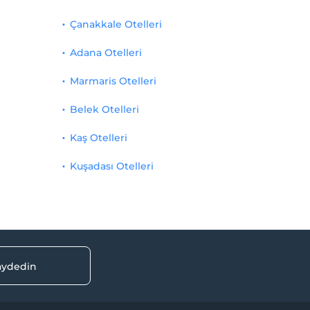
Çanakkale Otelleri
Adana Otelleri
Marmaris Otelleri
Belek Otelleri
Kaş Otelleri
Kuşadası Otelleri
kaydedin