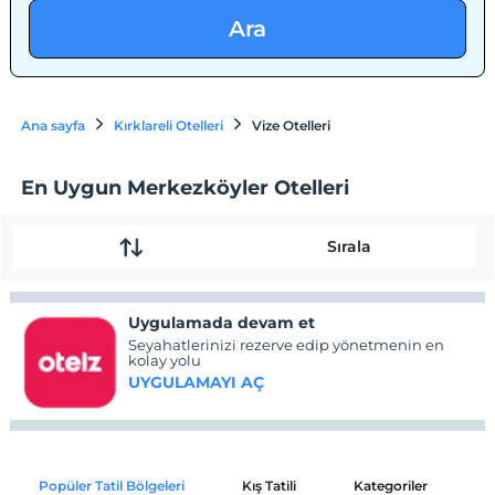
Ara
Ana sayfa
Kırklareli Otelleri
Vize Otelleri
En Uygun Merkezköyler Otelleri
Sırala
Uygulamada devam et
Seyahatlerinizi rezerve edip yönetmenin en
kolay yolu
UYGULAMAYI AÇ
Popüler Tatil Bölgeleri
Kış Tatili
Kategoriler
P