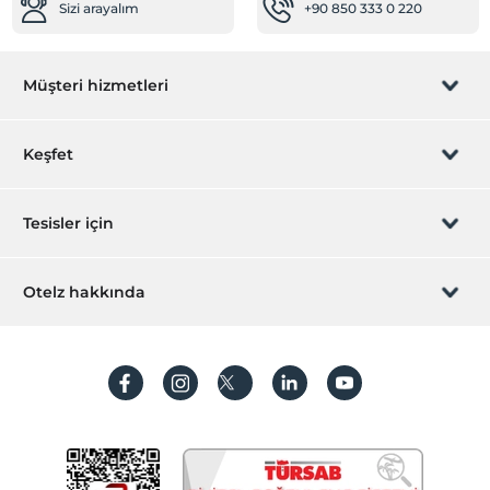
Sizi arayalım
+90 850 333 0 220
Müşteri hizmetleri
Rezervasyon yönet
Keşfet
Sizi arayalım
Hediye Kart
Tesisler için
İştirak olun
ZPara Nedir?
Hemen tesisinizi ekleyin
Otelz hakkında
İletişim
Üye girişi
Villa/Daire ekleyin
Hakkımızda
Sıkça sorulan sorular
Hesap oluştur
Sürdürülebilirlik
Kişisel Verilerin Korunması
Koşullar ve şartlar
İşlem rehberi