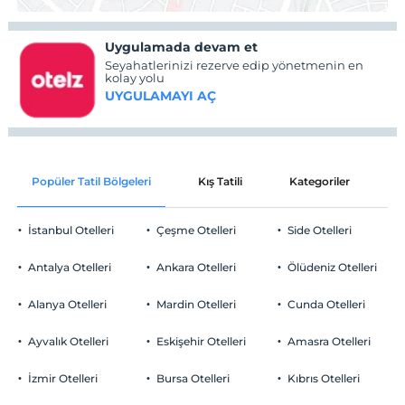
Uygulamada devam et
Seyahatlerinizi rezerve edip yönetmenin en
kolay yolu
UYGULAMAYI AÇ
Popüler Tatil Bölgeleri
Kış Tatili
Kategoriler
P
İstanbul Otelleri
Çeşme Otelleri
Side Otelleri
Antalya Otelleri
Ankara Otelleri
Ölüdeniz Otelleri
Alanya Otelleri
Mardin Otelleri
Cunda Otelleri
Ayvalık Otelleri
Eskişehir Otelleri
Amasra Otelleri
İzmir Otelleri
Bursa Otelleri
Kıbrıs Otelleri