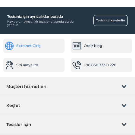
Tesisiniz için ayrıcalıklar burada
Tesisinizi kaydedin
Kayıt olun ayrıcalıklı tesisler arasında siz de
yer alın
Extranet Giriş
Otelz blog
Sizi arayalım
+90 850 333 0 220
Müşteri hizmetleri
Rezervasyon yönet
Keşfet
Sizi arayalım
Hediye Kart
Tesisler için
İştirak olun