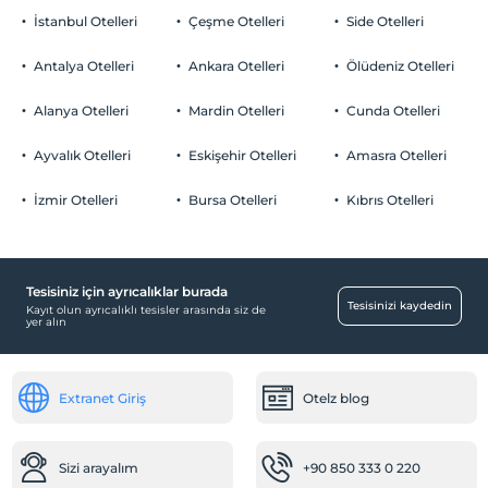
İstanbul Otelleri
Çeşme Otelleri
Side Otelleri
Antalya Otelleri
Ankara Otelleri
Ölüdeniz Otelleri
Alanya Otelleri
Mardin Otelleri
Cunda Otelleri
Ayvalık Otelleri
Eskişehir Otelleri
Amasra Otelleri
İzmir Otelleri
Bursa Otelleri
Kıbrıs Otelleri
Tesisiniz için ayrıcalıklar burada
Tesisinizi kaydedin
Kayıt olun ayrıcalıklı tesisler arasında siz de
yer alın
Extranet Giriş
Otelz blog
Sizi arayalım
+90 850 333 0 220