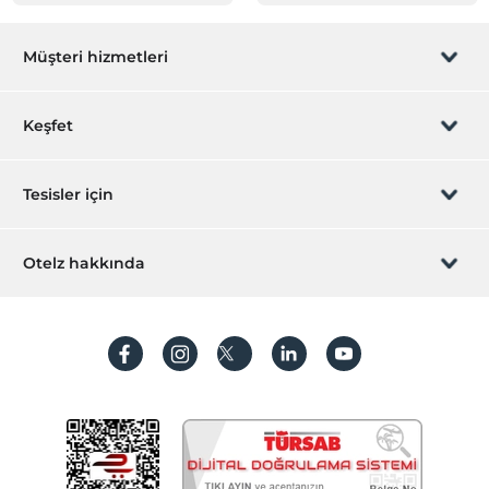
Müşteri hizmetleri
Rezervasyon yönet
Keşfet
Sizi arayalım
Hediye Kart
Tesisler için
İştirak olun
ZPara Nedir?
Hemen tesisinizi ekleyin
Otelz hakkında
İletişim
Üye girişi
Villa/Daire ekleyin
Hakkımızda
Sıkça sorulan sorular
Hesap oluştur
Sürdürülebilirlik
Kişisel Verilerin Korunması
Koşullar ve şartlar
İşlem rehberi