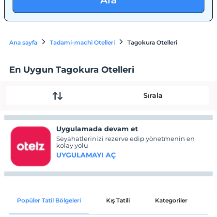
Ara
Ana sayfa
Tadami-machi Otelleri
Tagokura Otelleri
En Uygun Tagokura Otelleri
Sırala
Uygulamada devam et
Seyahatlerinizi rezerve edip yönetmenin en
kolay yolu
UYGULAMAYI AÇ
Popüler Tatil Bölgeleri
Kış Tatili
Kategoriler
P