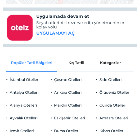
Uygulamada devam et
Seyahatlerinizi rezerve edip yönetmenin en
kolay yolu
UYGULAMAYI AÇ
Popüler Tatil Bölgeleri
Kış Tatili
Kategoriler
P
İstanbul Otelleri
Çeşme Otelleri
Side Otelleri
Antalya Otelleri
Ankara Otelleri
Ölüdeniz Otelleri
Alanya Otelleri
Mardin Otelleri
Cunda Otelleri
Ayvalık Otelleri
Eskişehir Otelleri
Amasra Otelleri
İzmir Otelleri
Bursa Otelleri
Kıbrıs Otelleri