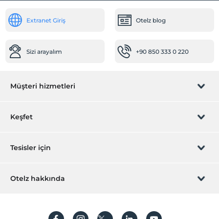
Extranet Giriş
Otelz blog
Sizi arayalım
+90 850 333 0 220
Müşteri hizmetleri
Rezervasyon yönet
Keşfet
Sizi arayalım
Hediye Kart
Tesisler için
İştirak olun
ZPara Nedir?
Hemen tesisinizi ekleyin
Otelz hakkında
İletişim
Üye girişi
Villa/Daire ekleyin
Hakkımızda
Sıkça sorulan sorular