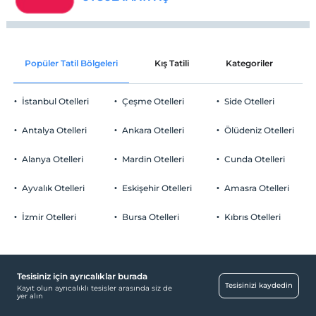
Popüler Tatil Bölgeleri
Kış Tatili
Kategoriler
P
İstanbul Otelleri
Çeşme Otelleri
Side Otelleri
Antalya Otelleri
Ankara Otelleri
Ölüdeniz Otelleri
Alanya Otelleri
Mardin Otelleri
Cunda Otelleri
Ayvalık Otelleri
Eskişehir Otelleri
Amasra Otelleri
İzmir Otelleri
Bursa Otelleri
Kıbrıs Otelleri
Tesisiniz için ayrıcalıklar burada
Tesisinizi kaydedin
Kayıt olun ayrıcalıklı tesisler arasında siz de
yer alın