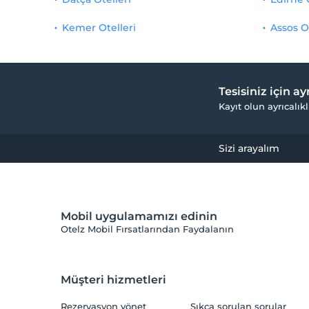
Kemer Otelleri
Assos O
Tesisiniz için a
Kayıt olun ayrıcalıkl
Sizi arayalım
Mobil uygulamamızı edinin
Otelz Mobil Fırsatlarından Faydalanın
Müşteri hizmetleri
Rezervasyon yönet
Sıkça sorulan sorular