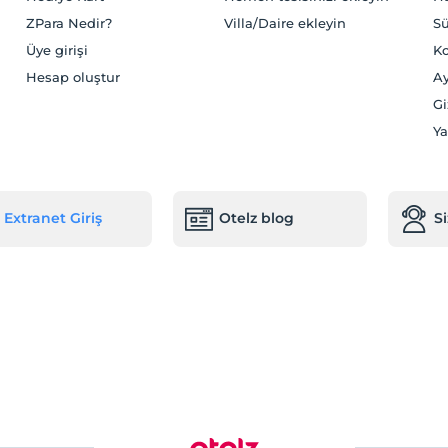
ZPara Nedir?
Villa/Daire ekleyin
Sü
Üye girişi
Ko
Hesap oluştur
Ay
Gi
Ya
Extranet Giriş
Otelz blog
S