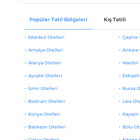
Popüler Tatil Bölgeleri
Kış Tatili
İstanbul Otelleri
Çeşme O
Antalya Otelleri
Ankara 
Alanya Otelleri
Mardin 
Ayvalık Otelleri
Eskişehi
İzmir Otelleri
Bursa O
Bodrum Otelleri
Lara Ote
Konya Otelleri
Kayseri 
Balıkesir Otelleri
Bolu Ot
Datça Otelleri
Edirne 