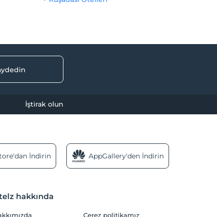
kaydedin
İştirak olun
ore'dan İndirin
AppGallery'den İndirin
telz hakkında
akkımızda
Çerez politikamız