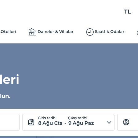
TL
Otelleri
Daireler & Villalar
Saatlik Odalar
leri
lun.
Giriş tarihi
Çıkış tarihi
8 Ağu Cts
-
9 Ağu Paz