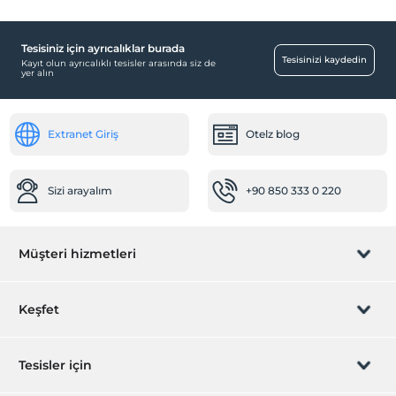
Tesisiniz için ayrıcalıklar burada
Tesisinizi kaydedin
Kayıt olun ayrıcalıklı tesisler arasında siz de
yer alın
Extranet Giriş
Otelz blog
Sizi arayalım
+90 850 333 0 220
Müşteri hizmetleri
Rezervasyon yönet
Keşfet
Sizi arayalım
Hediye Kart
Tesisler için
İştirak olun