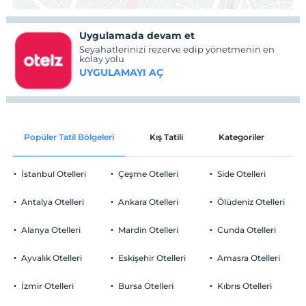
Uygulamada devam et
Seyahatlerinizi rezerve edip yönetmenin en
kolay yolu
UYGULAMAYI AÇ
Popüler Tatil Bölgeleri
Kış Tatili
Kategoriler
P
İstanbul Otelleri
Çeşme Otelleri
Side Otelleri
Antalya Otelleri
Ankara Otelleri
Ölüdeniz Otelleri
Alanya Otelleri
Mardin Otelleri
Cunda Otelleri
Ayvalık Otelleri
Eskişehir Otelleri
Amasra Otelleri
İzmir Otelleri
Bursa Otelleri
Kıbrıs Otelleri