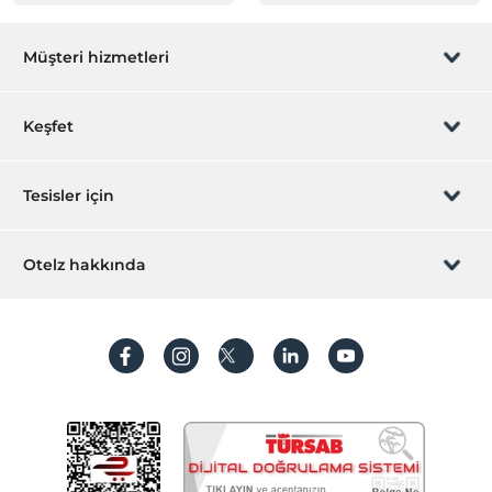
Müşteri hizmetleri
Rezervasyon yönet
Keşfet
Sizi arayalım
Hediye Kart
Tesisler için
İştirak olun
ZPara Nedir?
Hemen tesisinizi ekleyin
Otelz hakkında
İletişim
Üye girişi
Villa/Daire ekleyin
Hakkımızda
Sıkça sorulan sorular
Hesap oluştur
Sürdürülebilirlik
Kişisel Verilerin Korunması
Koşullar ve şartlar
İşlem rehberi