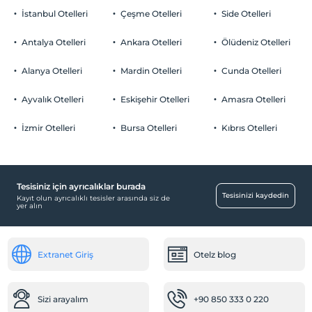
İstanbul Otelleri
Çeşme Otelleri
Side Otelleri
Antalya Otelleri
Ankara Otelleri
Ölüdeniz Otelleri
Alanya Otelleri
Mardin Otelleri
Cunda Otelleri
Ayvalık Otelleri
Eskişehir Otelleri
Amasra Otelleri
İzmir Otelleri
Bursa Otelleri
Kıbrıs Otelleri
Tesisiniz için ayrıcalıklar burada
Tesisinizi kaydedin
Kayıt olun ayrıcalıklı tesisler arasında siz de
yer alın
Extranet Giriş
Otelz blog
Sizi arayalım
+90 850 333 0 220