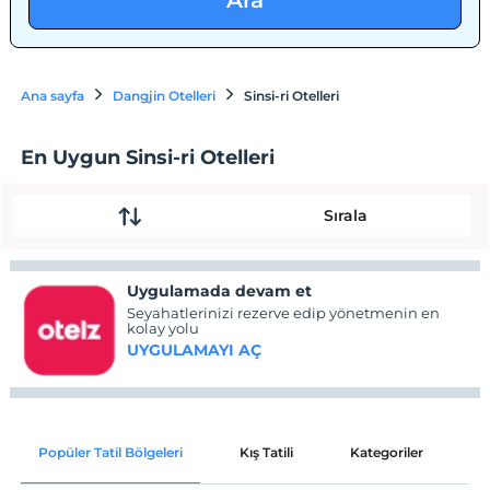
Ara
Ana sayfa
Dangjin Otelleri
Sinsi-ri Otelleri
En Uygun Sinsi-ri Otelleri
Sırala
Uygulamada devam et
Seyahatlerinizi rezerve edip yönetmenin en
kolay yolu
UYGULAMAYI AÇ
Popüler Tatil Bölgeleri
Kış Tatili
Kategoriler
P