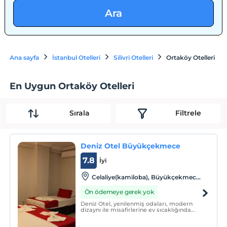
Ara
Ana sayfa
İstanbul Otelleri
Silivri Otelleri
Ortaköy Otelleri
En Uygun Ortaköy Otelleri
Sırala
Filtrele
Deniz Otel Büyükçekmece
7.8
İyi
Celaliye(kamiloba), Büyükçekmece,
İstanbul
Ön ödemeye gerek yok
Deniz Otel, yenilenmiş odaları, modern
dizaynı ile misafirlerine ev sıcaklığında
konaklama hizmeti sunmaktadır.