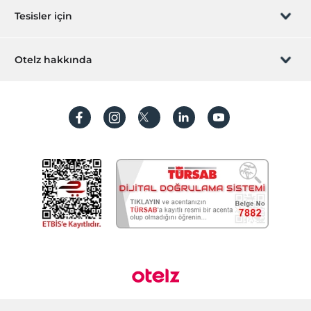
Sizi arayalım
Hediye Kart
Tesisler için
İştirak olun
ZPara Nedir?
Hemen tesisinizi ekleyin
Otelz hakkında
İletişim
Üye girişi
Villa/Daire ekleyin
Hakkımızda
Sıkça sorulan sorular
Hesap oluştur
Sürdürülebilirlik
Kişisel Verilerin Korunması
Koşullar ve şartlar
İşlem rehberi
Aydınlatma metni
Gizlilik politikaları
Yasal bilgiler