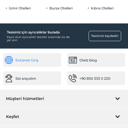
İzmir Otelleri
Bursa Otelleri
Kıbrıs Otelleri
Tesisiniz için ayrıcalıklar burada
Tesisinizi kaydedin
Kayıt olun ayrıcalıklı tesisler arasında siz de
yer alın
Extranet Giriş
Otelz blog
Sizi arayalım
+90 850 333 0 220
Müşteri hizmetleri
Rezervasyon yönet
Keşfet