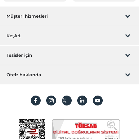
Müşteri hizmetleri
Rezervasyon yönet
Keşfet
Sizi arayalım
Hediye Kart
Tesisler için
İştirak olun
ZPara Nedir?
Hemen tesisinizi ekleyin
Otelz hakkında
İletişim
Üye girişi
Villa/Daire ekleyin
Hakkımızda
Sıkça sorulan sorular
Hesap oluştur
Sürdürülebilirlik
Kişisel Verilerin Korunması
Koşullar ve şartlar
İşlem rehberi