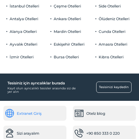
İstanbul Otelleri
Çeşme Otelleri
Side Otelleri
Antalya Otelleri
Ankara Otelleri
Ölüdeniz Otelleri
Alanya Otelleri
Mardin Otelleri
Cunda Otelleri
Ayvalık Otelleri
Eskişehir Otelleri
Amasra Otelleri
İzmir Otelleri
Bursa Otelleri
Kıbrıs Otelleri
Tesisiniz için ayrıcalıklar burada
Tesisinizi kaydedin
Kayıt olun ayrıcalıklı tesisler arasında siz de
yer alın
Extranet Giriş
Otelz blog
Sizi arayalım
+90 850 333 0 220