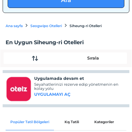
Ara
Ana sayfa
Seogwipo Otelleri
Siheung-ri Otelleri
En Uygun Siheung-ri Otelleri
Sırala
Uygulamada devam et
Seyahatlerinizi rezerve edip yönetmenin en
kolay yolu
UYGULAMAYI AÇ
Popüler Tatil Bölgeleri
Kış Tatili
Kategoriler
P