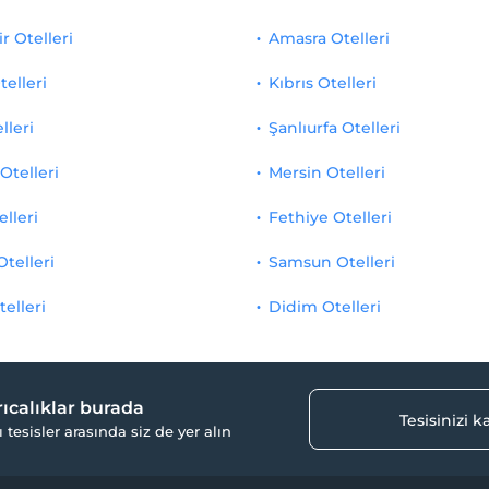
r Otelleri
Amasra Otelleri
telleri
Kıbrıs Otelleri
lleri
Şanlıurfa Otelleri
Otelleri
Mersin Otelleri
elleri
Fethiye Otelleri
Otelleri
Samsun Otelleri
telleri
Didim Otelleri
yrıcalıklar burada
Tesisinizi 
ı tesisler arasında siz de yer alın