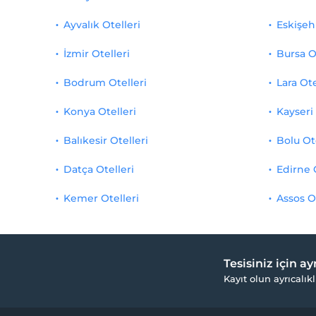
Ayvalık Otelleri
Eskişehi
İzmir Otelleri
Bursa O
Bodrum Otelleri
Lara Ote
Konya Otelleri
Kayseri 
Balıkesir Otelleri
Bolu Ot
Datça Otelleri
Edirne 
Kemer Otelleri
Assos O
Tesisiniz için a
Kayıt olun ayrıcalıkl