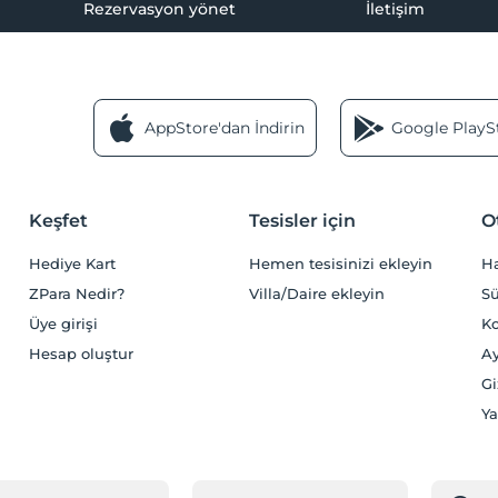
Rezervasyon yönet
İletişim
AppStore'dan İndirin
Google PlaySt
Keşfet
Tesisler için
O
Hediye Kart
Hemen tesisinizi ekleyin
H
ZPara Nedir?
Villa/Daire ekleyin
Sü
Üye girişi
Ko
Hesap oluştur
Ay
Gi
Ya