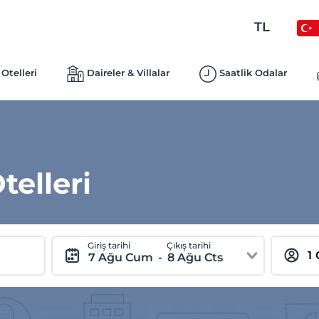
TL
Otelleri
Daireler & Villalar
Saatlik Odalar
telleri
Giriş tarihi
Çıkış tarihi
7 Ağu Cum
-
8 Ağu Cts