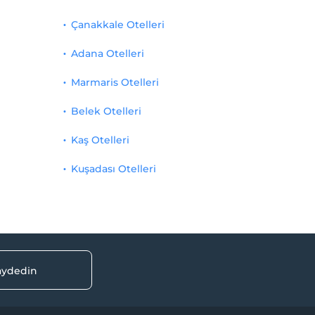
Çanakkale Otelleri
Adana Otelleri
Marmaris Otelleri
Belek Otelleri
Kaş Otelleri
Kuşadası Otelleri
kaydedin