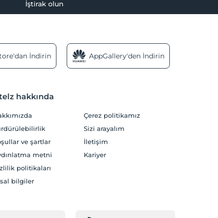
İştirak olun
ore'dan İndirin
AppGallery'den İndirin
telz hakkında
akkımızda
Çerez politikamız
rdürülebilirlik
Sizi arayalım
şullar ve şartlar
İletişim
dınlatma metni
Kariyer
zlilik politikaları
sal bilgiler