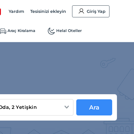
Yardım
Tesisinizi ekleyin
Giriş Yap
Araç Kiralama
Helal Oteller
Ara