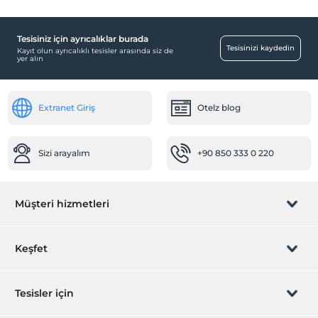
Tesisiniz için ayrıcalıklar burada
Tesisinizi kaydedin
Kayıt olun ayrıcalıklı tesisler arasında siz de
yer alın
Extranet Giriş
Otelz blog
Sizi arayalım
+90 850 333 0 220
Müşteri hizmetleri
Rezervasyon yönet
Keşfet
Sizi arayalım
Hediye Kart
Tesisler için
İştirak olun