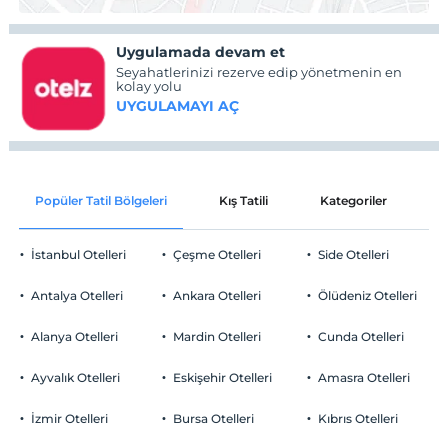
Uygulamada devam et
Seyahatlerinizi rezerve edip yönetmenin en
kolay yolu
UYGULAMAYI AÇ
Popüler Tatil Bölgeleri
Kış Tatili
Kategoriler
P
İstanbul Otelleri
Çeşme Otelleri
Side Otelleri
Antalya Otelleri
Ankara Otelleri
Ölüdeniz Otelleri
Alanya Otelleri
Mardin Otelleri
Cunda Otelleri
Ayvalık Otelleri
Eskişehir Otelleri
Amasra Otelleri
İzmir Otelleri
Bursa Otelleri
Kıbrıs Otelleri