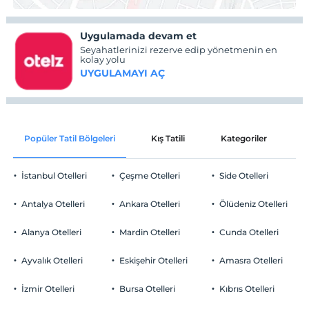
Uygulamada devam et
Seyahatlerinizi rezerve edip yönetmenin en
kolay yolu
UYGULAMAYI AÇ
Popüler Tatil Bölgeleri
Kış Tatili
Kategoriler
P
İstanbul Otelleri
Çeşme Otelleri
Side Otelleri
Antalya Otelleri
Ankara Otelleri
Ölüdeniz Otelleri
Alanya Otelleri
Mardin Otelleri
Cunda Otelleri
Ayvalık Otelleri
Eskişehir Otelleri
Amasra Otelleri
İzmir Otelleri
Bursa Otelleri
Kıbrıs Otelleri