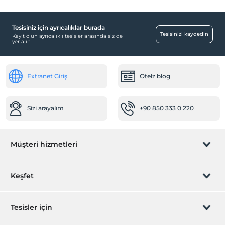
Tesisiniz için ayrıcalıklar burada
Tesisinizi kaydedin
Kayıt olun ayrıcalıklı tesisler arasında siz de
yer alın
Extranet Giriş
Otelz blog
Sizi arayalım
+90 850 333 0 220
Müşteri hizmetleri
Rezervasyon yönet
Keşfet
Sizi arayalım
Hediye Kart
Tesisler için
İştirak olun