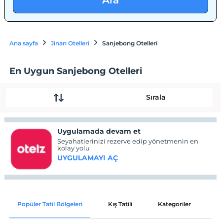
Ara
Ana sayfa
Jinan Otelleri
Sanjebong Otelleri
En Uygun Sanjebong Otelleri
Sırala
Uygulamada devam et
Seyahatlerinizi rezerve edip yönetmenin en
kolay yolu
UYGULAMAYI AÇ
Popüler Tatil Bölgeleri
Kış Tatili
Kategoriler
P