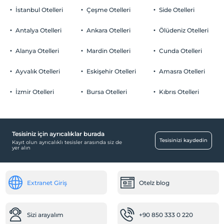
İstanbul Otelleri
Çeşme Otelleri
Side Otelleri
Antalya Otelleri
Ankara Otelleri
Ölüdeniz Otelleri
Alanya Otelleri
Mardin Otelleri
Cunda Otelleri
Ayvalık Otelleri
Eskişehir Otelleri
Amasra Otelleri
İzmir Otelleri
Bursa Otelleri
Kıbrıs Otelleri
Tesisiniz için ayrıcalıklar burada
Tesisinizi kaydedin
Kayıt olun ayrıcalıklı tesisler arasında siz de
yer alın
Extranet Giriş
Otelz blog
Sizi arayalım
+90 850 333 0 220