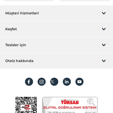
Müşteri hizmetleri
Rezervasyon yönet
Keşfet
Sizi arayalım
Hediye Kart
Tesisler için
İştirak olun
ZPara Nedir?
Hemen tesisinizi ekleyin
Otelz hakkında
İletişim
Üye girişi
Villa/Daire ekleyin
Hakkımızda
Sıkça sorulan sorular
Hesap oluştur
Sürdürülebilirlik
Kişisel Verilerin Korunması
Koşullar ve şartlar
İşlem rehberi