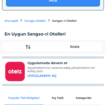
Ara
Ana sayfa
Gongju Otelleri
Sangso-ri Otelleri
En Uygun Sangso-ri Otelleri
Sırala
Uygulamada devam et
Seyahatlerinizi rezerve edip yönetmenin en
kolay yolu
UYGULAMAYI AÇ
Popüler Tatil Bölgeleri
Kış Tatili
Kategoriler
P