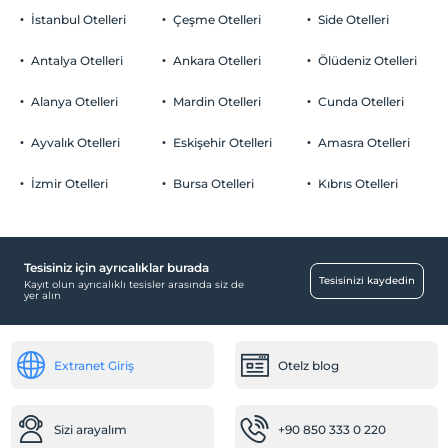
İstanbul Otelleri
Çeşme Otelleri
Side Otelleri
Antalya Otelleri
Ankara Otelleri
Ölüdeniz Otelleri
Alanya Otelleri
Mardin Otelleri
Cunda Otelleri
Ayvalık Otelleri
Eskişehir Otelleri
Amasra Otelleri
İzmir Otelleri
Bursa Otelleri
Kıbrıs Otelleri
Tesisiniz için ayrıcalıklar burada
Tesisinizi kaydedin
Kayıt olun ayrıcalıklı tesisler arasında siz de
yer alın
Extranet Giriş
Otelz blog
Sizi arayalım
+90 850 333 0 220