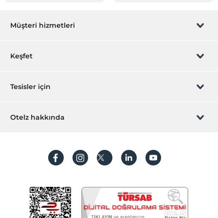
Müşteri hizmetleri
Rezervasyon yönet
Keşfet
Sizi arayalım
Hediye Kart
Tesisler için
İştirak olun
ZPara Nedir?
Hemen tesisinizi ekleyin
Otelz hakkında
İletişim
Üye girişi
Villa/Daire ekleyin
Hakkımızda
Sıkça sorulan sorular
Hesap oluştur
Sürdürülebilirlik
Kişisel Verilerin Korunması
Koşullar ve şartlar
İşlem rehberi