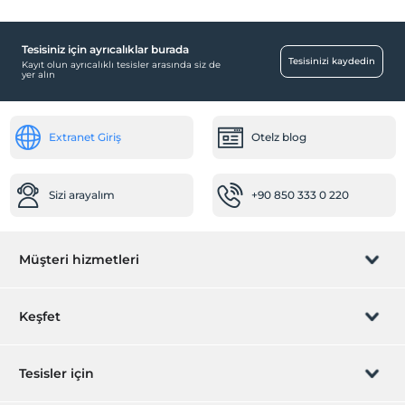
Tesisiniz için ayrıcalıklar burada
Tesisinizi kaydedin
Kayıt olun ayrıcalıklı tesisler arasında siz de
yer alın
Extranet Giriş
Otelz blog
Sizi arayalım
+90 850 333 0 220
Müşteri hizmetleri
Rezervasyon yönet
Keşfet
Sizi arayalım
Hediye Kart
Tesisler için
İştirak olun