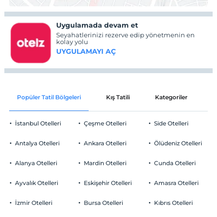
Uygulamada devam et
Seyahatlerinizi rezerve edip yönetmenin en
kolay yolu
UYGULAMAYI AÇ
Popüler Tatil Bölgeleri
Kış Tatili
Kategoriler
P
İstanbul Otelleri
Çeşme Otelleri
Side Otelleri
Antalya Otelleri
Ankara Otelleri
Ölüdeniz Otelleri
Alanya Otelleri
Mardin Otelleri
Cunda Otelleri
Ayvalık Otelleri
Eskişehir Otelleri
Amasra Otelleri
İzmir Otelleri
Bursa Otelleri
Kıbrıs Otelleri